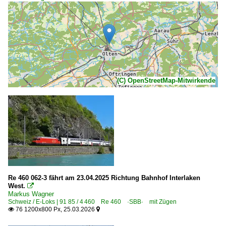
(C) OpenStreetMap-Mitwirkende
Re 460 062-3 fährt am 23.04.2025 Richtung Bahnhof Interlaken
West.

Markus Wagner
Schweiz / E-Loks | 91 85 / 4 460 Re 460 ·SBB· mit Zügen
76 1200x800 Px, 25.03.2026

