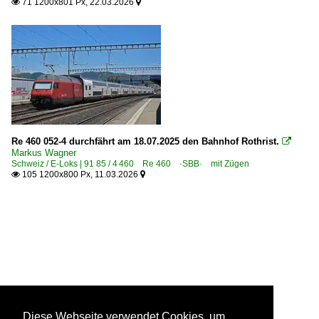
71 1200x801 Px, 22.03.2026


Re 460 052-4 durchfährt am 18.07.2025 den Bahnhof Rothrist.

Markus Wagner
Schweiz / E-Loks | 91 85 / 4 460 Re 460 ·SBB· mit Zügen
105 1200x800 Px, 11.03.2026


Diese Webseite verwendet Cookies, um