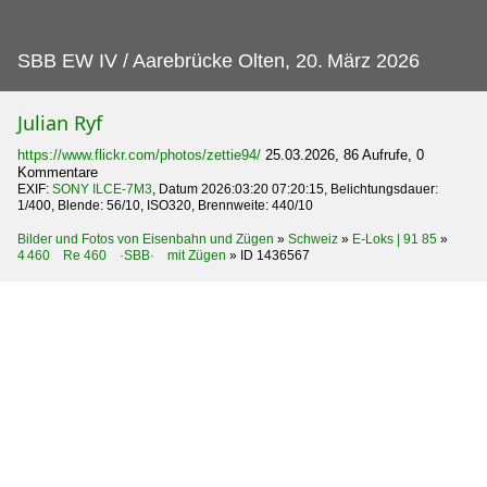
SBB EW IV / Aarebrücke Olten, 20.
März 2026
Julian Ryf
https://www.flickr.com/photos/zettie94/
25.03.2026, 86 Aufrufe, 0
Kommentare
EXIF:
SONY ILCE-7M3
, Datum 2026:03:20 07:20:15, Belichtungsdauer:
1/400, Blende: 56/10, ISO320, Brennweite: 440/10
Bilder und Fotos von Eisenbahn und Zügen
»
Schweiz
»
E-Loks | 91 85
»
4 460 Re 460 ·SBB· mit Zügen
»
ID 1436567