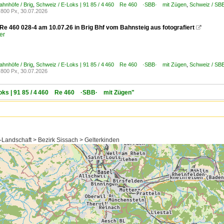
ahnhöfe / Brig
,
Schweiz / E-Loks | 91 85 / 4 460 Re 460 ·SBB· mit Zügen
,
Schweiz / SB
800 Px, 30.07.2026
e 460 028-4 am 10.07.26 in Brig Bhf vom Bahnsteig aus fotografiert

er
ahnhöfe / Brig
,
Schweiz / E-Loks | 91 85 / 4 460 Re 460 ·SBB· mit Zügen
,
Schweiz / SB
800 Px, 30.07.2026
-Loks | 91 85 / 4 460 Re 460 ·SBB· mit Zügen"
-Landschaft > Bezirk Sissach > Gelterkinden