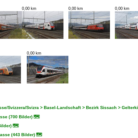
0,00 km
0,00 km
0,00 km
0,00 km
se/Svizzera/Svizra > Basel-Landschaft > Bezirk Sissach > Gelterk
se (700 Bilder)
🗺
ilder)
🗺
asse (443 Bilder)
🗺