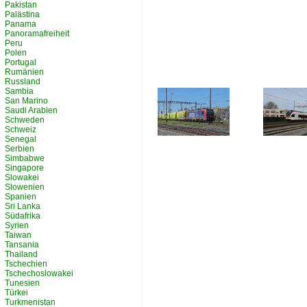
Pakistan
Palästina
Panama
Panoramafreiheit
Peru
Polen
Portugal
Rumänien
Russland
Sambia
San Marino
Saudi Arabien
Schweden
Schweiz
Senegal
Serbien
Simbabwe
Singapore
Slowakei
Slowenien
Spanien
Sri Lanka
Südafrika
Syrien
Taiwan
Tansania
Thailand
Tschechien
Tschechoslowakei
Tunesien
Türkei
Turkmenistan