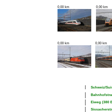
0,00 km
0,00 km
0,00 km
0,00 km
Schweiz/Suis
Bahnhofstras
Eiweg (380 B
Sissacherstr