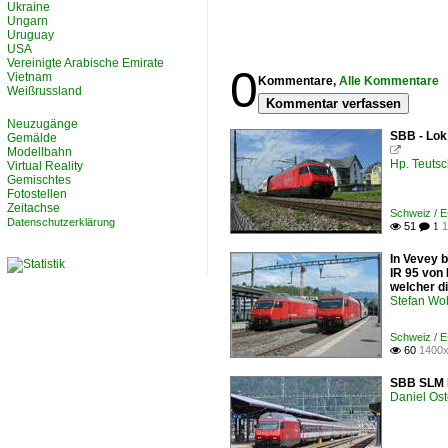
Ukraine
Ungarn
Uruguay
USA
Vereinigte Arabische Emirate
0
Vietnam
Kommentare,
Alle Kommentare
Weißrussland
Kommentar verfassen
Neuzugänge
SBB - Lok
Gemälde
Modellbahn

Hp. Teuts
Virtual Reality
Gemischtes
Fotostellen
Zeitachse
Schweiz / 
Datenschutzerklärung
51
1

 1
In Vevey b
IR 95 von
welcher di
Stefan Woh
Schweiz / 
60
1400x

SBB SLM R
Daniel Ost