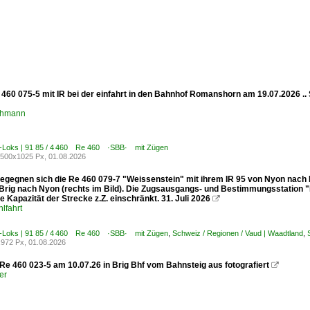
 460 075-5 mit IR bei der einfahrt in den Bahnhof Romanshorn am 19.07.2026 
chmann
E-Loks | 91 85 / 4 460 Re 460 ·SBB· mit Zügen
500x1025 Px, 01.08.2026
egegnen sich die Re 460 079-7 "Weissenstein" mit ihrem IR 95 von Nyon nach Br
 Brig nach Nyon (rechts im Bild). Die Zugsausgangs- und Bestimmungsstation "
e Kapazität der Strecke z.Z. einschränkt. 31. Juli 2026

lfahrt
E-Loks | 91 85 / 4 460 Re 460 ·SBB· mit Zügen
,
Schweiz / Regionen / Vaud | Waadtland
,
972 Px, 01.08.2026
e 460 023-5 am 10.07.26 in Brig Bhf vom Bahnsteig aus fotografiert

er