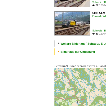
Schweiz / B
32
1200x

SBB SLM R
Daniel Ost
Schweiz / B
33
1200x

Weitere Bilder aus "Schweiz / E
Bilder aus der Umgebung
Schweiz/Suisse/Svizzera/Svizra > Basel