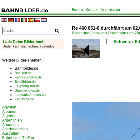
Forum
Kontakt
Impressum
Re 460 051-6 durchfährt am 02
Bilder und Fotos von Eisenbahn und Z
Schweiz / E
Lade Deine Bilder hoch!
Jeder kann mitmachen, kostenlos!
Weitere Bilder-Themen:
Bahnbilder.de
Bus-bild.de
Fahrzeugbilder.de
Schiffbilder.de
Flugzeug-bild.de
Staedte-fotos.de
Landschaftsfotos.eu
Tier-fotos.eu
Ägypten
Albanien
Algerien
Argentinien
Armenien
Aserbaidschan
Australien
Bahnbilder-Treffen