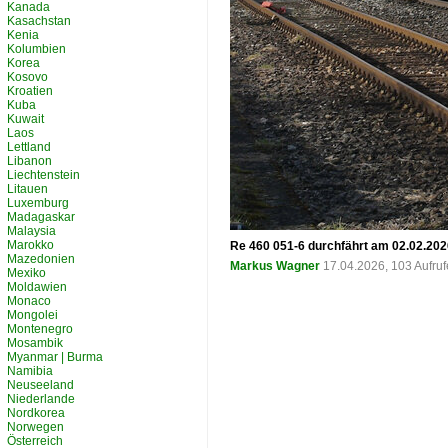
Kanada
Kasachstan
Kenia
Kolumbien
Korea
Kosovo
Kroatien
Kuba
Kuwait
Laos
Lettland
Libanon
Liechtenstein
Litauen
Luxemburg
Madagaskar
Malaysia
Marokko
Re 460 051-6 durchfährt am 02.02.202
Mazedonien
Markus Wagner
17.04.2026, 103 Aufru
Mexiko
Moldawien
Monaco
Mongolei
Montenegro
Mosambik
Myanmar | Burma
Namibia
Neuseeland
Niederlande
Nordkorea
Norwegen
Österreich