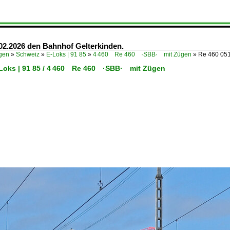
.02.2026 den Bahnhof Gelterkinden.
ügen
»
Schweiz
»
E-Loks | 91 85
»
4 460 Re 460 ·SBB· mit Zügen
»
Re 460 051
-Loks | 91 85 / 4 460 Re 460 ·SBB· mit Zügen