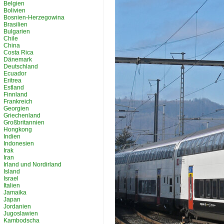
Belgien
Bolivien
Bosnien-Herzegowina
Brasilien
Bulgarien
Chile
China
Costa Rica
Dänemark
Deutschland
Ecuador
Eritrea
Estland
Finnland
Frankreich
Georgien
Griechenland
Großbritannien
Hongkong
Indien
Indonesien
Irak
Iran
Irland und Nordirland
Island
Israel
Italien
Jamaika
Japan
Jordanien
Jugoslawien
Kambodscha