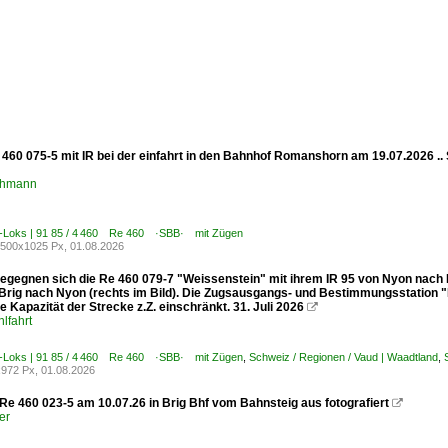
 460 075-5 mit IR bei der einfahrt in den Bahnhof Romanshorn am 19.07.2026 
chmann
E-Loks | 91 85 / 4 460 Re 460 ·SBB· mit Zügen
500x1025 Px, 01.08.2026
egegnen sich die Re 460 079-7 "Weissenstein" mit ihrem IR 95 von Nyon nach Br
 Brig nach Nyon (rechts im Bild). Die Zugsausgangs- und Bestimmungsstation "
e Kapazität der Strecke z.Z. einschränkt. 31. Juli 2026

lfahrt
E-Loks | 91 85 / 4 460 Re 460 ·SBB· mit Zügen
,
Schweiz / Regionen / Vaud | Waadtland
,
972 Px, 01.08.2026
e 460 023-5 am 10.07.26 in Brig Bhf vom Bahnsteig aus fotografiert

er