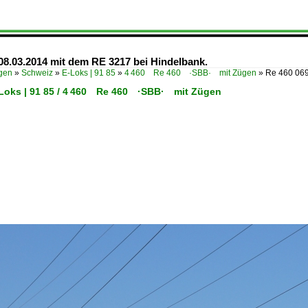
08.03.2014 mit dem RE 3217 bei Hindelbank.
ügen
»
Schweiz
»
E-Loks | 91 85
»
4 460 Re 460 ·SBB· mit Zügen
»
Re 460 069
-Loks | 91 85 / 4 460 Re 460 ·SBB· mit Zügen