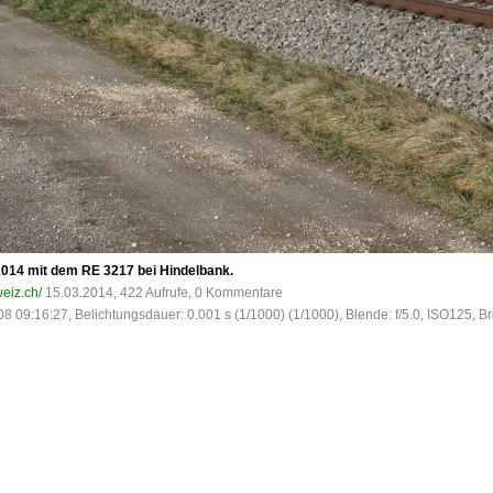
2014 mit dem RE 3217 bei Hindelbank.
eiz.ch/
15.03.2014, 422 Aufrufe, 0 Kommentare
8 09:16:27, Belichtungsdauer: 0.001 s (1/1000) (1/1000), Blende: f/5.0, ISO125, B