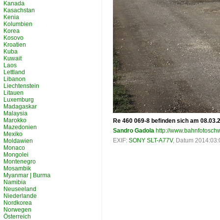
Kanada
Kasachstan
Kenia
Kolumbien
Korea
Kosovo
Kroatien
Kuba
Kuwait
Laos
Lettland
Libanon
Liechtenstein
Litauen
Luxemburg
Madagaskar
Malaysia
Marokko
Re 460 069-8 befinden sich am 08.03.
Mazedonien
Sandro Gadola
http://www.bahnfotoschw
Mexiko
EXIF:
SONY SLT-A77V
, Datum 2014:03:0
Moldawien
Monaco
Mongolei
Montenegro
Mosambik
Myanmar | Burma
Namibia
Neuseeland
Niederlande
Nordkorea
Norwegen
Österreich