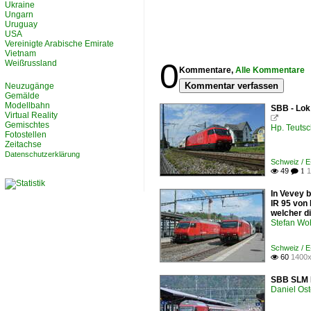
Ukraine
Ungarn
Uruguay
USA
Vereinigte Arabische Emirate
Vietnam
0
Weißrussland
Kommentare,
Alle Kommentare
Kommentar verfassen
Neuzugänge
Gemälde
Modellbahn
SBB - Lok
Virtual Reality

Gemischtes
Hp. Teuts
Fotostellen
Zeitachse
Datenschutzerklärung
Schweiz / 
49
1

 1
In Vevey b
IR 95 von
welcher di
Stefan Woh
Schweiz / 
60
1400x

SBB SLM R
Daniel Ost