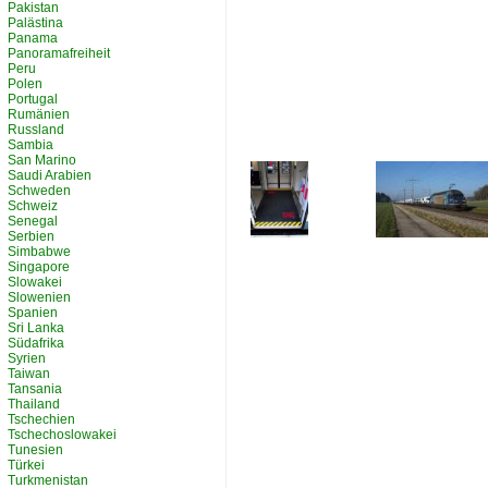
Pakistan
Palästina
Panama
Panoramafreiheit
Peru
Polen
Portugal
Rumänien
Russland
Sambia
San Marino
Saudi Arabien
Schweden
Schweiz
Senegal
Serbien
Simbabwe
Singapore
Slowakei
Slowenien
Spanien
Sri Lanka
Südafrika
Syrien
Taiwan
Tansania
Thailand
Tschechien
Tschechoslowakei
Tunesien
Türkei
Turkmenistan