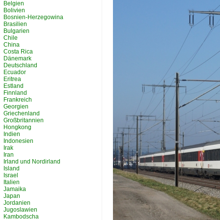
Belgien
Bolivien
Bosnien-Herzegowina
Brasilien
Bulgarien
Chile
China
Costa Rica
Dänemark
Deutschland
Ecuador
Eritrea
Estland
Finnland
Frankreich
Georgien
Griechenland
Großbritannien
Hongkong
Indien
Indonesien
Irak
Iran
Irland und Nordirland
Island
Israel
Italien
Jamaika
Japan
Jordanien
Jugoslawien
Kambodscha