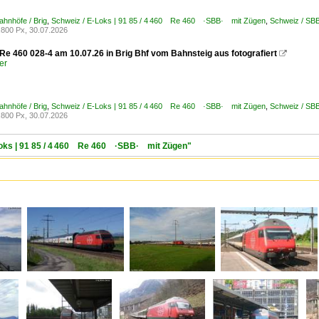
ahnhöfe / Brig
,
Schweiz / E-Loks | 91 85 / 4 460 Re 460 ·SBB· mit Zügen
,
Schweiz / SB
800 Px, 30.07.2026
e 460 028-4 am 10.07.26 in Brig Bhf vom Bahnsteig aus fotografiert

er
ahnhöfe / Brig
,
Schweiz / E-Loks | 91 85 / 4 460 Re 460 ·SBB· mit Zügen
,
Schweiz / SB
800 Px, 30.07.2026
-Loks | 91 85 / 4 460 Re 460 ·SBB· mit Zügen"