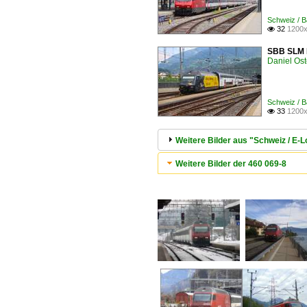
Schweiz / B
32
1200x

SBB SLM R
Daniel Ost
Schweiz / B
33
1200x

Weitere Bilder aus "Schweiz / E
Weitere Bilder der 460 069-8