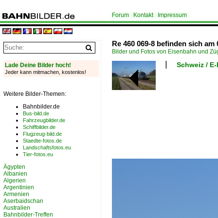
Forum
Kontakt
Impressum
Re 460 069-8 befinden sich am 
Bilder und Fotos von Eisenbahn und Z
Schweiz / E
Lade Deine Bilder hoch!
Jeder kann mitmachen, kostenlos!
Weitere Bilder-Themen:
Bahnbilder.de
Bus-bild.de
Fahrzeugbilder.de
Schiffbilder.de
Flugzeug-bild.de
Staedte-fotos.de
Landschaftsfotos.eu
Tier-fotos.eu
Ägypten
Albanien
Algerien
Argentinien
Armenien
Aserbaidschan
Australien
Bahnbilder-Treffen