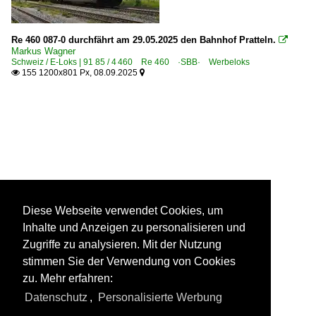
Re 460 087-0 durchfährt am 29.05.2025 den Bahnhof Pratteln.

Markus Wagner
Schweiz / E-Loks | 91 85 / 4 460 Re 460 ·SBB· Werbeloks
155 1200x801 Px, 08.09.2025


Diese Webseite verwendet Cookies, um
Inhalte und Anzeigen zu personalisieren und
Zugriffe zu analysieren. Mit der Nutzung
stimmen Sie der Verwendung von Cookies
zu. Mehr erfahren:
Datenschutz
,
Personalisierte Werbung