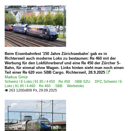
Beim Eisenbahnfest '150 Jahre Zürichseebahn' gab es in
Richterswil auch moderne Loks zu bestaunen: Re 460 mit der
Werbung für den Lokführerberuf und eine Re 450 der Zürcher S-
Bahn, für einmal ohne Wagen. Links hinten sieht man noch einen
Teil einer Re 620 von SBB Cargo. Richterswil, 28.9.2025

Markus Gmür
Schweiz / E-Loks | 91 85 / 4 450 Re 450 ·SBB·SZU· DPZ
,
Schweiz / E-
Loks | 91 85 / 4 460 Re 460 ·SBB· Werbeloks
263 1200x806 Px, 29.09.2025
