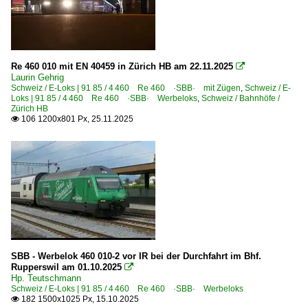
Re 460 010 mit EN 40459 in Zürich HB am 22.11.2025

Laurin Gehrig
Schweiz / E-Loks | 91 85 / 4 460 Re 460 ·SBB· mit Zügen
,
Schweiz / E-
Loks | 91 85 / 4 460 Re 460 ·SBB· Werbeloks
,
Schweiz / Bahnhöfe /
Zürich HB
106 1200x801 Px, 25.11.2025

SBB - Werbelok 460 010-2 vor IR bei der Durchfahrt im Bhf.
Rupperswil am 01.10.2025

Hp. Teutschmann
Schweiz / E-Loks | 91 85 / 4 460 Re 460 ·SBB· Werbeloks
182 1500x1025 Px, 15.10.2025
