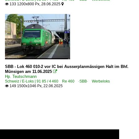
133 1200x800 Px, 28.06.2025


SBB - Lok 460 010-2 vor IC bei Ausserplanmässigen Halt im Bhf.
Münsigen am 11.06.2025

Hp. Teutschmann
Schweiz / E-Loks | 91 85 / 4 460 Re 460 ·SBB· Werbeloks
149 1500x1046 Px, 22.06.2025
