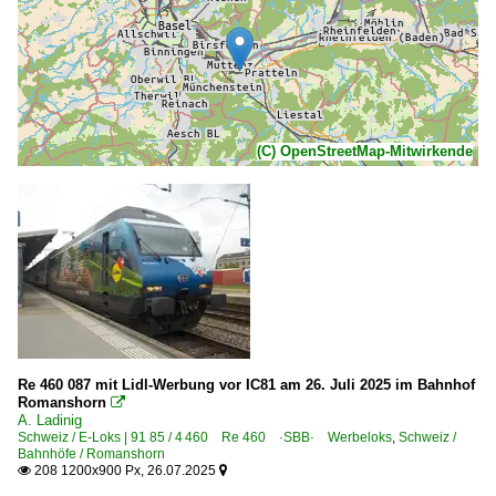
(C) OpenStreetMap-Mitwirkende
Re 460 087 mit Lidl-Werbung vor IC81 am 26. Juli 2025 im Bahnhof
Romanshorn

A. Ladinig
Schweiz / E-Loks | 91 85 / 4 460 Re 460 ·SBB· Werbeloks
,
Schweiz /
Bahnhöfe / Romanshorn
208 1200x900 Px, 26.07.2025

