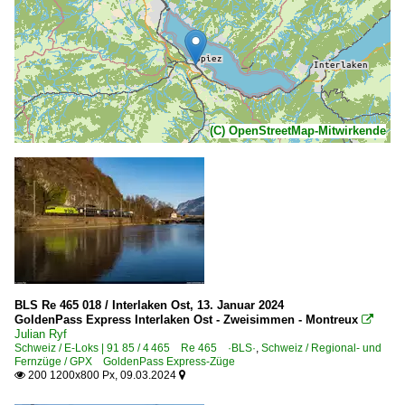
(C) OpenStreetMap-Mitwirkende
BLS Re 465 018 / Interlaken Ost, 13. Januar 2024
GoldenPass Express Interlaken Ost - Zweisimmen - Montreux

Julian Ryf
Schweiz / E-Loks | 91 85 / 4 465 Re 465 ·BLS·
,
Schweiz / Regional- und
Fernzüge / GPX GoldenPass Express-Züge
200 1200x800 Px, 09.03.2024

