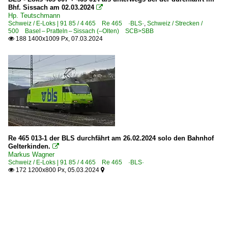
Bhf. Sissach am 02.03.2024

Hp. Teutschmann
Schweiz / E-Loks | 91 85 / 4 465 Re 465 ·BLS·
,
Schweiz / Strecken /
500 Basel – Pratteln – Sissach (–Olten) SCB>SBB
188 1400x1009 Px, 07.03.2024

Re 465 013-1 der BLS durchfährt am 26.02.2024 solo den Bahnhof
Gelterkinden.

Markus Wagner
Schweiz / E-Loks | 91 85 / 4 465 Re 465 ·BLS·
172 1200x800 Px, 05.03.2024

