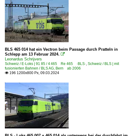
BLS 465 014 hat ein Vectron beim Passage durch Pratteln in
Schlepp am 13 Februar 2024.

Leonardus Schrijvers
Schweiz / E-Loks | 91 85 / 4 465 Re 465 ·BLS·
,
Schweiz / BLS | mit
fusionierten Bahnen / BLS AG, Bern ab 2006
196 1200x800 Px, 09.03.2024

BLS - Loks 465 007 + 465 014 als unterwegs bei der durchfahrt im