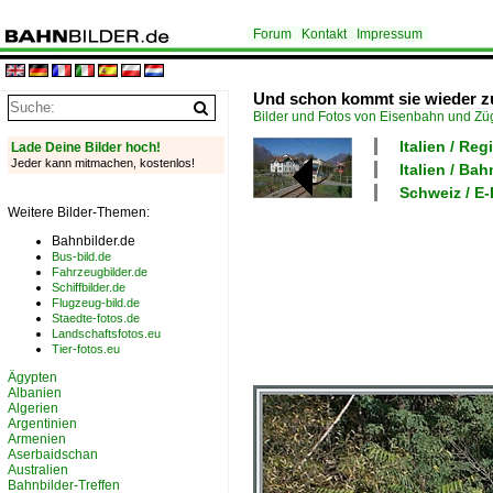
Forum
Kontakt
Impressum
Und schon kommt sie wieder zu
Bilder und Fotos von Eisenbahn und Z
Italien / Re
Lade Deine Bilder hoch!
Jeder kann mitmachen, kostenlos!
Italien / Bah
Schweiz / E
Weitere Bilder-Themen:
Bahnbilder.de
Bus-bild.de
Fahrzeugbilder.de
Schiffbilder.de
Flugzeug-bild.de
Staedte-fotos.de
Landschaftsfotos.eu
Tier-fotos.eu
Ägypten
Albanien
Algerien
Argentinien
Armenien
Aserbaidschan
Australien
Bahnbilder-Treffen