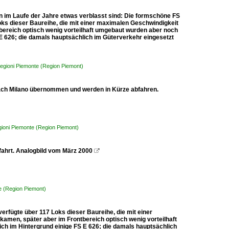
ben im Laufe der Jahre etwas verblasst sind: Die formschöne FS
Loks dieser Baureihe, die mit einer maximalen Geschwindigkeit
bereich optisch wenig vorteilhaft umgebaut wurden aber noch
 E 626; die damals hauptsächlich im Güterverkehr eingesetzt
 Regioni Piemonte (Region Piemont)
nach Milano übernommen und werden in Kürze abfahren.
egioni Piemonte (Region Piemont)
fahrt. Analogbild vom März 2000

te (Region Piemont)
erfügte über 117 Loks dieser Baureihe, die mit einer
amen, später aber im Frontbereich optisch wenig vorteilhaft
ch im Hintergrund einige FS E 626; die damals hauptsächlich