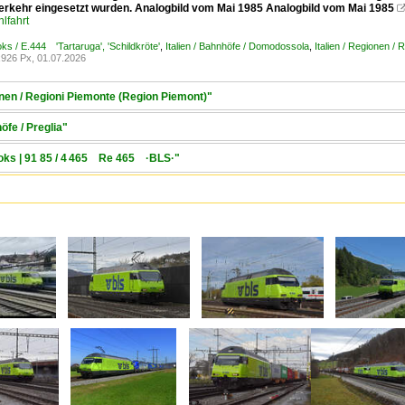
erkehr eingesetzt wurden. Analogbild vom Mai 1985 Analogbild vom Mai 1985
lfahrt
Loks / E.444 'Tartaruga', 'Schildkröte'
,
Italien / Bahnhöfe / Domodossola
,
Italien / Regionen /
926 Px, 01.07.2026
ionen / Regioni Piemonte (Region Piemont)"
öfe / Preglia"
Loks | 91 85 / 4 465 Re 465 ·BLS·"