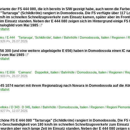
riante der FS 444 080, die ich bereits in S/W gezeigt habe, auch wenn die Far
 "Tartaruga" (Schildkröte) rangiert in Domodossola. Die FS verfügte über 117 
m/h im schnellen Schnellzugsverkehr zum Einsatz kamen, später aber im Front
 im Einsatz standen. Neben der E 444 080 zeigen sich im Hintergrund einige FS
nalogbild vom Mai 1985

lfahrt
Loks / E.444 'Tartaruga', 'Schildkröte'
,
Italien / Bahnhöfe / Domodossola
,
Italien / Regionen /
926 Px, 26.07.2026
656 300 (und eine weitere abgebügelte E 656) haben in Domodossola einen IC 
d vom Mai 1985

lfahrt
-Loks / E.656 'Caimano' Doppellok
,
Italien / Bahnhöfe / Domodossola
,
Italien / Regionen / R
909 Px, 26.07.2026
345 1074 wartet mit ihrem Regionalzug nach Novara in Domodossola auf die Ab
lfahrt
eselloks / D 343 · D 345
,
Italien / Bahnhöfe / Domodossola
,
Italien / Regionen / Regioni Piemon
927 Px, 12.07.2026
höne FS E 444 080 "Tartaruga" (Schildkröte) rangiert in Domodossola. Die FS v
 Geschwindigkeit von 180 km/h im schnellen Schnellzugsverkehr zum Einsatz k
wurden aber noch lange Zeit im Einsatz standen. Neben der E 444 080 zeigen si