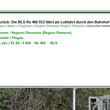
rück: Die BLS Re 465 013 fährt als Lokfahrt durch den Bahnhof 
ügen
»
Italien
»
Regionen
»
Regioni Piemonte (Region Piemont)
»
Und schon kommt
gionen / Regioni Piemonte (Region Piemont)
nhöfe / Preglia
-Loks | 91 85 / 4 465 Re 465 ·BLS·