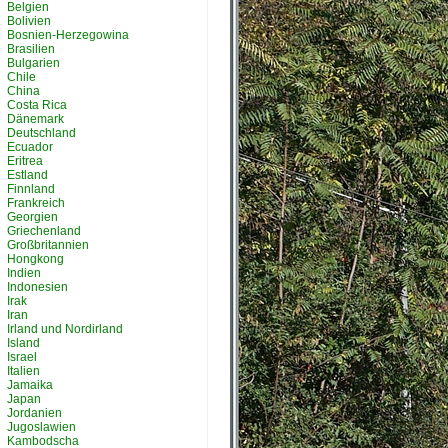
Belgien
Bolivien
Bosnien-Herzegowina
Brasilien
Bulgarien
Chile
China
Costa Rica
Dänemark
Deutschland
Ecuador
Eritrea
Estland
Finnland
Frankreich
Georgien
Griechenland
Großbritannien
Hongkong
Indien
Indonesien
Irak
Iran
Irland und Nordirland
Island
Israel
Italien
Jamaika
Japan
Jordanien
Jugoslawien
Kambodscha