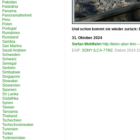
Pakistan
Palästina
Panama
Panoramafreiheit
Peru
Polen
Portugal
Und schon kommt sie wieder zurück: D
Rumänien
Russland
31. Oktober 2024
Sambia
Stefan Wohlfahrt
http://klein-aber-fein--
San Marino
Saudi Arabien
EXIF:
SONY ILCA-77M2
, Datum 2024:10
Schweden
Schweiz
Senegal
Serbien
Simbabwe
Singapore
Slowakei
Slowenien
Spanien
Sri Lanka
Südafrika
Syrien
Taiwan
Tansania
Thailand
Tschechien
Tschechoslowakei
Tunesien
Türkei
Turkmenistan