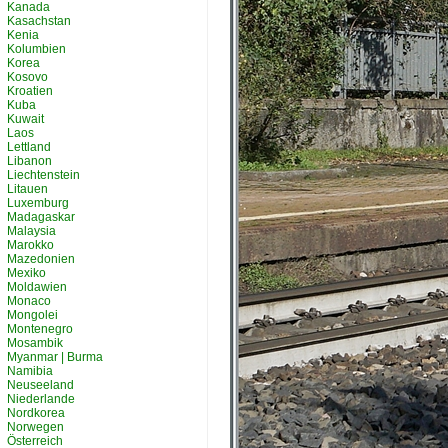
Kanada
Kasachstan
Kenia
Kolumbien
Korea
Kosovo
Kroatien
Kuba
Kuwait
Laos
Lettland
Libanon
Liechtenstein
Litauen
Luxemburg
Madagaskar
Malaysia
Marokko
Mazedonien
Mexiko
Moldawien
Monaco
Mongolei
Montenegro
Mosambik
Myanmar | Burma
Namibia
Neuseeland
Niederlande
Nordkorea
Norwegen
Österreich