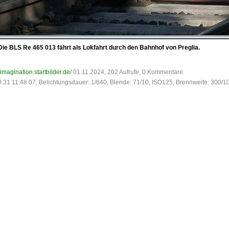
ie BLS Re 465 013 fährt als Lokfahrt durch den Bahnhof von Preglia.
-imagination.startbilder.de/
01.11.2024, 202 Aufrufe, 0 Kommentare
:31 11:48:07, Belichtungsdauer: 1/640, Blende: 71/10, ISO125, Brennweite: 300/1