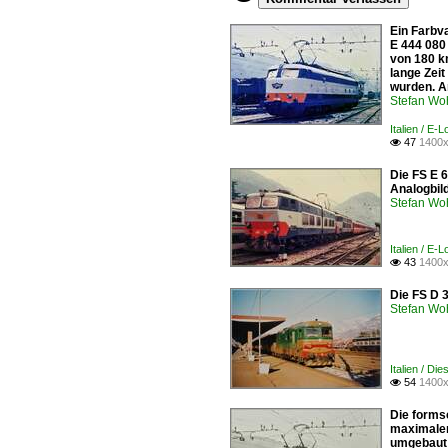
Ein Farbva
E 444 080
von 180 k
lange Zeit
wurden. A
Stefan Woh
Italien / E-
47
1400x

Die FS E 
Analogbil
Stefan Woh
Italien / E
43
1400x

Die FS D 
Stefan Woh
Italien / Di
54
1400x

Die formsc
maximalen
umgebaut 