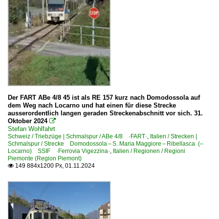
Der FART ABe 4/8 45 ist als RE 157 kurz nach Domodossola auf
dem Weg nach Locarno und hat einen für diese Strecke
ausserordentlich langen geraden Streckenabschnitt vor sich. 31.
Oktober 2024

Stefan Wohlfahrt
Schweiz / Triebzüge | Schmalspur / ABe 4/8 ·FART·
,
Italien / Strecken |
Schmalspur / Strecke Domodossola – S. Maria Maggiore – Ribellasca (–
Locarno) SSIF ·Ferrovia Vigezzina·
,
Italien / Regionen / Regioni
Piemonte (Region Piemont)
149 884x1200 Px, 01.11.2024
