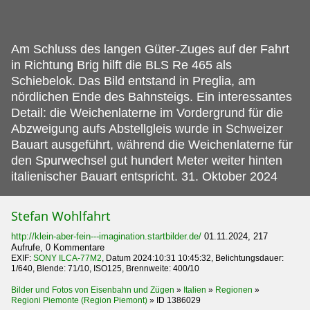
Am Schluss des langen Güter-Zuges auf der Fahrt
in Richtung Brig hilft die BLS Re 465 als
Schiebelok.
Das Bild entstand in Preglia, am
nördlichen Ende des Bahnsteigs. Ein interessantes
Detail: die Weichenlaterne im Vordergrund für die
Abzweigung aufs Abstellgleis wurde in Schweizer
Bauart ausgeführt, während die Weichenlaterne für
den Spurwechsel gut hundert Meter weiter hinten
italienischer Bauart entspricht. 31. Oktober 2024
Stefan Wohlfahrt
http://klein-aber-fein---imagination.startbilder.de/
01.11.2024, 217
Aufrufe, 0 Kommentare
EXIF:
SONY ILCA-77M2
, Datum 2024:10:31 10:45:32, Belichtungsdauer:
1/640, Blende: 71/10, ISO125, Brennweite: 400/10
Bilder und Fotos von Eisenbahn und Zügen
»
Italien
»
Regionen
»
Regioni Piemonte (Region Piemont)
»
ID 1386029