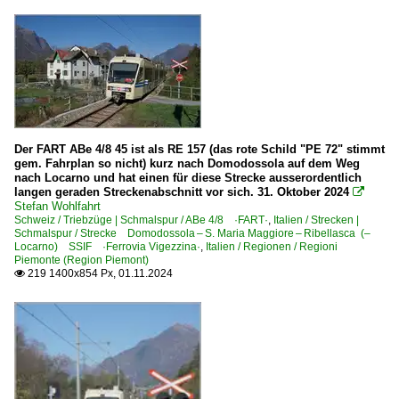
Der FART ABe 4/8 45 ist als RE 157 (das rote Schild "PE 72" stimmt
gem. Fahrplan so nicht) kurz nach Domodossola auf dem Weg
nach Locarno und hat einen für diese Strecke ausserordentlich
langen geraden Streckenabschnitt vor sich. 31. Oktober 2024

Stefan Wohlfahrt
Schweiz / Triebzüge | Schmalspur / ABe 4/8 ·FART·
,
Italien / Strecken |
Schmalspur / Strecke Domodossola – S. Maria Maggiore – Ribellasca (–
Locarno) SSIF ·Ferrovia Vigezzina·
,
Italien / Regionen / Regioni
Piemonte (Region Piemont)
219 1400x854 Px, 01.11.2024
