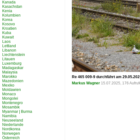
Kanada
Kasachstan
Kenia
Kolumbien
Korea
Kosovo
Kroatien
Kuba
Kuwait
Laos
Lettland
Libanon
Liechtenstein
Litauen
Luxemburg
Madagaskar
Malaysia
Marokko
Re 465 009-9 durchfährt am 29.05.202
Mazedonien
Markus Wagner
15.07.2025, 176 Aufru
Mexiko
Moldawien
Monaco
Mongolei
Montenegro
Mosambik
Myanmar | Burma
Namibia
Neuseeland
Niederlande
Nordkorea
Norwegen
Österreich