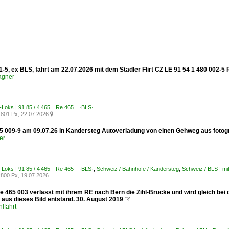
-5, ex BLS, fährt am 22.07.2026 mit dem Stadler Flirt CZ LE 91 54 1 480 002-5 
agner
E-Loks | 91 85 / 4 465 Re 465 ·BLS·
801 Px, 22.07.2026

 009-9 am 09.07.26 in Kandersteg Autoverladung von einen Gehweg aus fotogr
er
E-Loks | 91 85 / 4 465 Re 465 ·BLS·
,
Schweiz / Bahnhöfe / Kandersteg
,
Schweiz / BLS | m
800 Px, 19.07.2026
 465 003 verlässt mit ihrem RE nach Bern die Zihl-Brücke und wird gleich bei 
 aus dieses Bild entstand. 30. August 2019

lfahrt