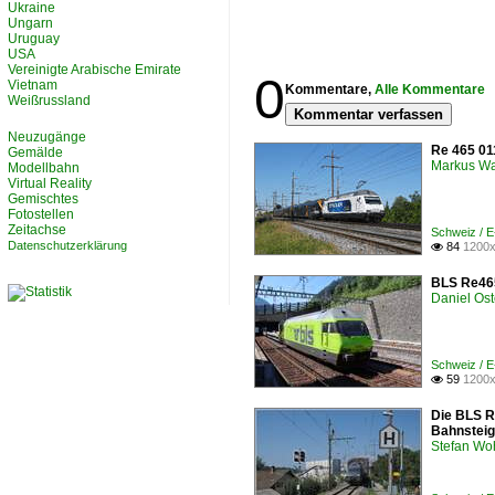
Ukraine
Ungarn
Uruguay
USA
Vereinigte Arabische Emirate
0
Vietnam
Kommentare,
Alle Kommentare
Weißrussland
Kommentar verfassen
Neuzugänge
Re 465 011
Gemälde
Markus W
Modellbahn
Virtual Reality
Gemischtes
Fotostellen
Zeitachse
Schweiz / 
Datenschutzerklärung
84
1200x

BLS Re465
Daniel Ost
Schweiz / 
59
1200x

Die BLS Re
Bahnsteig
Stefan Woh