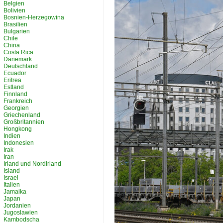
Belgien
Bolivien
Bosnien-Herzegowina
Brasilien
Bulgarien
Chile
China
Costa Rica
Dänemark
Deutschland
Ecuador
Eritrea
Estland
Finnland
Frankreich
Georgien
Griechenland
Großbritannien
Hongkong
Indien
Indonesien
Irak
Iran
Irland und Nordirland
Island
Israel
Italien
Jamaika
Japan
Jordanien
Jugoslawien
Kambodscha