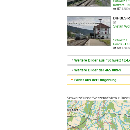
Schweiz / 
Kerzers – 
57
1200x

Die BLS R

Stefan Woh
Schweiz / 
Fonds – Le
59
1200x

Weitere Bilder aus "Schweiz / E-
Weitere Bilder der 465 009-9
Bilder aus der Umgebung
Schweiz/Suisse/Svizzera/Svizra > Basel-