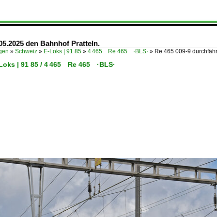
05.2025 den Bahnhof Pratteln.
ügen
»
Schweiz
»
E-Loks | 91 85
»
4 465 Re 465 ·BLS·
»
Re 465 009-9 durchfäh
-Loks | 91 85 / 4 465 Re 465 ·BLS·