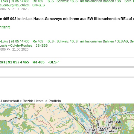
E-Loks | 91 85 / 4 465 Re 465 ·BLS·
,
Schweiz / BLS | mit fusionierten Bahnen / BN Be
Neuenburg/Neuchâtel BN>BLS
806 Px, 21.06.2026
e 465 003 ist in Les Hauts-Geneveys mit ihrem aus EW III bestehenden RE au
lfahrt
E-Loks | 91 85 / 4 465 Re 465 ·BLS·
,
Schweiz / BLS | mit fusionierten Bahnen / BLS AG, 
 Locle – Col-de-Roches JS>SBB
806 Px, 21.06.2026
Loks | 91 85 / 4 465 Re 465 ·BLS·"
Landschaft > Bezirk Liestal > Pratteln