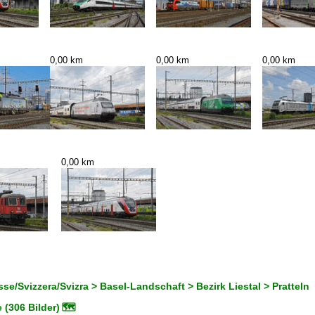
0,00 km
0,00 km
0,00 km
0,00 km
se/Svizzera/Svizra > Basel-Landschaft > Bezirk Liestal > Pratteln
 (306 Bilder)
🗺