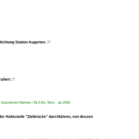
Richtung Station Augarten.

afiert

it fusionierten Bahnen / BLS AG, Bern ab 2006
der Haltestelle "Zielbrücke" durchfahren, von dessen