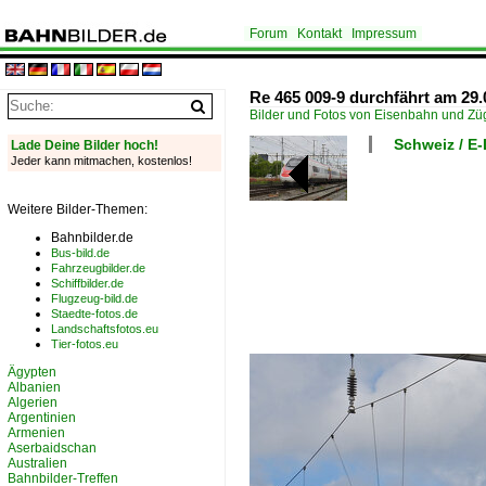
Forum
Kontakt
Impressum
Re 465 009-9 durchfährt am 29.
Bilder und Fotos von Eisenbahn und Z
Schweiz / E
Lade Deine Bilder hoch!
Jeder kann mitmachen, kostenlos!
Weitere Bilder-Themen:
Bahnbilder.de
Bus-bild.de
Fahrzeugbilder.de
Schiffbilder.de
Flugzeug-bild.de
Staedte-fotos.de
Landschaftsfotos.eu
Tier-fotos.eu
Ägypten
Albanien
Algerien
Argentinien
Armenien
Aserbaidschan
Australien
Bahnbilder-Treffen