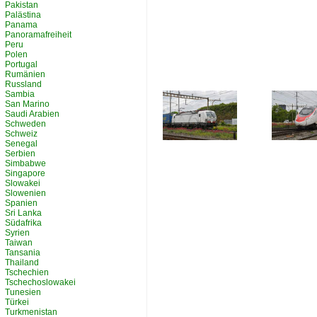
Pakistan
Palästina
Panama
Panoramafreiheit
Peru
Polen
Portugal
Rumänien
Russland
Sambia
San Marino
Saudi Arabien
Schweden
Schweiz
Senegal
Serbien
Simbabwe
Singapore
Slowakei
Slowenien
Spanien
Sri Lanka
Südafrika
Syrien
Taiwan
Tansania
Thailand
Tschechien
Tschechoslowakei
Tunesien
Türkei
Turkmenistan