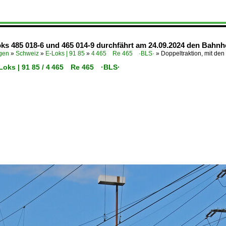
ks 485 018-6 und 465 014-9 durchfährt am 24.09.2024 den Bahnho
ügen
»
Schweiz
»
E-Loks | 91 85
»
4 465 Re 465 ·BLS·
»
Doppeltraktion, mit de
-Loks | 91 85 / 4 465 Re 465 ·BLS·