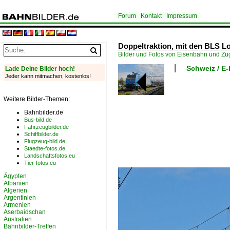
Forum
Kontakt
Impressum
Doppeltraktion, mit den BLS Lo
Bilder und Fotos von Eisenbahn und Z
Schweiz / E
Lade Deine Bilder hoch!
Jeder kann mitmachen, kostenlos!
Weitere Bilder-Themen:
Bahnbilder.de
Bus-bild.de
Fahrzeugbilder.de
Schiffbilder.de
Flugzeug-bild.de
Staedte-fotos.de
Landschaftsfotos.eu
Tier-fotos.eu
Ägypten
Albanien
Algerien
Argentinien
Armenien
Aserbaidschan
Australien
Bahnbilder-Treffen