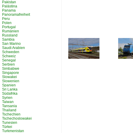
Pakistan
Palästina
Panama
Panoramafreiheit
Peru
Polen
Portugal
Rumänien
Russland
Sambia
San Marino
Saudi Arabien
Schweden
Schweiz
Senegal
Serbien
Simbabwe
Singapore
Slowakei
Slowenien
Spanien
Sri Lanka
Südafrika
Syrien
Taiwan
Tansania
Thailand
Tschechien
Tschechoslowakei
Tunesien
Türkei
Turkmenistan