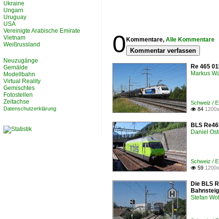
Ukraine
Ungarn
Uruguay
USA
Vereinigte Arabische Emirate
0
Vietnam
Kommentare,
Alle Kommentare
Weißrussland
Kommentar verfassen
Neuzugänge
Re 465 011
Gemälde
Markus W
Modellbahn
Virtual Reality
Gemischtes
Fotostellen
Zeitachse
Schweiz / 
Datenschutzerklärung
84
1200x

BLS Re465
Daniel Ost
Schweiz / 
59
1200x

Die BLS Re
Bahnsteig
Stefan Woh