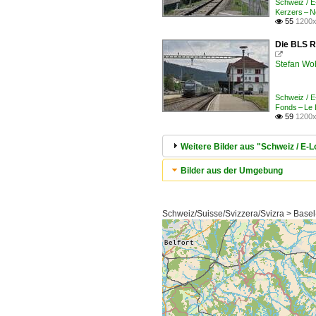
Schweiz / 
Kerzers – 
55
1200x

Die BLS R

Stefan Woh
Schweiz / 
Fonds – Le
59
1200x

Weitere Bilder aus "Schweiz / E-
Bilder aus der Umgebung
Schweiz/Suisse/Svizzera/Svizra > Basel-