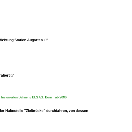
Richtung Station Augarten.

afiert

it fusionierten Bahnen / BLS AG, Bern ab 2006
der Haltestelle "Zielbrücke" durchfahren, von dessen