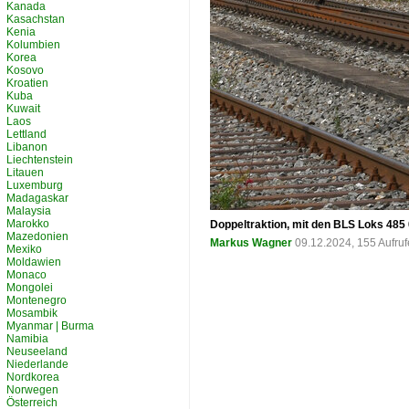
Kanada
Kasachstan
Kenia
Kolumbien
Korea
Kosovo
Kroatien
Kuba
Kuwait
Laos
Lettland
Libanon
Liechtenstein
Litauen
Luxemburg
Madagaskar
Malaysia
Marokko
Doppeltraktion, mit den BLS Loks 485
Mazedonien
Markus Wagner
09.12.2024, 155 Aufru
Mexiko
Moldawien
Monaco
Mongolei
Montenegro
Mosambik
Myanmar | Burma
Namibia
Neuseeland
Niederlande
Nordkorea
Norwegen
Österreich