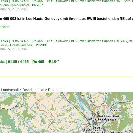
E-Loks | 91 85 / 4 465 Re 465 ·BLS·
,
Schweiz / BLS | mit fusionierten Bahnen / BN Be
Neuenburg/Neuchâtel BN>BLS
806 Px, 21.06.2026
e 465 003 ist in Les Hauts-Geneveys mit ihrem aus EW III bestehenden RE au
lfahrt
E-Loks | 91 85 / 4 465 Re 465 ·BLS·
,
Schweiz / BLS | mit fusionierten Bahnen / BLS AG, 
 Locle – Col-de-Roches JS>SBB
806 Px, 21.06.2026
Loks | 91 85 / 4 465 Re 465 ·BLS·"
Landschaft > Bezirk Liestal > Pratteln