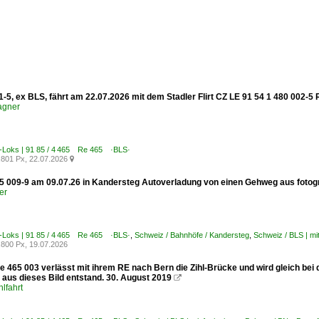
-5, ex BLS, fährt am 22.07.2026 mit dem Stadler Flirt CZ LE 91 54 1 480 002-5 
agner
E-Loks | 91 85 / 4 465 Re 465 ·BLS·
801 Px, 22.07.2026

 009-9 am 09.07.26 in Kandersteg Autoverladung von einen Gehweg aus fotogr
er
E-Loks | 91 85 / 4 465 Re 465 ·BLS·
,
Schweiz / Bahnhöfe / Kandersteg
,
Schweiz / BLS | m
800 Px, 19.07.2026
 465 003 verlässt mit ihrem RE nach Bern die Zihl-Brücke und wird gleich bei 
 aus dieses Bild entstand. 30. August 2019

lfahrt