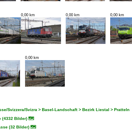
0,00 km
0,00 km
0,00 km
0,00 km
se/Svizzera/Svizra > Basel-Landschaft > Bezirk Liestal > Pratteln
 (4332 Bilder)
🗺
asse (32 Bilder)
🗺