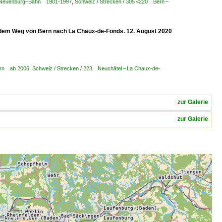
rn–Neuenburg–Bahn 1901-1997
,
Schweiz / Strecken / 305 <220 Bern –
f dem Weg von Bern nach La Chaux-de-Fonds. 12. August 2020
Bern ab 2006
,
Schweiz / Strecken / 223 Neuchâtel – La Chaux-de-
zur Galerie
zur Galerie