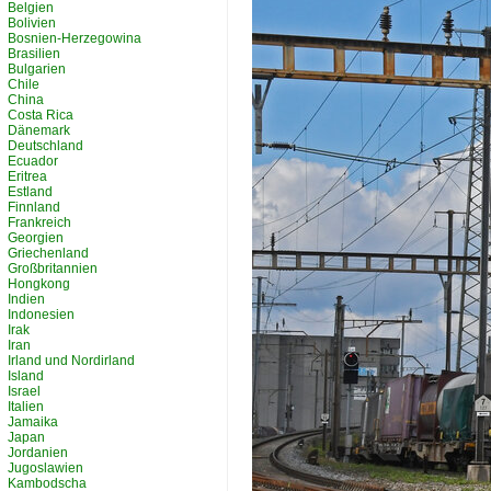
Belgien
Bolivien
Bosnien-Herzegowina
Brasilien
Bulgarien
Chile
China
Costa Rica
Dänemark
Deutschland
Ecuador
Eritrea
Estland
Finnland
Frankreich
Georgien
Griechenland
Großbritannien
Hongkong
Indien
Indonesien
Irak
Iran
Irland und Nordirland
Island
Israel
Italien
Jamaika
Japan
Jordanien
Jugoslawien
Kambodscha