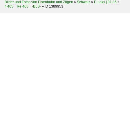
Bilder und Fotos von Eisenbahn und Zügen
»
Schweiz
»
E-Loks | 91 85
»
4 465 Re 465 ·BLS·
»
ID 1389953