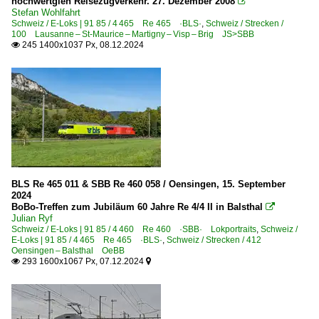
hochwertgien Reisezugverkehr. 27. Dezember 2008

Stefan Wohlfahrt
Schweiz / E-Loks | 91 85 / 4 465 Re 465 ·BLS·
,
Schweiz / Strecken /
100 Lausanne – St-Maurice – Martigny – Visp – Brig JS>SBB
245 1400x1037 Px, 08.12.2024

BLS Re 465 011 & SBB Re 460 058 / Oensingen, 15. September
2024
BoBo-Treffen zum Jubiläum 60 Jahre Re 4/4 II in Balsthal

Julian Ryf
Schweiz / E-Loks | 91 85 / 4 460 Re 460 ·SBB· Lokportraits
,
Schweiz /
E-Loks | 91 85 / 4 465 Re 465 ·BLS·
,
Schweiz / Strecken / 412
Oensingen – Balsthal OeBB
293 1600x1067 Px, 07.12.2024

