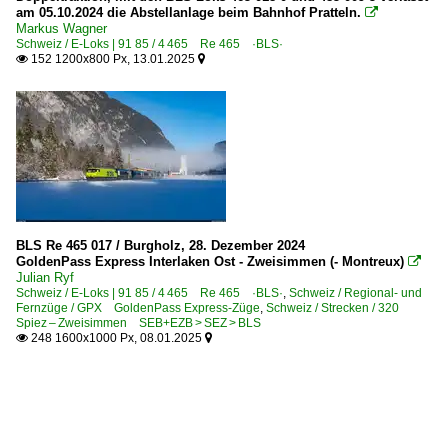
am 05.10.2024 die Abstellanlage beim Bahnhof Pratteln.

Markus Wagner
Schweiz / E-Loks | 91 85 / 4 465 Re 465 ·BLS·
152 1200x800 Px, 13.01.2025


BLS Re 465 017 / Burgholz, 28. Dezember 2024
GoldenPass Express Interlaken Ost - Zweisimmen (- Montreux)

Julian Ryf
Schweiz / E-Loks | 91 85 / 4 465 Re 465 ·BLS·
,
Schweiz / Regional- und
Fernzüge / GPX GoldenPass Express-Züge
,
Schweiz / Strecken / 320
Spiez – Zweisimmen SEB+EZB > SEZ > BLS
248 1600x1000 Px, 08.01.2025

