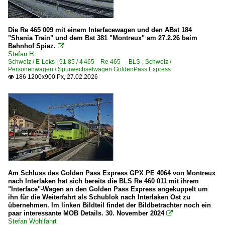
Die Re 465 009 mit einem Interfacewagen und den ABst 184
"Shania Train" und dem Bst 381 "Montreux" am 27.2.26 beim
Bahnhof Spiez.

Stefan H.
Schweiz / E-Loks | 91 85 / 4 465 Re 465 ·BLS·
,
Schweiz /
Personenwagen / Spurwechselwagen GoldenPass Express
186 1200x900 Px, 27.02.2026

Am Schluss des Golden Pass Express GPX PE 4064 von Montreux
nach Interlaken hat sich bereits die BLS Re 460 011 mit ihrem
"Interface"-Wagen an den Golden Pass Express angekuppelt um
ihn für die Weiterfahrt als Schublok nach Interlaken Ost zu
übernehmen. Im linken Bildteil findet der Bildbetrachter noch ein
paar interessante MOB Details. 30. November 2024

Stefan Wohlfahrt