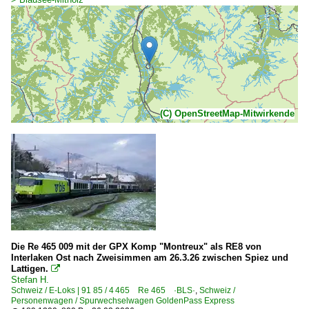
(C) OpenStreetMap-Mitwirkende
Die Re 465 009 mit der GPX Komp "Montreux" als RE8 von
Interlaken Ost nach Zweisimmen am 26.3.26 zwischen Spiez und
Lattigen.

Stefan H.
Schweiz / E-Loks | 91 85 / 4 465 Re 465 ·BLS·
,
Schweiz /
Personenwagen / Spurwechselwagen GoldenPass Express