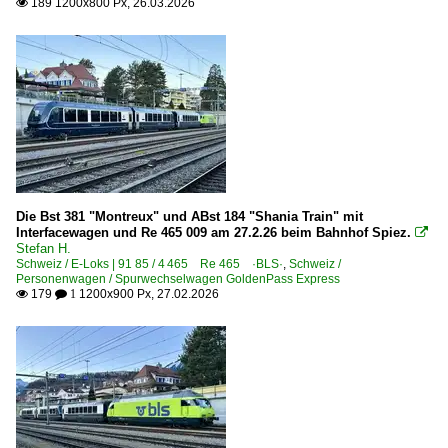
189 1200x800 Px, 26.03.2026

Die Bst 381 "Montreux" und ABst 184 "Shania Train" mit
Interfacewagen und Re 465 009 am 27.2.26 beim Bahnhof Spiez.

Stefan H.
Schweiz / E-Loks | 91 85 / 4 465 Re 465 ·BLS·
,
Schweiz /
Personenwagen / Spurwechselwagen GoldenPass Express
179
1200x900 Px, 27.02.2026

 1