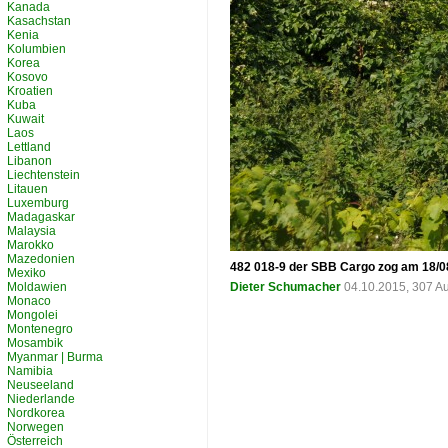
Kanada
Kasachstan
Kenia
Kolumbien
Korea
Kosovo
Kroatien
Kuba
Kuwait
Laos
Lettland
Libanon
Liechtenstein
Litauen
Luxemburg
Madagaskar
Malaysia
Marokko
Mazedonien
482 018-9 der SBB Cargo zog am 18/08
Mexiko
Moldawien
Dieter Schumacher
04.10.2015, 307 A
Monaco
Mongolei
Montenegro
Mosambik
Myanmar | Burma
Namibia
Neuseeland
Niederlande
Nordkorea
Norwegen
Österreich