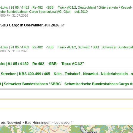
E-Loks | 91 85 / 4 482 Re 482 ·SBB· Traxx AC1/2
,
Deutschland / Güterverkehr / Kessel-
che Bundesbahnen Cargo International AG, Olten seit 2010
800 Px, 31.07.2026
SBB Cargo in Oberwinter, Juli 2026.

E-Loks | 91 85 / 4 482 Re 482 ·SBB· Traxx AC1/2
,
Schweiz / SBB | Schweizer Bundesb
800 Px, 31.07.2026
-Loks | 91 85 / 4 482 Re 482 ·SBB· Traxx AC1/2"
/ Strecken | KBS 400-499 / 465 Köln – Troisdorf – Neuwied – Niederlahnstein ·
SBB | Schweizer Bundesbahnen / SBBC Schweizerische Bundesbahnen Cargo 
reis Neuwied > Bad Hönningen > Leutesdorf