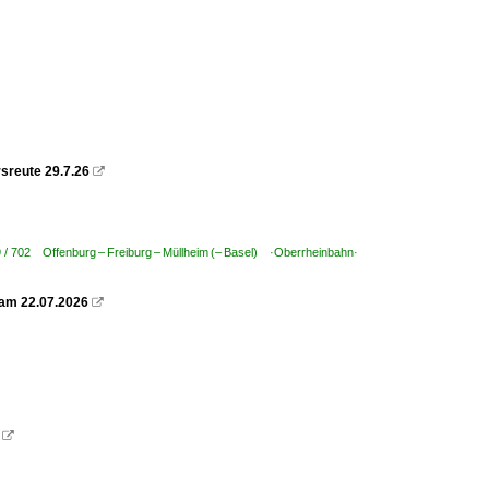
sreute 29.7.26

 / 702 Offenburg – Freiburg – Müllheim (– Basel) ·Oberrheinbahn·
 am 22.07.2026

