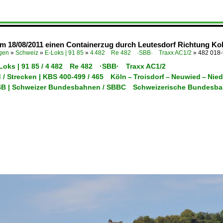
m 18/08/2011 einen Containerzug durch Leutesdorf Richtung Ko
ügen
»
Schweiz
»
E-Loks | 91 85
»
4 482 Re 482 ·SBB· Traxx AC1/2
»
482 018-
-Loks | 91 85 / 4 482 Re 482 ·SBB· Traxx AC1/2
/ Strecken | KBS 400-499 / 465 Köln – Troisdorf – Neuwied – Nied
SBB | Schweizer Bundesbahnen / SBBC Schweizerische Bundesb