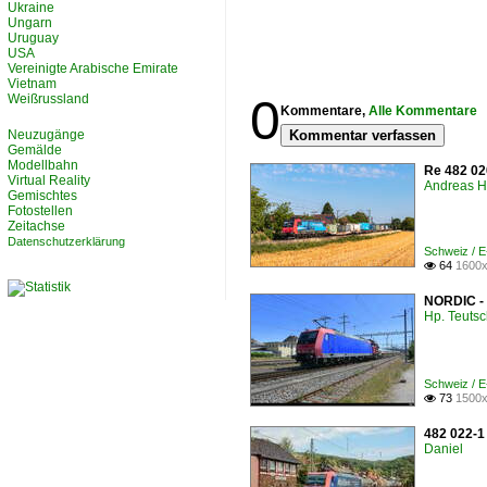
Ukraine
Ungarn
Uruguay
USA
Vereinigte Arabische Emirate
Vietnam
0
Weißrussland
Kommentare,
Alle Kommentare
Neuzugänge
Kommentar verfassen
Gemälde
Modellbahn
Re 482 02
Virtual Reality
Andreas H
Gemischtes
Fotostellen
Zeitachse
Datenschutzerklärung
Schweiz / 
64
1600x

NORDIC - 
Hp. Teuts
Schweiz / 
73
1500x

482 022-1
Daniel