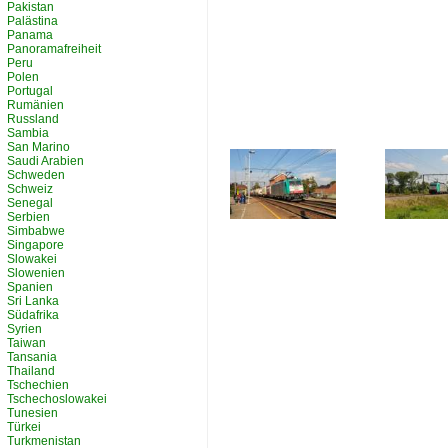
Pakistan
Palästina
Panama
Panoramafreiheit
Peru
Polen
Portugal
Rumänien
Russland
Sambia
San Marino
Saudi Arabien
Schweden
Schweiz
Senegal
Serbien
Simbabwe
Singapore
Slowakei
Slowenien
Spanien
Sri Lanka
Südafrika
Syrien
Taiwan
Tansania
Thailand
Tschechien
Tschechoslowakei
Tunesien
Türkei
Turkmenistan