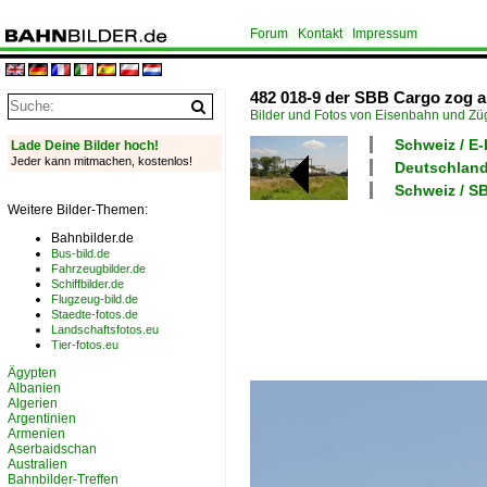
Forum
Kontakt
Impressum
482 018-9 der SBB Cargo zog a
Bilder und Fotos von Eisenbahn und Z
Schweiz / E
Lade Deine Bilder hoch!
Jeder kann mitmachen, kostenlos!
Deutschland 
Schweiz / 
Weitere Bilder-Themen:
Bahnbilder.de
Bus-bild.de
Fahrzeugbilder.de
Schiffbilder.de
Flugzeug-bild.de
Staedte-fotos.de
Landschaftsfotos.eu
Tier-fotos.eu
Ägypten
Albanien
Algerien
Argentinien
Armenien
Aserbaidschan
Australien
Bahnbilder-Treffen