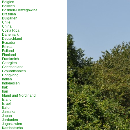
Belgien
Bolivien
Bosnien-Herzegowina
Brasilien
Bulgarien
Chile
China
Costa Rica
Dänemark
Deutschland
Ecuador
Eritrea
Estland
Finnland
Frankreich
Georgien
Griechenland
Großbritannien
Hongkong
Indien
Indonesien
Irak
Iran
Irland und Nordirland
Island
Israel
Italien
Jamaika
Japan
Jordanien
Jugoslawien
Kambodscha