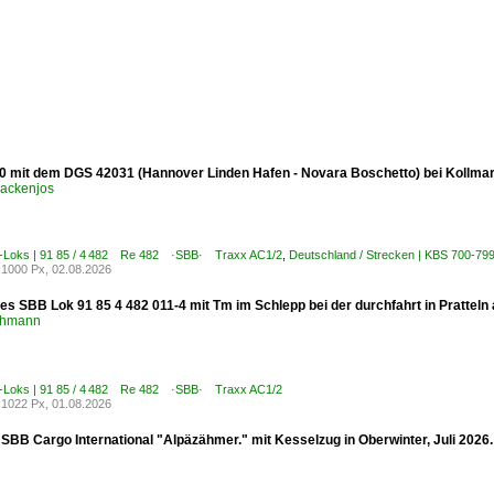
0 mit dem DGS 42031 (Hannover Linden Hafen - Novara Boschetto) bei Kollmar
ackenjos
E-Loks | 91 85 / 4 482 Re 482 ·SBB· Traxx AC1/2
,
Deutschland / Strecken | KBS 700-799
1000 Px, 02.08.2026
es SBB Lok 91 85 4 482 011-4 mit Tm im Schlepp bei der durchfahrt in Pratteln
chmann
E-Loks | 91 85 / 4 482 Re 482 ·SBB· Traxx AC1/2
1022 Px, 01.08.2026
 SBB Cargo International "Alpäzähmer." mit Kesselzug in Oberwinter, Juli 2026.