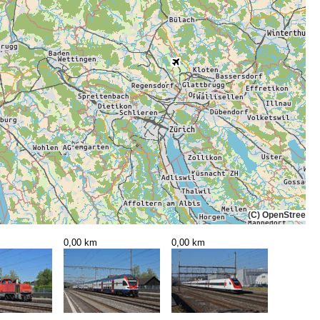
(C) OpenStreetMa
0,00 km
0,00 km