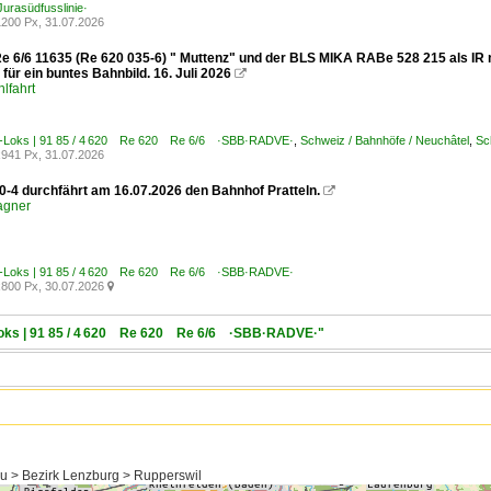
rasüdfusslinie·
200 Px, 31.07.2026
e 6/6 11635 (Re 620 035-6) " Muttenz" und der BLS MIKA RABe 528 215 als I
für ein buntes Bahnbild. 16. Juli 2026

lfahrt
E-Loks | 91 85 / 4 620 Re 620 Re 6/6 ·SBB·RADVE·
,
Schweiz / Bahnhöfe / Neuchâtel
,
Sc
941 Px, 31.07.2026
0-4 durchfährt am 16.07.2026 den Bahnhof Pratteln.

agner
E-Loks | 91 85 / 4 620 Re 620 Re 6/6 ·SBB·RADVE·
800 Px, 30.07.2026

-Loks | 91 85 / 4 620 Re 620 Re 6/6 ·SBB·RADVE·"
au > Bezirk Lenzburg > Rupperswil