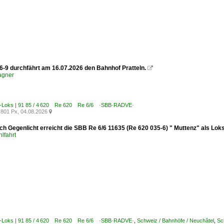
6-9 durchfährt am 16.07.2026 den Bahnhof Pratteln.

agner
E-Loks | 91 85 / 4 620 Re 620 Re 6/6 ·SBB·RADVE·
801 Px, 04.08.2026

ich Gegenlicht erreicht die SBB Re 6/6 11635 (Re 620 035-6) " Muttenz" als Lok
lfahrt
E-Loks | 91 85 / 4 620 Re 620 Re 6/6 ·SBB·RADVE·
,
Schweiz / Bahnhöfe / Neuchâtel
,
Sc