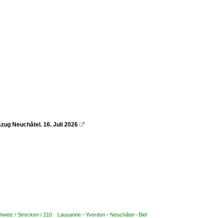
szug Neuchâtel. 16. Juli 2026

hweiz / Strecken / 210 Lausanne – Yverdon – Neuchâtel – Biel