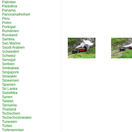
Pakistan
Palästina
Panama
Panoramafreiheit
Peru
Polen
Portugal
Rumänien
Russland
Sambia
San Marino
Saudi Arabien
Schweden
Schweiz
Senegal
Serbien
Simbabwe
Singapore
Slowakei
Slowenien
Spanien
Sri Lanka
Südafrika
Syrien
Taiwan
Tansania
Thailand
Tschechien
Tschechoslowakei
Tunesien
Türkei
Turkmenistan