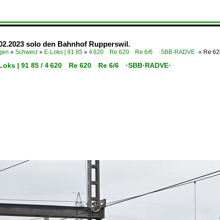
.02.2023 solo den Bahnhof Rupperswil.
ügen
»
Schweiz
»
E-Loks | 91 85
»
4 620 Re 620 Re 6/6 ·SBB·RADVE·
»
Re 62
-Loks | 91 85 / 4 620 Re 620 Re 6/6 ·SBB·RADVE·