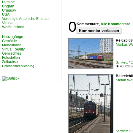
Ukraine
Ungarn
Uruguay
USA
Vereinigte Arabische Emirate
0
Vietnam
Kommentare,
Alle Kommentare
Weißrussland
Kommentar verfassen
Neuzugänge
Re 620 08
Gemälde
Markus W
Modellbahn
Virtual Reality
Gemischtes
Fotostellen
Zeitachse
Schweiz / 
Datenschutzerklärung
46
1200x

Bei reichl
Stefan Woh
Schweiz / 