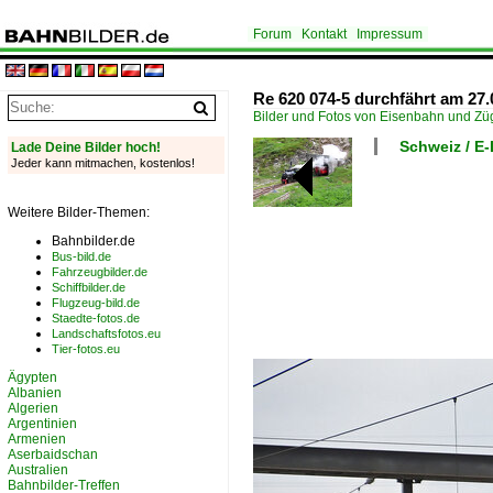
Forum
Kontakt
Impressum
Re 620 074-5 durchfährt am 27
Bilder und Fotos von Eisenbahn und Z
Schweiz / E
Lade Deine Bilder hoch!
Jeder kann mitmachen, kostenlos!
Weitere Bilder-Themen:
Bahnbilder.de
Bus-bild.de
Fahrzeugbilder.de
Schiffbilder.de
Flugzeug-bild.de
Staedte-fotos.de
Landschaftsfotos.eu
Tier-fotos.eu
Ägypten
Albanien
Algerien
Argentinien
Armenien
Aserbaidschan
Australien
Bahnbilder-Treffen