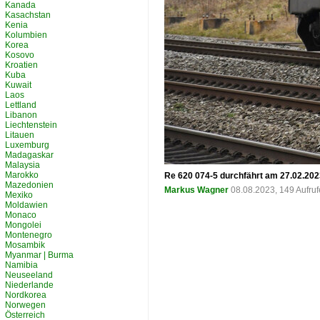
Kanada
Kasachstan
Kenia
Kolumbien
Korea
Kosovo
Kroatien
Kuba
Kuwait
Laos
Lettland
Libanon
Liechtenstein
Litauen
Luxemburg
Madagaskar
Malaysia
Marokko
Re 620 074-5 durchfährt am 27.02.202
Mazedonien
Markus Wagner
08.08.2023, 149 Aufru
Mexiko
Moldawien
Monaco
Mongolei
Montenegro
Mosambik
Myanmar | Burma
Namibia
Neuseeland
Niederlande
Nordkorea
Norwegen
Österreich