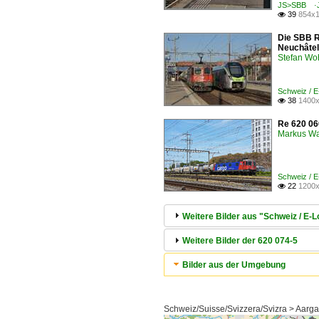
JS>SBB ·Ju
39
854x1

Die SBB R
Neuchâtel 
Stefan Woh
Schweiz / 
38
1400x

Re 620 06
Markus W
Schweiz / 
22
1200x

Weitere Bilder aus "Schweiz / E
Weitere Bilder der 620 074-5
Bilder aus der Umgebung
Schweiz/Suisse/Svizzera/Svizra > Aarg