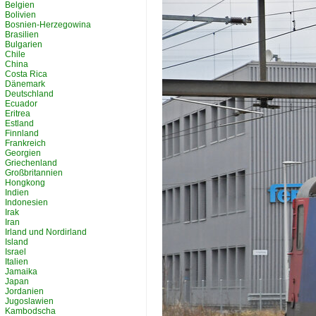
Belgien
Bolivien
Bosnien-Herzegowina
Brasilien
Bulgarien
Chile
China
Costa Rica
Dänemark
Deutschland
Ecuador
Eritrea
Estland
Finnland
Frankreich
Georgien
Griechenland
Großbritannien
Hongkong
Indien
Indonesien
Irak
Iran
Irland und Nordirland
Island
Israel
Italien
Jamaika
Japan
Jordanien
Jugoslawien
Kambodscha