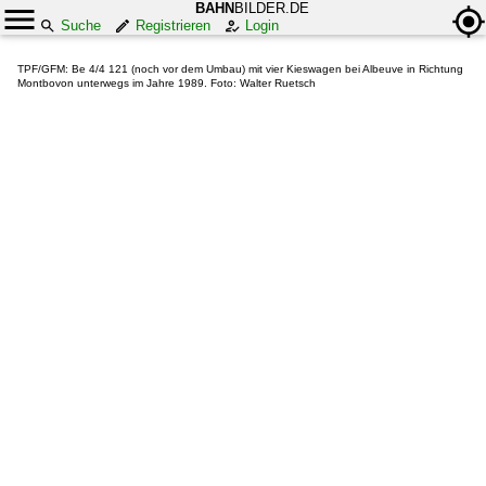
BAHN
BILDER.DE
Suche
Registrieren
Login
TPF/GFM: Be 4/4 121 (noch vor dem Umbau) mit vier Kieswagen bei Albeuve in Richtung
Montbovon unterwegs im Jahre 1989. Foto: Walter Ruetsch