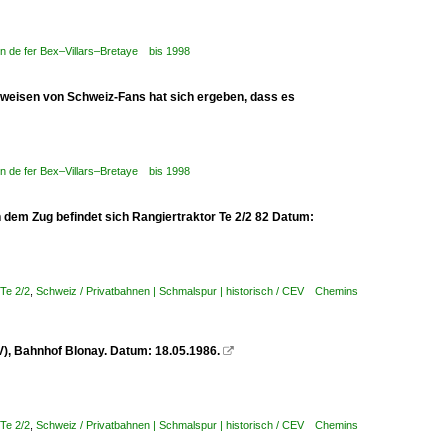
n de fer Bex–Villars–Bretaye bis 1998
nweisen von Schweiz-Fans hat sich ergeben, dass es
n de fer Bex–Villars–Bretaye bis 1998
dem Zug befindet sich Rangiertraktor Te 2/2 82 Datum:
Te 2/2
,
Schweiz / Privatbahnen | Schmalspur | historisch / CEV Chemins
V), Bahnhof Blonay. Datum: 18.05.1986.

Te 2/2
,
Schweiz / Privatbahnen | Schmalspur | historisch / CEV Chemins