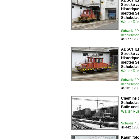
ABSCHIED
Strecke z
Historiqu
siebten S
Schokolade
Walter Ru
Schweiz / 
der Schmals
277
1200

ABSCHIED
Strecke z
Historiqu
siebten S
Schokolade
Walter Ru
Schweiz / 
der Schmals
301
1200

Chemins d
Schokolade
Bulle und
Walter Ru
Schweiz / E
442
1200

Kaum foto