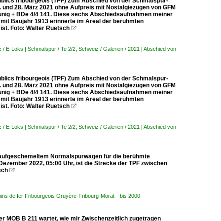
 fribourgeois (TPF) Zum Abschied von der Schmalspur-
. und 28. März 2021 ohne Aufpreis mit Nostalgiezügen von GFM
Brünig + BDe 4/4 141. Diese sechs Abschiedsaufnahmen meiner
1 mit Baujahr 1913 erinnerte im Areal der berühmten
ist. Foto: Walter Ruetsch

 / E-Loks | Schmalspur / Te 2/2
,
Schweiz / Galerien / 2021 | Abschied von
 fribourgeois (TPF) Zum Abschied von der Schmalspur-
. und 28. März 2021 ohne Aufpreis mit Nostalgiezügen von GFM
Brünig + BDe 4/4 141. Diese sechs Abschiedsaufnahmen meiner
1 mit Baujahr 1913 erinnerte im Areal der berühmten
ist. Foto: Walter Ruetsch

 / E-Loks | Schmalspur / Te 2/2
,
Schweiz / Galerien / 2021 | Abschied von
it aufgeschemeltem Normalspurwagen für die berühmte
 Dezember 2022, 05:00 Uhr, ist die Strecke der TPF zwischen
sch

ins de fer Fribourgeois Gruyère-Fribourg-Morat bis 2000
er MOB B 211 wartet, wie mir Zwischenzeitlich zugetragen