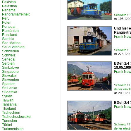
Pakistan
Palästina
Panama
Panoramafreiheit
Schweiz / E
Peru
198
1200

Polen
Portugal
Und hier 
Rumänien
Rangiertra
Russland
Frank Now
Sambia
San Marino
Saudi Arabien
Schweiz / E
Schweden
276
1200

Schweiz
Senegal
Serbien
BDeh 2/4 
Simbabwe
18.05.198
Singapore
Frank Now
Slowakei
Slowenien
Spanien
Schweiz / 
Sri Lanka
de fer éle
Südafrika
209
1200

Syrien
Taiwan
BDeh 2/4 
Tansania
Frank Now
Thailand
Tschechien
Tschechoslowakei
Tunesien
Schweiz / 
Türkei
de fer éle
Turkmenistan