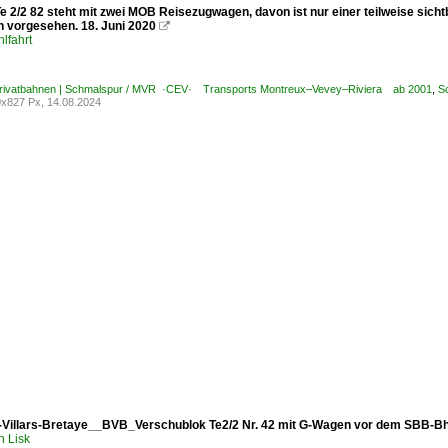
e 2/2 82 steht mit zwei MOB Reisezugwagen, davon ist nur einer teilweise sich
h vorgesehen. 18. Juni 2020

lfahrt
Privatbahnen | Schmalspur / MVR ·CEV· Transports Montreux–Vevey–Riviera ab 2001
,
S
x827 Px, 14.08.2024
illars-Bretaye__BVB_Verschublok Te2/2 Nr. 42 mit G-Wagen vor dem SBB-Bh
h Lisk