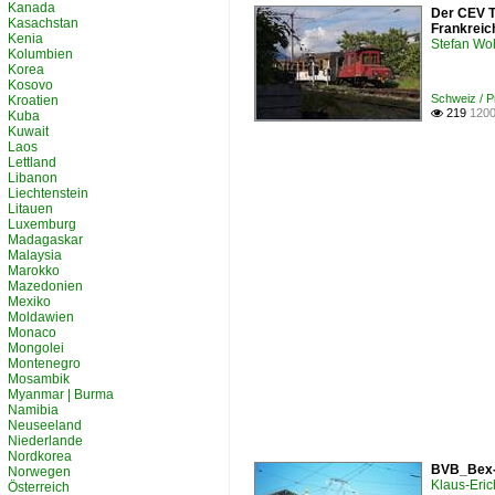
Kanada
Der CEV T
Kasachstan
Frankreic
Kenia
Stefan Woh
Kolumbien
Korea
Kosovo
Schweiz / 
Kroatien
219
1200

Kuba
Kuwait
Laos
Lettland
Libanon
Liechtenstein
Litauen
Luxemburg
Madagaskar
Malaysia
Marokko
Mazedonien
Mexiko
Moldawien
Monaco
Mongolei
Montenegro
Mosambik
Myanmar | Burma
Namibia
Neuseeland
Niederlande
Nordkorea
BVB_Bex-V
Norwegen
Klaus-Eric
Österreich