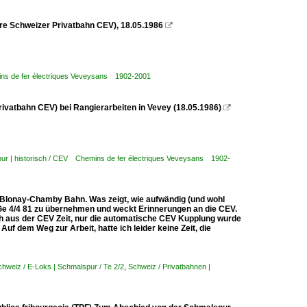
ere Schweizer Privatbahn CEV), 18.05.1986

mins de fer électriques Veveysans 1902-2001
rivatbahn CEV) bei Rangierarbeiten in Vevey (18.05.1986)

pur | historisch / CEV Chemins de fer électriques Veveysans 1902-
r Blonay-Chamby Bahn. Was zeigt, wie aufwändig (und wohl
ie Ge 4/4 81 zu übernehmen und weckt Erinnerungen an die CEV.
och aus der CEV Zeit, nur die automatische CEV Kupplung wurde
f dem Weg zur Arbeit, hatte ich leider keine Zeit, die
chweiz / E-Loks | Schmalspur / Te 2/2
,
Schweiz / Privatbahnen |