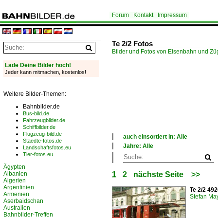
Forum
Kontakt
Impressum
Te 2/2 Fotos
Bilder und Fotos von Eisenbahn und Z
Lade Deine Bilder hoch!
Jeder kann mitmachen, kostenlos!
Weitere Bilder-Themen:
Bahnbilder.de
Bus-bild.de
Fahrzeugbilder.de
Schiffbilder.de
Flugzeug-bild.de
auch einsortiert in: Alle
Staedte-fotos.de
×
Jahre: Alle
Landschaftsfotos.eu
Alle Kategorien
×
Tier-fotos.eu
Schweiz
Alle Jahre
Ägypten
1970
Albanien
1
2
nächste Seite
>>
1980
Algerien
1990
Argentinien
Te 2/2 492
2000
Armenien
Stefan Ma
2010
Aserbaidschan
Australien
2020
Bahnbilder-Treffen