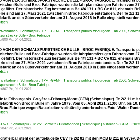
 VON DER SCHMALSPURSTRECKE BULLE - BROC FABRIQUE. Transports publics
wischen Bulle und Broc-Fabrique wurden die fahrplanmässigen Fahrten vom 27
e geführt. Der historische Zug bestand aus Be 4/4 131 + BC Ce 811, ehemals 
erie sind am 27. März 2021 zwischen in Broc Fabrique entstanden. Der Te 2/2 1
farik an den Güterverkehr der am 31. August 2018 in Bulle eingestellt worden 
etsch
Privatbahnen | Schmalspur / TPF ·GFM· Transports publics fribourgeois ab 2000
,
Schweiz
purstrecke Bulle - Broc Fabrique
x800 Px, 04.04.2021
 VON DER SCHMALSPURSTRECKE BULLE - BROC FABRIQUE. Transports publics
wischen Bulle und Broc-Fabrique wurden die fahrplanmässigen Fahrten vom 27
e geführt. Der historische Zug bestand aus Be 4/4 131 + BC Ce 811, ehemals 
erie sind am 27. März 2021 zwischen in Broc Fabrique entstanden. Der Te 2/2 1
farik an den Güterverkehr der am 31. August 2018 in Bulle eingestellt worden 
etsch
Privatbahnen | Schmalspur / TPF ·GFM· Transports publics fribourgeois ab 2000
,
Schweiz
purstrecke Bulle - Broc Fabrique
x867 Px, 04.04.2021
e fe Fribourgeois. Gruyères-Fribourg-Morat (GFM) (Schmalspur). Te 2/2 11 m
fabrik von Broc in Bulle im Jahre 1979. Vom 05. April 2021, 21:00 Uhr, bis 10.
 Broc-Fabrique wegen Bauarbeiten vollständig unterbrochen. Foto: Walter Ruet
etsch
-Loks | Schmalspur / Te 2/2
,
Schweiz / Privatbahnen | Schmalspur | historisch / GFM Chem
x847 Px, 20.03.2021
grafierbar steht der aufgebügelte CEV Te 2/2 82 mit den MOB B 211 in Vevey. D