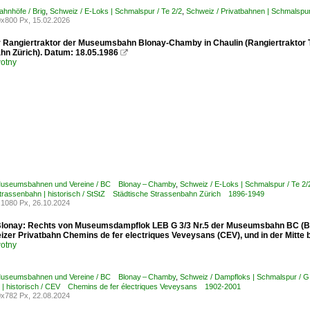
ahnhöfe / Brig
,
Schweiz / E-Loks | Schmalspur / Te 2/2
,
Schweiz / Privatbahnen | Schmalspur 
x800 Px, 15.02.2026
 Rangiertraktor der Museumsbahn Blonay-Chamby in Chaulin (Rangiertraktor Te
hn Zürich). Datum: 18.05.1986

otny
Museumsbahnen und Vereine / BC Blonay – Chamby
,
Schweiz / E-Loks | Schmalspur / Te 2/
trassenbahn | historisch / StStZ Städtische Strassenbahn Zürich 1896-1949
1080 Px, 26.10.2024
lonay: Rechts von Museumsdampflok LEB G 3/3 Nr.5 der Museumsbahn BC (Blon
izer Privatbahn Chemins de fer electriques Veveysans (CEV), und in der Mitte
otny
Museumsbahnen und Vereine / BC Blonay – Chamby
,
Schweiz / Dampfloks | Schmalspur / G
 | historisch / CEV Chemins de fer électriques Veveysans 1902-2001
x782 Px, 22.08.2024