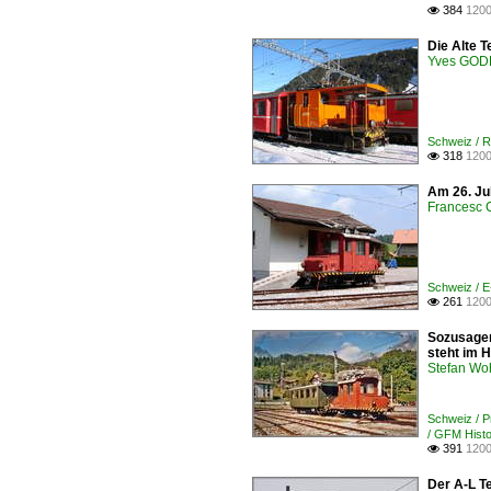
384
1200

Die Alte T
Yves GOD
Schweiz / R
318
1200

Am 26. Jul
Francesc
Schweiz / E
261
1200

Sozusagen
steht im 
Stefan Woh
Schweiz / 
/ GFM Histo
391
1200

Der A-L Te