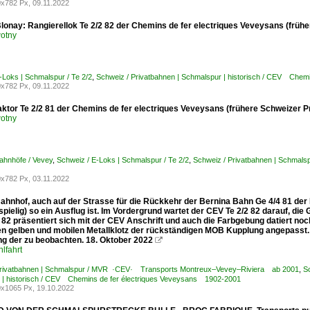
x782 Px, 09.11.2022
lonay: Rangierellok Te 2/2 82 der Chemins de fer electriques Veveysans (früh
otny
-Loks | Schmalspur / Te 2/2
,
Schweiz / Privatbahnen | Schmalspur | historisch / CEV Che
x782 Px, 09.11.2022
aktor Te 2/2 81 der Chemins de fer electriques Veveysans (frühere Schweizer P
otny
ahnhöfe / Vevey
,
Schweiz / E-Loks | Schmalspur / Te 2/2
,
Schweiz / Privatbahnen | Schmals
x782 Px, 03.11.2022
ahnhof, auch auf der Strasse für die Rückkehr der Bernina Bahn Ge 4/4 81 de
pielig) so ein Ausflug ist. Im Vordergrund wartet der CEV Te 2/2 82 darauf, d
2 82 präsentiert sich mit der CEV Anschrift und auch die Farbgebung datiert n
n gelben und mobilen Metallklotz der rückständigen MOB Kupplung angepasst. Au
ng der zu beobachten. 18. Oktober 2022

lfahrt
Privatbahnen | Schmalspur / MVR ·CEV· Transports Montreux–Vevey–Riviera ab 2001
,
S
 | historisch / CEV Chemins de fer électriques Veveysans 1902-2001
x1065 Px, 19.10.2022