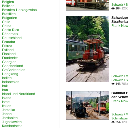
Belgien
Schweiz / B
Bolivien
164
1200

Bosnien-Herzegowina
Brasilien
Schweizer
Bulgarien
Straßenba
Chile
Frank Now
China
Costa Rica
Dänemark
Deutschland
Ecuador
Eritrea
Estland
Finnland
Frankreich
Georgien
Griechenland
Großbritannien
Hongkong
Schweiz / 
Indien
Schweiz / S
Indonesien
143
703x

Irak
Iran
Bahnhof B
Irland und Nordirland
der Schwe
Island
Frank Now
Israel
Italien
Jamaika
Japan
Schweiz / 
Jordanien
Schmalspur
Jugoslawien
254
1200

Kambodscha