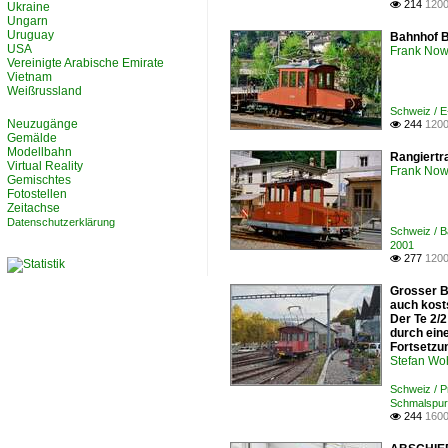
214
1200

Ukraine
Ungarn
Uruguay
Bahnhof B
USA
Frank Now
Vereinigte Arabische Emirate
Vietnam
Weißrussland
Schweiz / E
Neuzugänge
244
1200

Gemälde
Modellbahn
Rangiertr
Virtual Reality
Frank Now
Gemischtes
Fotostellen
Zeitachse
Datenschutzerklärung
Schweiz / B
2001
277
1200

Grosser B
auch kosts
Der Te 2/
durch eine
Fortsetzu
Stefan Woh
Schweiz / 
Schmalspur
244
1600
