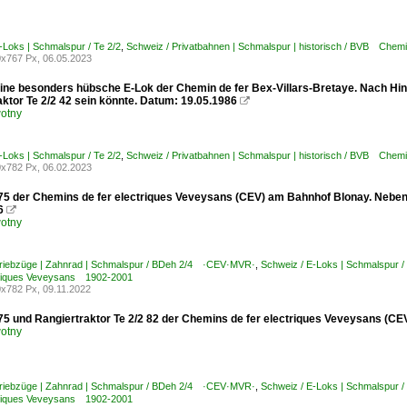
-Loks | Schmalspur / Te 2/2
,
Schweiz / Privatbahnen | Schmalspur | historisch / BVB Chemi
x767 Px, 06.05.2023
eine besonders hübsche E-Lok der Chemin de fer Bex-Villars-Bretaye. Nach Hi
ktor Te 2/2 42 sein könnte. Datum: 19.05.1986

otny
-Loks | Schmalspur / Te 2/2
,
Schweiz / Privatbahnen | Schmalspur | historisch / BVB Chemi
x782 Px, 06.02.2023
75 der Chemins de fer electriques Veveysans (CEV) am Bahnhof Blonay. Neben 
6

otny
Triebzüge | Zahnrad | Schmalspur / BDeh 2/4 ·CEV·MVR·
,
Schweiz / E-Loks | Schmalspur / 
ctriques Veveysans 1902-2001
x782 Px, 09.11.2022
75 und Rangiertraktor Te 2/2 82 der Chemins de fer electriques Veveysans (CE
otny
Triebzüge | Zahnrad | Schmalspur / BDeh 2/4 ·CEV·MVR·
,
Schweiz / E-Loks | Schmalspur / 
ctriques Veveysans 1902-2001