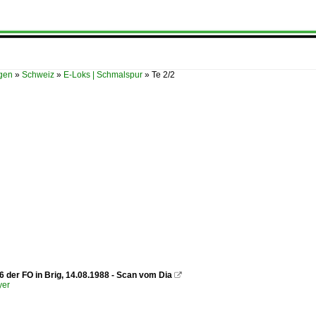
ügen
»
Schweiz
»
E-Loks | Schmalspur
»
Te 2/2
6 der FO in Brig, 14.08.1988 - Scan vom Dia

yer