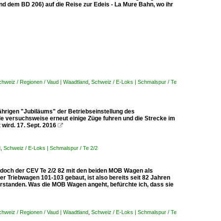
nd dem BD 206) auf die Reise zur Edeis - La Mure Bahn, wo ihr
chweiz / Regionen / Vaud | Waadtland
,
Schweiz / E-Loks | Schmalspur / Te
ährigen "Jubiläums" der Betriebseinstellung des
versuchsweise erneut einige Züge fuhren und die Strecke im
wird. 17. Sept. 2016

d
,
Schweiz / E-Loks | Schmalspur / Te 2/2
 doch der CEV Te 2/2 82 mit den beiden MOB Wagen als
r Triebwagen 101-103 gebaut, ist also bereits seit 82 Jahren
erstanden. Was die MOB Wagen angeht, befürchte ich, dass sie
chweiz / Regionen / Vaud | Waadtland
,
Schweiz / E-Loks | Schmalspur / Te