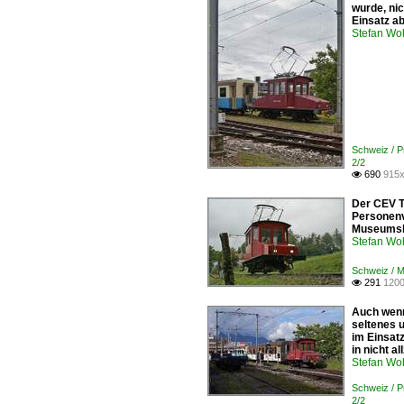
wurde, ni
Einsatz ab
Stefan Woh
Schweiz / 
2/2
690
915x

Der CEV T
Personenv
Museumsba
Stefan Woh
Schweiz / 
291
1200

Auch wenn
seltenes 
im Einsat
in nicht a
Stefan Woh
Schweiz / 
2/2