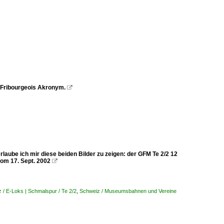
cs Fribourgeois Akronym.

aube ich mir diese beiden Bilder zu zeigen: der GFM Te 2/2 12
om 17. Sept. 2002

 / E-Loks | Schmalspur / Te 2/2
,
Schweiz / Museumsbahnen und Vereine