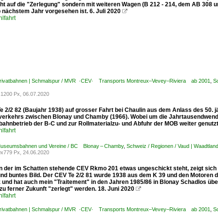
cht auf die "Zerlegung" sondern mit weiteren Wagen (B 212 - 214, dem AB 308 u
 nächstem Jahr vorgesehen ist. 6. Juli 2020

lfahrt
Privatbahnen | Schmalspur / MVR ·CEV· Transports Montreux–Vevey–Riviera ab 2001
,
S
1200 Px, 06.07.2020
e 2/2 82 (Baujahr 1938) auf grosser Fahrt bei Chaulin aus dem Anlass des 50. j
erkehrs zwischen Blonay und Chamby (1966). Wobei um die Jahrtausendwende 
hnbetrieb der B-C und zur Rollmaterialzu- und Abfuhr der MOB weiter genutzt 
lfahrt
Museumsbahnen und Vereine / BC Blonay – Chamby
,
Schweiz / Regionen / Vaud | Waadtlan
x779 Px, 24.06.2020
 der im Schatten stehende CEV Rkmo 201 etwas ungeschickt steht, zeigt sich
und buntes Bild. Der CEV Te 2/2 81 wurde 1938 aus dem K 39 und den Motoren de
z und hat auch mein "Traitement" in den Jahren 1985/86 in Blonay Schadlos üb
llzu ferner Zukunft "zerlegt" werden. 18. Juni 2020

lfahrt
Privatbahnen | Schmalspur / MVR ·CEV· Transports Montreux–Vevey–Riviera ab 2001
,
S