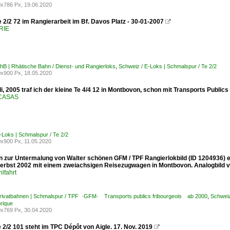
x786 Px, 19.06.2020
e 2/2 72 im Rangierarbeit im Bf. Davos Platz - 30-01-2007

RIE
hB | Rhätische Bahn / Dienst- und Rangierloks
,
Schweiz / E-Loks | Schmalspur / Te 2/2
x900 Px, 18.05.2020
i, 2005 traf ich der kleine Te 4/4 12 in Montbovon, schon mit Transports Publi
 CASAS
-Loks | Schmalspur / Te 2/2
x900 Px, 11.05.2020
 zur Untermalung von Walter schönen GFM / TPF Rangierlokbild (ID 1204936) erl
Herbst 2002 mit einem zweiachsigen Reisezugwagen in Montbovon. Analogbild v
lfahrt
Privatbahnen | Schmalspur / TPF ·GFM· Transports publics fribourgeois ab 2000
,
Schweiz
rique
x769 Px, 30.04.2020
 2/2 101 steht im TPC Dépôt von Aigle. 17. Nov. 2019
