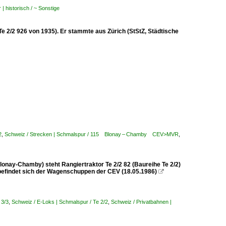
| historisch / ~ Sonstige
 2/2 926 von 1935). Er stammte aus Zürich (StStZ, Städtische
2
,
Schweiz / Strecken | Schmalspur / 115 Blonay – Chamby CEV>MVR
,
ay-Chamby) steht Rangiertraktor Te 2/2 82 (Baureihe Te 2/2)
 befindet sich der Wagenschuppen der CEV (18.05.1986)

 3/3
,
Schweiz / E-Loks | Schmalspur / Te 2/2
,
Schweiz / Privatbahnen |