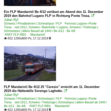
Ein FLP Mandarinli Be 4/12 verlässt am Abend des 11. Dezember
2019 den Bahnhof Lugano FLP in Richtung Ponte Tresa.

Julian Ryf
Schweiz / Privatbahnen | Schmalspur / FLP Ferrovia Lugano–Ponte
Tresa seit 1912
,
Schweiz / Bahnhöfe / Lugano
,
Schweiz / Triebzüge |
Schmalspur | ältere Bauart ab 1940 / Be 4/12 · Be 4/8
·FART·FLP·RBS· 'Mandarinli'
652 1200x800 Px, 17.12.2019


FLP Mandarinli Be 4/12 25 "Ceresio" erreicht am 11. Dezember
2019 die Haltestelle Sorengo Laghetto.

Julian Ryf
Schweiz / Privatbahnen | Schmalspur / FLP Ferrovia Lugano–Ponte
Tresa seit 1912
,
Schweiz / Triebzüge | Schmalspur | ältere Bauart ab 1940 /
Be 4/12 · Be 4/8 ·FART·FLP·RBS· 'Mandarinli'
622 1200x800 Px, 17.12.2019

