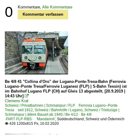
0
Kommentare,
Alle Kommentare
Kommentar verfassen
Be 4/8 41 "Collina d'Oro" der Lugano-Ponte-Tresa-Bahn (Ferrovia
Lugano–Ponte Tresa/Ferrovie Luganesi (FLP) | S-Bahn Tessin) ist
im Bahnhof Lugano FLP (CH) auf Gleis 13 abgestellt. [20.9.2019 |
14:43 Uhr]

Clemens Kral
Schweiz / Privatbahnen | Schmalspur / FLP Ferrovia Lugano–Ponte
Tresa seit 1912
,
Schweiz / Bahnhöfe / Lugano
,
Schweiz / Triebzüge |
Schmalspur | ältere Bauart ab 1940 / Be 4/12 · Be 4/8
·FART·FLP·RBS· 'Mandarinli'
,
Süddeutschland, Schweiz und Österreich
426 1200x815 Px, 10.02.2020
