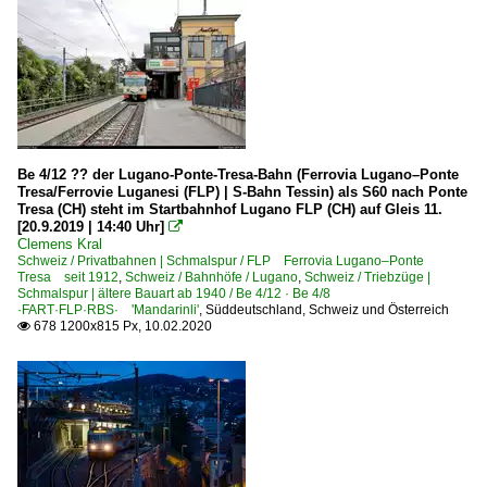
Be 4/12 ?? der Lugano-Ponte-Tresa-Bahn (Ferrovia Lugano–Ponte
Tresa/Ferrovie Luganesi (FLP) | S-Bahn Tessin) als S60 nach Ponte
Tresa (CH) steht im Startbahnhof Lugano FLP (CH) auf Gleis 11.
[20.9.2019 | 14:40 Uhr]

Clemens Kral
Schweiz / Privatbahnen | Schmalspur / FLP Ferrovia Lugano–Ponte
Tresa seit 1912
,
Schweiz / Bahnhöfe / Lugano
,
Schweiz / Triebzüge |
Schmalspur | ältere Bauart ab 1940 / Be 4/12 · Be 4/8
·FART·FLP·RBS· 'Mandarinli'
,
Süddeutschland, Schweiz und Österreich
678 1200x815 Px, 10.02.2020
