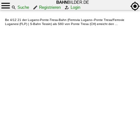
BAHN
BILDER.DE
Suche
Registrieren
Login
Be 4/12 21 der Lugano-Ponte-Tresa-Bahn (Ferrovia Lugano–Ponte Tresa/Ferrovie
Luganesi (FLP) | S-Bahn Tessin) als S60 von Ponte Tresa (CH) erreicht den ...