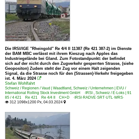
Die IRSI/IGE "Rheingold" Re 4/4 II 11387 (Re 421 387-2) im Dienste
der BAM MBC verlässt mit ihrem Kieszug nach Apples das
Industriegelände bei Gland. Zum Fotostandpunkt: der befindet
sich auf der nicht durch den Zugverkehr gesperrten Strasse, (siehe
Geopositon) Zudem steht der Zug vor einem Halt zeigenden
Signal, da die Strasse noch für den (Strassen)-Verkehr freigegeben
ist. 4. März 2024

Stefan Wohlfahrt
Schweiz / Regionen / Vaud | Waadtland
,
Schweiz / Unternehmen | EVU /
International Rolling Stock Investment GmbH ·IRSI·
,
Schweiz / E-Loks | 91
85 / 4 421 Re 421 Re 4/4 II CH+D ·IRSI·RADVE·SRT·UTL·WRS·
312 1098x1200 Px, 04.03.2024

