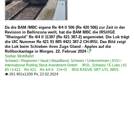
Da die BAM /MBC eigene Re 4/4 II 506 (Re 420 506) zur Zeit in der
Revision in Bellinzona weilt, hat die BAM MBC die IRSI/IGE
"Rheingold" Re 4/4 II 11387 (Re 421 387-2) angemietet. Die Lok trägt
die UIC Nummer Re 421 91 885 4421 387-2 CH-IRSI. Das Bild zeigt
die Lok beim Schieben ihres Zugs Gland - Apples auf die
Rollbockanlage in Morges. 22. Februar 2024

Stefan Wohlfahrt
Schweiz / Regionen / Vaud | Waadtland
,
Schweiz / Unternehmen | EVU /
International Rolling Stock Investment GmbH ·IRSI·
,
Schweiz / E-Loks | 91
85 / 4 421 Re 421 Re 4/4 II CH+D ·IRSI·RADVE·SRT·UTL·WRS·
261 901x1200 Px, 22.02.2024
