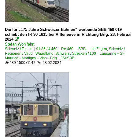
Die für „175 Jahre Schweizer Bahnen“ werbende SBB 460 019
schiebt den IR 90 1815 bei Villeneuve in Richtung Brig. 28. Februar
2024

Stefan Wohlfahrt
Schweiz / E-Loks | 91 85 / 4 460 Re 460 ·SBB· mit Zügen
,
Schweiz /
Regionen / Vaud | Waadtland
,
Schweiz / Strecken / 100 Lausanne – St-
Maurice – Martigny – Visp – Brig JS>SBB
489 1500x1142 Px, 28.02.2024
