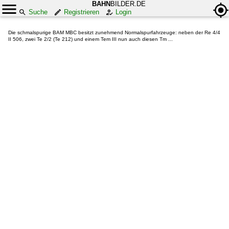
BAHN
BILDER.DE
Suche
Registrieren
Login
Die schmalspurige BAM MBC besitzt zunehmend Normalspurfahrzeuge: neben der Re 4/4
II 506, zwei Te 2/2 (Te 212) und einem Tem III nun auch diesen Tm ...