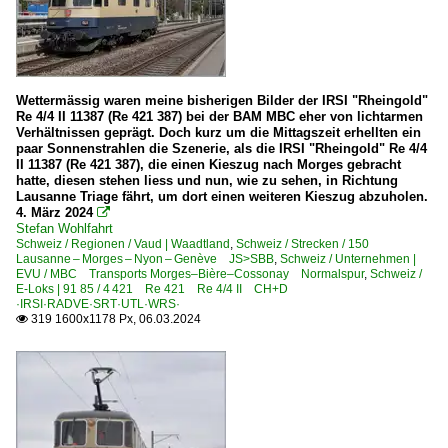
Wettermässig waren meine bisherigen Bilder der IRSI "Rheingold"
Re 4/4 II 11387 (Re 421 387) bei der BAM MBC eher von lichtarmen
Verhältnissen geprägt. Doch kurz um die Mittagszeit erhellten ein
paar Sonnenstrahlen die Szenerie, als die IRSI "Rheingold" Re 4/4
II 11387 (Re 421 387), die einen Kieszug nach Morges gebracht
hatte, diesen stehen liess und nun, wie zu sehen, in Richtung
Lausanne Triage fährt, um dort einen weiteren Kieszug abzuholen.
4. März 2024

Stefan Wohlfahrt
Schweiz / Regionen / Vaud | Waadtland
,
Schweiz / Strecken / 150
Lausanne – Morges – Nyon – Genève JS>SBB
,
Schweiz / Unternehmen |
EVU / MBC Transports Morges–Bière–Cossonay Normalspur
,
Schweiz /
E-Loks | 91 85 / 4 421 Re 421 Re 4/4 II CH+D
·IRSI·RADVE·SRT·UTL·WRS·
319 1600x1178 Px, 06.03.2024
