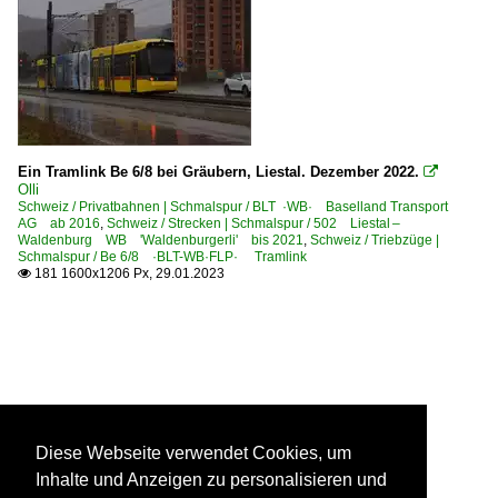
Ein Tramlink Be 6/8 bei Gräubern, Liestal. Dezember 2022.

Olli
Schweiz / Privatbahnen | Schmalspur / BLT ·WB· Baselland Transport
AG ab 2016
,
Schweiz / Strecken | Schmalspur / 502 Liestal –
Waldenburg WB 'Waldenburgerli' bis 2021
,
Schweiz / Triebzüge |
Schmalspur / Be 6/8 ·BLT-WB·FLP· Tramlink
181 1600x1206 Px, 29.01.2023

Diese Webseite verwendet Cookies, um
Inhalte und Anzeigen zu personalisieren und