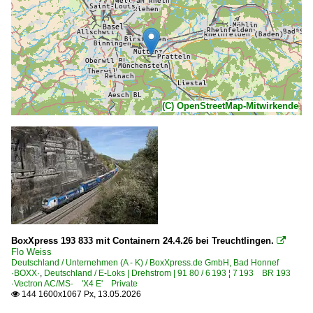
(C) OpenStreetMap-Mitwirkende
BoxXpress 193 833 mit Containern 24.4.26 bei Treuchtlingen.

Flo Weiss
Deutschland / Unternehmen (A - K) / BoxXpress.de GmbH, Bad Honnef
·BOXX·
,
Deutschland / E-Loks | Drehstrom | 91 80 / 6 193 ¦ 7 193 BR 193
·Vectron AC/MS· 'X4 E' Private
144 1600x1067 Px, 13.05.2026
