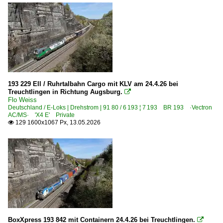
193 229 Ell / Ruhrtalbahn Cargo mit KLV am 24.4.26 bei
Treuchtlingen in Richtung Augsburg.

Flo Weiss
Deutschland / E-Loks | Drehstrom | 91 80 / 6 193 ¦ 7 193 BR 193 ·Vectron
AC/MS· 'X4 E' Private
129 1600x1067 Px, 13.05.2026

BoxXpress 193 842 mit Containern 24.4.26 bei Treuchtlingen.
