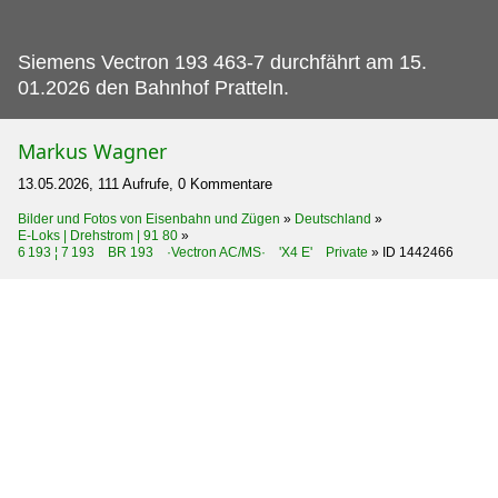
Siemens Vectron 193 463-7 durchfährt am 15.
01.2026 den Bahnhof Pratteln.
Markus Wagner
13.05.2026, 111 Aufrufe, 0 Kommentare
Bilder und Fotos von Eisenbahn und Zügen
»
Deutschland
»
E-Loks | Drehstrom | 91 80
»
6 193 ¦ 7 193 BR 193 ·Vectron AC/MS· 'X4 E' Private
»
ID 1442466