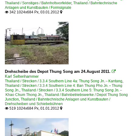
Thailand / Sonstiges / Bahnhofsvorfelder
,
Thailand / Bahntechnische
Anlagen und Kunstbauten / Formsignale
342 1024x684 Px, 03.01.2012


Drehscheibe des Depot Thung Song am 24.August 2011.

Karl Seltenhammer
Thailand / Strecken / 3.3.4 Southern Line 4a: Thung Song Jn. – Kantang
,
Thailand / Strecken / 3.3.4 Southern Line 4: Ban Thung Pho Jn. – Thung
Song Jn.
,
Thailand / Strecken / 3.3.4 Southern Line 5: Thung Song Jn. –
Khao Chum Thong Jn.
,
Thailand / Bahnbetriebswerke / Depot Thung Song
Junction
,
Thailand / Bahntechnische Anlagen und Kunstbauten /
Drehscheiben und Schiebebühnen
519 1024x684 Px, 01.01.2012

