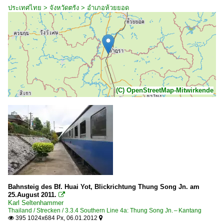
ประเทศไทย > จังหวัดตรัง > อำเภอห้วยยอด
(C) OpenStreetMap-Mitwirkende
Bahnsteig des Bf. Huai Yot, Blickrichtung Thung Song Jn. am
25.August 2011.

Karl Seltenhammer
Thailand / Strecken / 3.3.4 Southern Line 4a: Thung Song Jn. – Kantang
395 1024x684 Px, 06.01.2012

