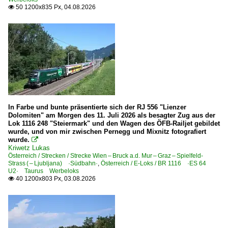
6 188 BR 188 ·Traxx MS3·
50 1200x835 Px, 04.08.2026

6 189 BR 189 ·ES 64 F4· Private
6 193 ¦ 7 193 BR 193 ·Vectron AC/MS· 'X4 E' Private
6 193 BR 193 ·Vectron AC/MS·
E-Loks | konventionell
1142 BR 1142 ex ÖBB
6 103 BR 103.1
In Farbe und bunte präsentierte sich der RJ 556 "Lienzer
Dolomiten" am Morgen des 11. Juli 2026 als besagter Zug aus der
6 139 BR 139 E 40.11
Lok 1116 248 "Steiermark" und den Wagen des ÖFB-Railjet gebildet
wurde, und von mir zwischen Pernegg und Mixnitz fotografiert
wurde.

Elektrotriebzüge | 93 8x | ICE - IC
Kriwetz Lukas
Österreich / Strecken / Strecke Wien – Bruck a.d. Mur – Graz – Spielfeld-
ICE 4 BR 412 · x 412 · x 812
Strass ( – Ljubljana) ·Südbahn·
,
Österreich / E-Loks / BR 1116 ·ES 64
U2· Taurus Werbeloks
40 1200x803 Px, 03.08.2026

Elektrotriebzüge | 94 80
1 430 BR 430 ·Flirt 3 (sechsteilig)·
Personenwagen