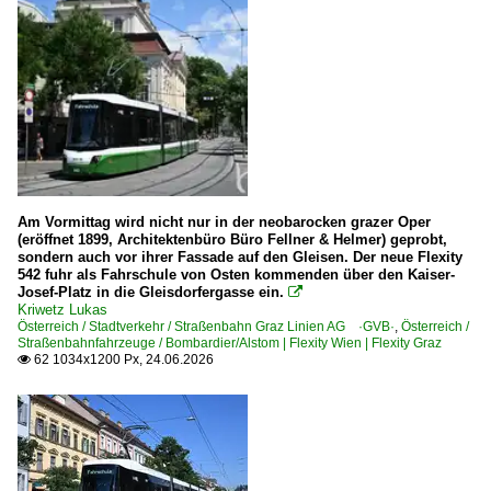
BR 1041
BR 1041 Private
BR 1042
BR 1044
BR 1063
BR 1110
BR 1116 ·ES 64 U2· Taurus
Am Vormittag wird nicht nur in der neobarocken grazer Oper
(eröffnet 1899, Architektenbüro Büro Fellner & Helmer) geprobt,
BR 1116 ·ES 64 U2· Taurus railjet
sondern auch vor ihrer Fassade auf den Gleisen. Der neue Flexity
BR 1116 ·ES 64 U2· Taurus Werbeloks
542 fuhr als Fahrschule von Osten kommenden über den Kaiser-
Josef-Platz in die Gleisdorfergasse ein.

BR 1141 Private
Kriwetz Lukas
Österreich / Stadtverkehr / Straßenbahn Graz Linien AG ·GVB·
,
Österreich /
BR 1142
Straßenbahnfahrzeuge / Bombardier/Alstom | Flexity Wien | Flexity Graz
62 1034x1200 Px, 24.06.2026

BR 1142 Private
BR 1144
BR 1187 ·Traxx AC3 LM·
BR 1216 · E 190 ·ES 64 U4· Taurus