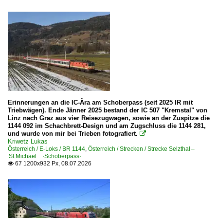
BR 2044 ·EMD GT22HW-2·
BR 2062 ·EMD G26·
BR 2132 ·C-14·
Dieseltriebzüge
BR 7022
BR 7121
Erinnerungen an die IC-Ära am Schoberpass (seit 2025 IR mit
BR 7122
Triebwägen). Ende Jänner 2025 bestand der IC 507 "Kremstal" von
Linz nach Graz aus vier Reisezugwagen, sowie an der Zuspitze die
1144 092 im Schachbrett-Design und am Zugschluss die 1144 281,
Elektrotriebzüge
und wurde von mir bei Trieben fotografiert.

Kriwetz Lukas
BR 6112.0
Österreich / E-Loks / BR 1144
,
Österreich / Strecken / Strecke Selzthal –
St.Michael ·Schoberpass·
BR 6112.1
67 1200x932 Px, 08.07.2026

Güterverkehr
Autotransportzüge
Kessel- und Silozüge