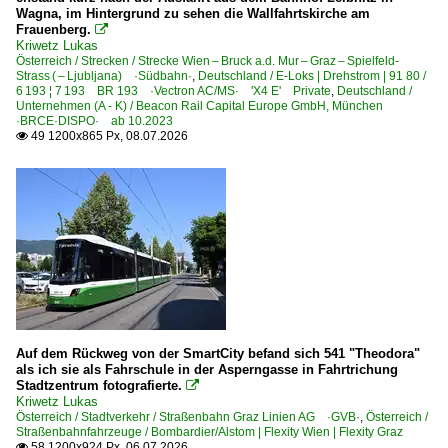
Wagna, im Hintergrund zu sehen die Wallfahrtskirche am
Unternehmen
Frauenberg.

Kriwetz Lukas
HŽ PUTNIČKI PRIJEVOZ d.o.o. ·HZPP·
Österreich / Strecken / Strecke Wien – Bruck a.d. Mur – Graz – Spielfeld-
Strass ( – Ljubljana) ·Südbahn·
,
Deutschland / E-Loks | Drehstrom | 91 80 /
Kombinovani Prevoz D.O.O. Beograd ·KP·
6 193 ¦ 7 193 BR 193 ·Vectron AC/MS· 'X4 E' Private
,
Deutschland /
Unternehmen (A - K) / Beacon Rail Capital Europe GmbH, München
TŽV Gredelj d.o.o. ·TZVZG·
·BRCE·DISPO· ab 10.2023
49 1200x865 Px, 08.07.2026

Niederlande
Unternehmen
ERS Railways B.V., Rotterdam ·ERSR·
Norwegen
E-Loks
Auf dem Rückweg von der SmartCity befand sich 541 "Theodora"
als ich sie als Fahrschule in der Asperngasse in Fahrtrichung
Serie El 19 · CE 119 ·Traxx AC2·
Stadtzentrum fotografierte.

Kriwetz Lukas
Österreich / Stadtverkehr / Straßenbahn Graz Linien AG ·GVB·
,
Österreich /
Österreich
Straßenbahnfahrzeuge / Bombardier/Alstom | Flexity Wien | Flexity Graz
58 1200x924 Px, 06.07.2026
