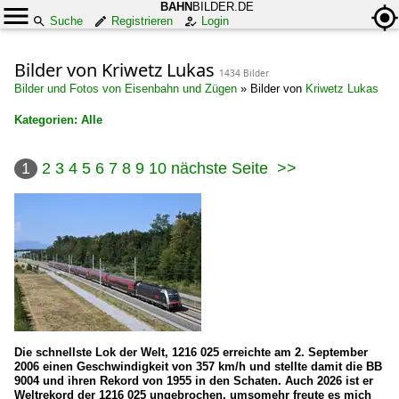
BAHN
BILDER.DE
Suche
Registrieren
Login
Bilder von Kriwetz Lukas
1434 Bilder
Bilder und Fotos von Eisenbahn und Zügen
»
Bilder von
Kriwetz Lukas
Kategorien: Alle
×
1
2
3
4
5
6
7
8
9
10
nächste Seite
>>
Alle Kategorien
Deutschland
Bahndienstfahrzeuge
~ Sonstige
Dieselloks | 92 80
1 218 BR 218
Die schnellste Lok der Welt, 1216 025 erreichte am 2. September
2006 einen Geschwindigkeit von 357 km/h und stellte damit die BB
1 218 BR 218 Lokportraits
9004 und ihren Rekord von 1955 in den Schaten. Auch 2026 ist er
Weltrekord der 1216 025 ungebrochen, umsomehr freute es mich
1 218 BR 218 Private