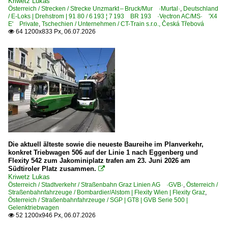
Kriwetz Lukas
Österreich / Strecken / Strecke Unzmarkt – Bruck/Mur ·Murtal·
,
Deutschland
BR 2067
/ E-Loks | Drehstrom | 91 80 / 6 193 ¦ 7 193 BR 193 ·Vectron AC/MS· 'X4
E' Private
,
Tschechien / Unternehmen / CT-Train s.r.o., Česká Třebová
BR 2068 ·JW B'B'-17· 'Flüsterlok'
64 1200x833 Px, 06.07.2026

BR 2070 ·G 800 BB· Hector
BR 2111 · 2020 · StLB D4-6 ·D 110 BB·
BR 2143
BR 2151 · StLB D3 ·D 75 BB·
BR 2170 · DH 1700 ·G 1700-2 BB·
Dieselloks | Schmalspur
BR 2095 · SLB Vs 71–74
Die aktuell älteste sowie die neueste Baureihe im Planverkehr,
konkret Triebwagen 506 auf der Linie 1 nach Eggenberg und
Duro Dakovic ·JW 600· ex JZ 740
Flexity 542 zum Jakominiplatz trafen am 23. Juni 2026 am
Südtiroler Platz zusammen.

Faur L45H
Kriwetz Lukas
Österreich / Stadtverkehr / Straßenbahn Graz Linien AG ·GVB·
,
Österreich /
Straßenbahnfahrzeuge / Bombardier/Alstom | Flexity Wien | Flexity Graz
,
Dieseltriebzüge
Österreich / Straßenbahnfahrzeuge / SGP | GT8 | GVB Serie 500 |
Gelenktriebwagen
BR 0643 ·Talent·
52 1200x946 Px, 06.07.2026

BR 5010 · VT 10 Uerdinger 2-motorig