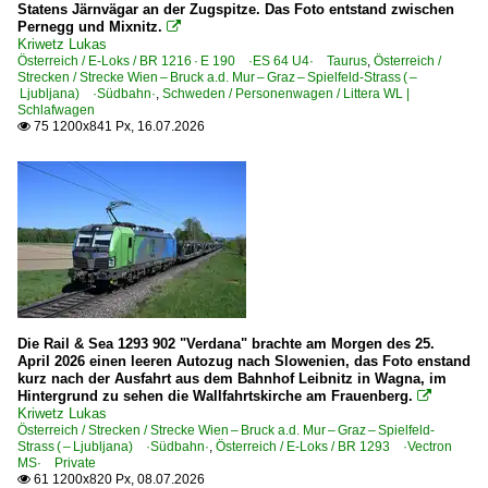
AnsaldoBreda | Sirietto
Statens Järnvägar an der Zugspitze. Das Foto entstand zwischen
Pernegg und Mixnitz.

diverse | Serie 1500 | Ventotto, Peter-Witt-Wagen
Kriwetz Lukas
Österreich / E-Loks / BR 1216 · E 190 ·ES 64 U4· Taurus
,
Österreich /
GAI | Jumbotram | Serie 4900 | 4900 bis 4999
Strecken / Strecke Wien – Bruck a.d. Mur – Graz – Spielfeld-Strass ( –
Ljubljana) ·Südbahn·
,
Schweden / Personenwagen / Littera WL |
OMS | SPF series 101-107
Schlafwagen
75 1200x841 Px, 16.07.2026

Strecken
11 Torino Porta Nuova – Milano Centrale SFS
43 Brenner/Brennero – Verona ·Brennerbahn·
Unternehmen
DB Cargo Italia S.r.l. ·NC· ex DB Schenker
Nuovo Trasporto Viaggiatori ·NTV·
Die Rail & Sea 1293 902 "Verdana" brachte am Morgen des 25.
April 2026 einen leeren Autozug nach Slowenien, das Foto enstand
Rail Traction Company S.p.A., Bolzano ·RTC·
kurz nach der Ausfahrt aus dem Bahnhof Leibnitz in Wagna, im
Hintergrund zu sehen die Wallfahrtskirche am Frauenberg.

Kriwetz Lukas
Kroatien
Österreich / Strecken / Strecke Wien – Bruck a.d. Mur – Graz – Spielfeld-
Strass ( – Ljubljana) ·Südbahn·
,
Österreich / E-Loks / BR 1293 ·Vectron
MS· Private
Dieselloks
61 1200x820 Px, 08.07.2026
