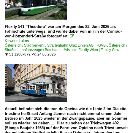
BR 1216 · E 190 ·ES 64 U4· Taurus railjet
BR 1216 · E 190 ·ES 64 U4· Taurus Werbeloks
BR 1216.9 ·ES 64 U4· Private
Flexity 541 "Theodora" war am Morgen des 23. Juni 2026 als
BR 1293 ·Vectron MS·
Fahrschule unterwegs, und wurde dabei von mir in der Conrad-
von-Hötzendorf-Straße fotografiert.

BR 1293 ·Vectron MS· Private
Kriwetz Lukas
Österreich / Stadtverkehr / Straßenbahn Graz Linien AG ·GVB·
,
Österreich /
BR 1822 'Brennerlok'
Straßenbahnfahrzeuge / Bombardier/Alstom | Flexity Wien | Flexity Graz
51 1200x879 Px, 24.06.2026

E-Loks | Altbau
BR 1020
BR 1245
E-Loks | ohne BR-Nummer | Private
StLB E 41
Aktuell befindet sich die tran de Opcina wie die Linie 2 im Dialetto
triestino heißt seit Anfang Jänner nach nicht einmal einem Jahr
E-Loks | Schmalspur
Betrieb im Jahr 2025 wieder in der Zwangspause, aber im Sommer
soll es wieder los gehen..... Hier zu sehen der Triebwagen 402
BR 1099 · NÖLB E · NÖVOG E
(Stanga Baujahr 1935) auf der Fahrt von Opicina nach Triest unweit
der voläufigen Endhaltestelle Piazza Dalmazia , fotografiert am