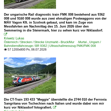
BR 153 · SB 23 alt · SB 29
BR 180
Der ungarische Rail diagnostic train FMK 008 bestehend aus 9362
008 und 9160 008 wurde aus zwei ehmaligen Postwaggons von der
Dieselloks
MÁV Vagon Kft. in Szolnok gebaut, und kam im Zuge von
Messfahrten am Nachmittag des 15. Juni 2026 über den
BR 218 GKB
Semmering in die Steiermark, hier zu sehen kurz vor Niklasdorf.

BR 1504 Cargo Serv, ex DR V 100
Kriwetz Lukas
Österreich / Strecken / Strecke Unzmarkt – Bruck/Mur ·Murtal·
,
Ungarn /
BR 2011 · DH 1100 ex DB V 100
Bahndienstfahrzeuge / BR 9362 | Ultraschallmesszug PMK/FMK 008
57 1200x800 Px, 06.07.2026
BR 2015 · DH 1500

BR 2016 ·ER20· Hercules
BR 2016.9 ·ER20· Private
BR 2021 ·G 1700-2 BB· GKB
BR 2043
BR 2048 ex DB V 100
BR 2050
Die CT-Train 193 433 "Meggie" überstellte die 2744 010 der Ferrovia
BR 2060 ·JW DH 200 B28·
Sangritana von Tschechien nach Italien und wurde dabei von mir
kurz vor Niklasdorf fotografiert.

BR 2062 ·JW DH 400 B32·