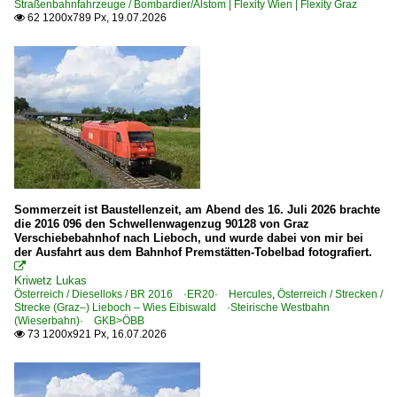
Straßenbahnfahrzeuge / Bombardier/Alstom | Flexity Wien | Flexity Graz
62 1200x789 Px, 19.07.2026

Bahnhöfe
Milano (Mailand)
E-Loks
2 043 EU43 ·Adtrans 112E·
E.401 'locomotiva monocabina'
E.402A 001-045
E.402B 101-180
Sommerzeit ist Baustellenzeit, am Abend des 16. Juli 2026 brachte
die 2016 096 den Schwellenwagenzug 90128 von Graz
E.404 · E.414 Frecciabianca
Verschiebebahnhof nach Lieboch, und wurde dabei von mir bei
der Ausfahrt aus dem Bahnhof Premstätten-Tobelbad fotografiert.
E.444R 'Tartaruga', 'Schildkröte'

E.464 'locomotiva monocabina'
Kriwetz Lukas
Österreich / Dieselloks / BR 2016 ·ER20· Hercules
,
Österreich / Strecken /
E.652
Strecke (Graz–) Lieboch – Wies Eibiswald ·Steirische Westbahn
(Wieserbahn)· GKB>ÖBB
E.655 'Caimano' Doppellok
73 1200x921 Px, 16.07.2026

E.656 'Caimano' Doppellok