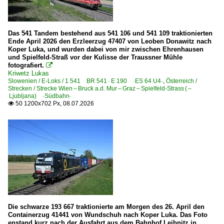
Straßenbahn
Das 541 Tandem bestehend aus 541 106 und 541 109 traktionierten
Zagrebački električni tramvaj (Tram Zagreb) ·ZET·
Ende April 2026 den Erzleerzug 47407 von Leoben Donawitz nach
Koper Luka, und wurden dabei von mir zwischen Ehrenhausen
Straßenbahnfahrzeuge
und Spielfeld-Straß vor der Kulisse der Traussner Mühle
fotografiert.

CroTram | TMK 2200 | Niederflur-Gelenktriebzug
Kriwetz Lukas
Slowenien / E-Loks / 1 541 BR 541 · E 190 ·ES 64 U4·
,
Österreich /
CroTram | TMK 2300 | Niederflur-Gelenktriebzug
Strecken / Strecke Wien – Bruck a.d. Mur – Graz – Spielfeld-Strass ( –
Ljubljana) ·Südbahn·
Duro Daković | TMK 201 | TMK-1Z | Großraumtriebwagen
50 1200x702 Px, 08.07.2026

Tatra | KT4YU | TMK 301 | Gelenktriebzug
Tatra | T4YU | Großraumtriebwagen
Straßenbahnfahrzeuge | historisch
ZET | M-24 | Eigenbau
Strecken
Die schwarze 193 667 traktionierte am Morgen des 26. April den
M102 Zagreb – Dugo Selo
Containerzug 41441 von Wundschuh nach Koper Luka. Das Foto
enstand kurz nach der Ausfahrt aus dem Bahnhof Leibnitz in