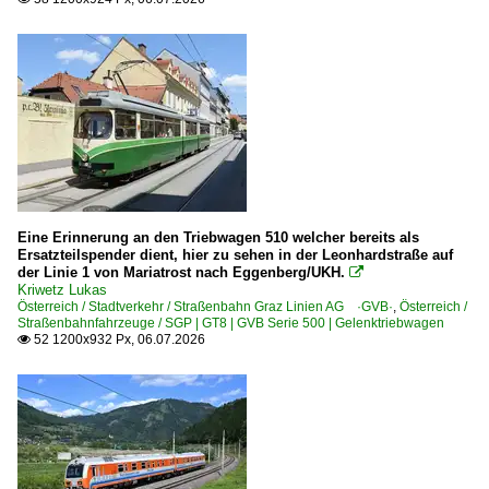
Bahndienstfahrzeuge
X 556.0 FUMA ZB Fahrleitungsumbaumaschine
X 626 Kl BM 100 Bahn-Motorwagen, 'Postkasterl'
X 691 MMT, Multi Modul Train Vegetationskontrollzug 'T
X 710 P&T CatenaryCrafter 15.4 E³ Instandhaltungsmasc
Hilfszüge
Schienenkräne (sonstige)
Eine Erinnerung an den Triebwagen 510 welcher bereits als
Ersatzteilspender dient, hier zu sehen in der Leonhardstraße auf
Bahnhöfe
der Linie 1 von Mariatrost nach Eggenberg/UKH.

Kriwetz Lukas
Österreich / Stadtverkehr / Straßenbahn Graz Linien AG ·GVB·
,
Österreich /
Wien Südbahnhof
Straßenbahnfahrzeuge / SGP | GT8 | GVB Serie 500 | Gelenktriebwagen
52 1200x932 Px, 06.07.2026
~ Sonstige

Dampfloks
BR 33 · BBÖ 113
BR 52.0-77 ex DR