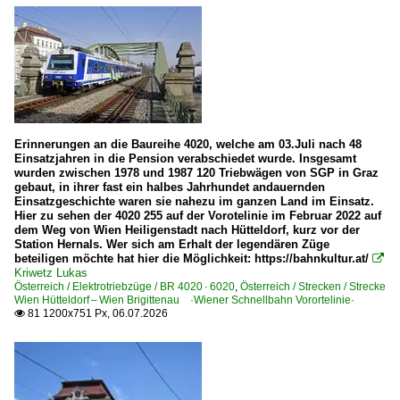
BR 5022 ·Desiro·
BR 5047 BVT 'Popscherl'
BR 5047 BVT Private
BR 5062 ·GTW 2/6·
BR 5063 ·GTW 2/8·
Erinnerungen an die Baureihe 4020, welche am 03.Juli nach 48
BR 5070 · VT 70
Einsatzjahren in die Pension verabschiedet wurde. Insgesamt
wurden zwischen 1978 und 1987 120 Triebwägen von SGP in Graz
BR 5081 · 6581 · 8081 ’Gummihund’, ’Fittipaldi’
gebaut, in ihrer fast ein halbes Jahrhundet andauernden
Einsatzgeschichte waren sie nahezu im ganzen Land im Einsatz.
BR 5145 · 5045 ’Blauer Blitz’
Hier zu sehen der 4020 255 auf der Vorotelinie im Februar 2022 auf
dem Weg von Wien Heiligenstadt nach Hütteldorf, kurz vor der
BR 5147
Station Hernals. Wer sich am Erhalt der legendären Züge
beteiligen möchte hat hier die Möglichkeit: https://bahnkultur.at/

Kriwetz Lukas
E-Loks
Österreich / Elektrotriebzüge / BR 4020 · 6020
,
Österreich / Strecken / Strecke
Wien Hütteldorf – Wien Brigittenau ·Wiener Schnellbahn Vorortelinie·
BR 1010
81 1200x751 Px, 06.07.2026

BR 1014
BR 1016 ·ES 64 U2· Taurus
BR 1016 ·ES 64 U2· Taurus Werbeloks