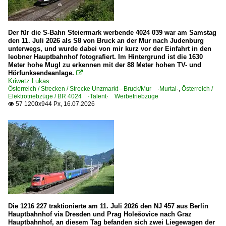
Güterverkehr
Cerealienzüge
Der für die S-Bahn Steiermark werbende 4024 039 war am Samstag
den 11. Juli 2026 als S8 von Bruck an der Mur nach Judenburg
Regio- und Fernverkehr
unterwegs, und wurde dabei von mir kurz vor der Einfahrt in den
leobner Hauptbahnhof fotografiert. Im Hintergrund ist die 1630
IC InterCity-Züge
Meter hohe Mugl zu erkennen mit der 88 Meter hohen TV- und
Hörfunksendeanlage.

Kriwetz Lukas
Schmalspurbahnen
Österreich / Strecken / Strecke Unzmarkt – Bruck/Mur ·Murtal·
,
Österreich /
Elektrotriebzüge / BR 4024 ·Talent· Werbetriebzüge
Ferrovia Genova-Casella ·FGC·
57 1200x944 Px, 16.07.2026

Stadtverkehr
Genua Principe - Granarolo (Zahnradbahn)
Milano Tram (Mailand) ·ATM·
Padua Translohr-Tram
Trenovia di Opicina (Straßenbahn Triest-Opicina)
Die 1216 227 traktionierte am 11. Juli 2026 den NJ 457 aus Berlin
Straßenbahnfahrzeuge
Hauptbahnhof via Dresden und Prag Holešovice nach Graz
Hauptbahnhof, an diesem Tag befanden sich zwei Liegewagen der