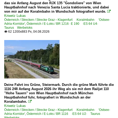
das sie Anfang August den RJX 135 "Gondoliere" von Wien
1 223 BR 223 · BR 253 · DE 2000 ·ER20·
Hauptbahnhof nach Venezia Santa Lucia traktionierte, und dabei
von mir auf der Koralmbahn in Wundschuh fotografiert wurde.

Kriwetz Lukas
Dieselloks | bis 100 km/h | 98 80
Österreich / Strecken / Strecke Graz – Klagenfurt ·Koralmbahn· 'Ostsee-
Adria-Korridor'
,
Österreich / E-Loks / BR 1216 · E 190 ·ES 64 U4·
Taurus Werbeloks
3 290 BR 290 DB V 90
62 1200x883 Px, 04.08.2026

E-Loks | Drehstrom | 91 80
6 101 BR 101
6 101 BR 101 Werbeloks
6 182 BR 182 ·ES 64 U2·
6 182 BR 182 ·ES 64 U2· Private
6 183 BR 183 ·ES 64 U4·
Deine Fahrt ins Grüne, Steiermark. Durch die grüne Mark führte die
6 185 BR 185 ·Traxx AC1/2·
1116 248 Anfang August 2026 ihr Weg als sie mit dem Railjet 110
"Hohe Tauern" von Wien Hauptbahnhof nach München
6 185 BR 185 ·Traxx AC1/2· Private
Hauptbahnhof fuhr, fotografiert in Wundschuh an der
Koralambahn.

6 186 BR 186 ·Traxx MS2e·
Kriwetz Lukas
Österreich / Strecken / Strecke Graz – Klagenfurt ·Koralmbahn· 'Ostsee-
6 187 BR 187 ·Traxx AC3· Private
Adria-Korridor'
,
Österreich / E-Loks / BR 1116 ·ES 64 U2· Taurus
Werbeloks