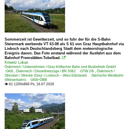
Elektrotriebzüge
ALe 642
ETR 104 ·Coradia Stream Pop·
ETR 170 ·Flirt MS 6-tlg·
ETR 521 ·Rock·
Sommerzeit ist Gewitterzeit, und so fuhr der für die S-Bahn
Steiermark werbende VT 63.08 als S 61 von Graz Hauptbahnhof via
Lieboch nach Deutschlandsberg Stadt dem meteorologische
Elektrotriebzüge | HGV
Ereignis davon. Das Foto enstand während der Ausfahrt aus dem
Bahnhof Premstätten-Tobelbad.

ETR 400 ·Frecciarossa 1000·
Kriwetz Lukas
Österreich / Unternehmen / Graz-Köflacher Bahn und Busbetrieb GmbH
ETR 460 ·Pendolino·
·GKB·
,
Österreich / Dieseltriebzüge / BR 5062 ·GTW 2/6·
,
Österreich /
Strecken / Strecke (Graz–) Lieboch – Wies Eibiswald ·Steirische Westbahn
ETR 485 ·Pendolino MS·
(Wieserbahn)· GKB>ÖBB
ETR 500 ·Frecciarossa· 'Roter Pfeil'
61 1200x866 Px, 16.07.2026

ETR 575 AGV '.italo'
ETR 600 Pendolino, Frecciargento
ETR 610 Pendolino, Frecciargento
ETR 675 ·Pendolino EVO· '.italo'