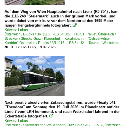
Captrain Deutschland GmbH ·CTD· ab 01.2010
Auf dem Weg von Wien Hauptbahnhof nach Lienz (RJ 754) , kam
die 1116 248 "Steiermark" auch in der grünen Mark vorbei, und
Unternehmen (L - Z)
wurde dabei von mir kurz vor dem Nordportal des 1695 Meter
langen Hengsbergtunnels fotografiert.

Lokomotion Gesellschaft für Schienentraktion mbH ·LM·
Kriwetz Lukas
METRANS Rail (Deutschland) GmbH, Leipzig ·MTRD·
Österreich / E-Loks / BR 1116 ·ES 64 U2· Taurus railjet
,
Österreich /
Strecken / Strecke Graz – Klagenfurt ·Koralmbahn· 'Ostsee-Adria-
mgw Service GmbH u. Co.KG, Kassel
Korridor'
,
Österreich / E-Loks / BR 1116 ·ES 64 U2· Taurus Werbeloks
101 1200x917 Px, 19.07.2026

RailAdventure GmbH, München ·RADVE·
Railpool GmbH, München ·Rpool·
RTB Cargo - Rurtalbahn Cargo GmbH, Düren ·RTBC·
Transpetrol GmbH
TX Logistik AG, Troisdorf ·TXL·
Unternehmen | historisch
Nach positiv absolvierten Zulassungsfahren, wurde Flexity 541
"Theodora" am Sonntag den 19. Juli 2026 im Planeinsatz auf der
Bayerische Oberlandbahn - Meridian bis 06.2020
Linie 7 vom LKH kommend, und nach Wetzelsdorf fahrend in der
Eckertstraße fotografiert.

Kriwetz Lukas
Italien
Österreich / Stadtverkehr / Straßenbahn Graz Linien AG ·GVB·
,
Österreich /