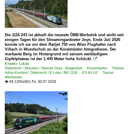
InterRegio-Wagen alle Umbauten 256, 259-269, 287-288,
Schnellzugwagen m-Wagen UIC-X 53-55, 58, 60, 63
Personenwagen | Doppelstockwagen | Mittelwagen
Die 1116 243 ist aktuell die neueste ÖBB-Werbelok und wirbt seit
Doppelstock-Mittelwagen 4.Generation 753, 756, 758, 780
einigen Tagen für den Streaminganbieter Joyn. Ende Juli 2026
konnte ich sie vor dem Railjet 750 von Wien Flughafen nach
Villach in Wundschuh an der Koralmbahn fotografieren. Der
Stadtbahnen und U-Bahnen
markante Berg im Hintergrund mit seinem weitläufigem
Gipfelplateau ist der 1.445 Meter hohe Schöckl.

U-Bahn Berlin - Berliner Verkehrsbetriebe ·BVG·
Kriwetz Lukas
Österreich / Strecken / Strecke Graz – Klagenfurt ·Koralmbahn· 'Ostsee-
Adria-Korridor'
,
Österreich / E-Loks / BR 1116 ·ES 64 U2· Taurus
Straßenbahn
Werbeloks
49 1200x901 Px, 30.07.2026

Straßenbahn Berlin ·DVN, BVB, BVG·
Straßenbahn Duisburg ·DVG·
Unternehmen (A - K)
Beacon Rail Capital Europe GmbH, München ·BRCE·DIS
BoxXpress.de GmbH, Bad Honnef ·BOXX·