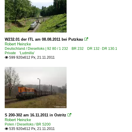
BR 775 · T 678.0 'Pomeranč'
Dieseltriebzüge
7 830 BR 830 · M 262.0 'Dvaasedesátka'
BR M 274.0 'Modrý Síp (Blauer Pfeil)'
W232.01 der ITL am 08.08.2011 bei Putzkau

Robert Heinzke
E-Loks | Gleichstrom
Deutschland / Dieselloks | 92 80 / 1 232 BR 232 DR 132 · DR 130.1
Private 'Ludmilla'
599 920x612 Px, 21.11.2011

7 131 BR 131 Doppellok
E-Loks | Mehrsystem
6 350 BR 350 · ES 499.0 'Gorilla'
Museen und Ausstellungen
ZSR Museum Bratislava Vychod
S 200-302 am 16.11.2011 in Ostritz

Unternehmen
Robert Heinzke
Polen / Dieselloks / BR S200
MDC Zeleznice Slovenskej Republiky ·ZSR·
535 920x612 Px, 21.11.2011
