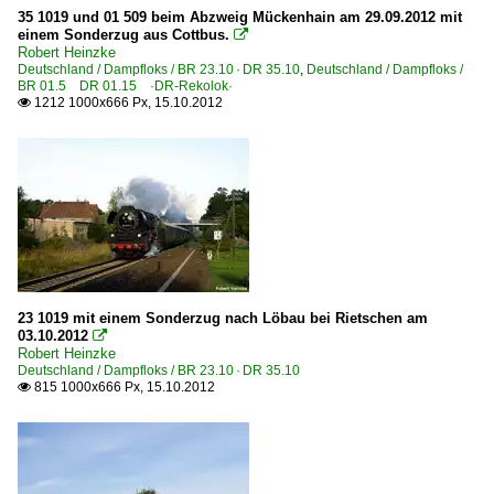
1 203 BR 203 DR 110 Umbau DR V 100.1 Private
35 1019 und 01 509 beim Abzweig Mückenhain am 29.09.2012 mit
einem Sonderzug aus Cottbus.

1 204 BR 204 · DR 110 DR V 100
Robert Heinzke
Deutschland / Dampfloks / BR 23.10 · DR 35.10
,
Deutschland / Dampfloks /
1 212 BR 212 DB V 100.20
BR 01.5 DR 01.15 ·DR-Rekolok·
1212 1000x666 Px, 15.10.2012

1 218 BR 218
1 219 BR 219 DR 119 'U-Boot'
1 220 BR 220 DB V 200.0
1 223 BR 223 · BR 253 · DE 2000 ·ER20·
1 227 BR 227 ·NoHAB AA16· 'V 170'
1 228 BR 228 · DR 118 DR V 180
1 232 BR 232 DR 132 · DR 130.1 'Ludmilla'
23 1019 mit einem Sonderzug nach Löbau bei Rietschen am
03.10.2012

1 232 BR 232 DR 132 · DR 130.1 Lokportraits 'Ludmill
Robert Heinzke
Deutschland / Dampfloks / BR 23.10 · DR 35.10
1 232 BR 232 DR 132 · DR 130.1 Private 'Ludmilla'
815 1000x666 Px, 15.10.2012

1 233 BR 233 Umbau DB 232 'Ludmilla'
1 234 BR 234 DR 132
1 242 BR 242 · DR 142