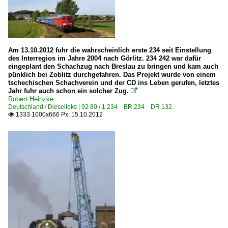
1 250 BR 250 ·DE-AC33C· 'Tiger'
1 264 BR 264 ·Maxima 40 CC·
1 266 BR 266 ·JT42CWR(M/-T1)· Class 66
1 275 BR 275 ·G 1206·
Am 13.10.2012 fuhr die wahrscheinlich erste 234 seit Einstellung
des Interregios im Jahre 2004 nach Görlitz. 234 242 war dafür
1 285 BR 285 ·Traxx DE·
eingeplant den Schachzug nach Breslau zu bringen und kam auch
pünklich bei Zoblitz durchgefahren. Das Projekt wurde von einem
1 293 BR 293 DR V 100
tschechischen Schachverein und der CD ins Leben gerufen, letztes
Jahr fuhr auch schon ein solcher Zug.

Robert Heinzke
Dieselloks | bis 100 km/h | 98 80
Deutschland / Dieselloks | 92 80 / 1 234 BR 234 DR 132
1333 1000x666 Px, 15.10.2012

3 107 DR 107 DR V 75 ex CKD T435.0, T458.1
3 294 BR 294.5 remotorisiert ·MaK V 90·
3 345 · 3 346 BR 345 · BR 346 DR 105 · DR 106 DR V 60
BR 3 312 (LKM V 22 B, DR 102.0, DB 312) nichts einstellen
Dieselloks | Kleinloks
3 309 BR 309.5 LKM V 10 B