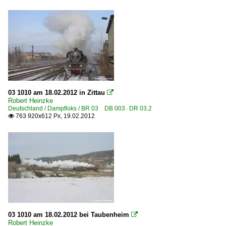
VT 515-U · BR 686 Umbau ETA 150
Dieseltriebzüge | Schmalspur
137 322-325 ·Waggonfabrik Busch·
E-Loks | Altbau
E 18 BR 118 · DR 218
03 1010 am 18.02.2012 in Zittau

Robert Heinzke
E 44 BR 144 · DR 244
Deutschland / Dampfloks / BR 03 DB 003 · DR 03.2
763 920x612 Px, 19.02.2012
E 77 BR 177 bay. EG3 · preuß. EG 701–25

E 94 BR 194 · DR 254
E-Loks | Drehstrom | 91 80
6 101 BR 101 Werbeloks
6 145 BR 145 ·Traxx AC·
6 152 BR 152 ·ES 64 F·
03 1010 am 18.02.2012 bei Taubenheim

6 182 BR 182 ·ES 64 U2·
Robert Heinzke