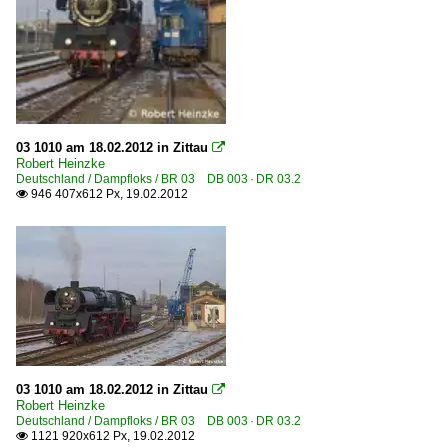
Dieselloks | Schmalspur
DR 199 030, 031 ex ÖBB 2091
Faur L30C
Dieseltriebzüge | 95 80
0 612 BR 612 ·RegioSwinger· 'Wackeldackel'
03 1010 am 18.02.2012 in Zittau

Robert Heinzke
0 626 BR 626 · 926 ·NE 81·
Deutschland / Dampfloks / BR 03 DB 003 · DR 03.2
946 407x612 Px, 19.02.2012

0 642 BR 642 ·Desiro·
0 642 BR 642 ·Desiro· Private
0 644 BR 644 ·Talent·
Dieseltriebzüge | bis 1970 und Altbautriebzüge
DB VT 08 · BR 608
DB VT 98 · BR 796/996 · BR 798/998 Uerdinger Schienenb
03 1010 am 18.02.2012 in Zittau

DR VT 2.09 · DR 171 · DR 172 · BR 771 · BR 772 'Ferkeltaxe
Robert Heinzke
Deutschland / Dampfloks / BR 03 DB 003 · DR 03.2
DRG SVT 137 · DR 183 · DR VT 04.1 Schnelltriebwagen
1121 920x612 Px, 19.02.2012
