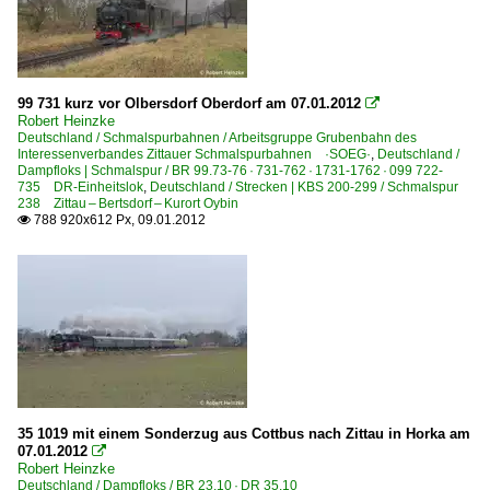
Hochwaldbahn Verkehrsgesellschaft mbH, Hermeskeil ·
Großbritannien
99 731 kurz vor Olbersdorf Oberdorf am 07.01.2012

Robert Heinzke
Dampfloks
Deutschland / Schmalspurbahnen / Arbeitsgruppe Grubenbahn des
Interessenverbandes Zittauer Schmalspurbahnen ·SOEG·
,
Deutschland /
GWR 1600 PannierTank Class
Dampfloks | Schmalspur / BR 99.73-76 · 731-762 · 1731-1762 · 099 722-
735 DR-Einheitslok
,
Deutschland / Strecken | KBS 200-299 / Schmalspur
238 Zittau – Bertsdorf – Kurort Oybin
Niederlande
788 920x612 Px, 09.01.2012

Elektrotriebzüge
Mat'36 'Diesels'
Österreich
Dampfloks
35 1019 mit einem Sonderzug aus Cottbus nach Zittau in Horka am
BR 16 · kkStB 310
07.01.2012

Robert Heinzke
Deutschland / Dampfloks / BR 23.10 · DR 35.10