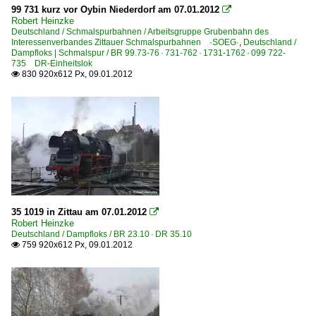
Güterverkehr (Gbf, Rbf, Ubf)
99 731 kurz vor Oybin Niederdorf am 07.01.2012

Robert Heinzke
Deutschland / Schmalspurbahnen / Arbeitsgruppe Grubenbahn des
Rbf Großkorbetha
Interessenverbandes Zittauer Schmalspurbahnen ·SOEG·
,
Deutschland /
Dampfloks | Schmalspur / BR 99.73-76 · 731-762 · 1731-1762 · 099 722-
735 DR-Einheitslok
Schmalspurbahnen
830 920x612 Px, 09.01.2012

Arbeitsgruppe Grubenbahn des Interessenverbandes Zi
BVO Bahn GmbH - Fichtelbergbahn, Cranzahl ·BVO·SDG
Döllnitzbahn ·DBG· 'Wilder Robert'
Strecken | KBS 200-299
227 (Pirna–Dürrröhrsdorf⨯) Arnsdorf – Kamenz
248 (Bautzen⨯–) Neukirch – Oberrottendorf ⨯ Neustadt –
35 1019 in Zittau am 07.01.2012

Robert Heinzke
248 (Pirna–) Dürrröhrsdorf – Neustadt (–Bad Schandau)
Deutschland / Dampfloks / BR 23.10 · DR 35.10
759 920x612 Px, 09.01.2012

Schmalspur 238 Bertsdorf – Kurort Jonsdorf
Schmalspur 238 Zittau – Bertsdorf – Kurort Oybin
Unternehmen | historisch