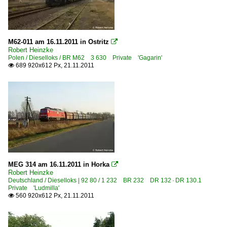
Slowakei
Bahnbetriebswerke
M62-011 am 16.11.2011 in Ostritz

Robert Heinzke
Depot Bratislava
Polen / Dieselloks / BR M62 3 630 Private 'Gagarin'
689 920x612 Px, 21.11.2011

Bahnhöfe
Bratislava (sonstige)
Dampfloks
BR 464.0 'Usatá Ohrig'
BR 475.1 'Slechtična'
BR 477.0 'Papousek'
MEG 314 am 16.11.2011 in Horka

Robert Heinzke
BR 486.0 'Anton'
Deutschland / Dieselloks | 92 80 / 1 232 BR 232 DR 132 · DR 130.1
Private 'Ludmilla'
BR 556.0 'Stokr'
560 920x612 Px, 21.11.2011

Dieselloks