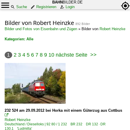
BAHN
BILDER.DE
Suche
Registrieren
Login
Bilder von Robert Heinzke
892 Bilder
Bilder und Fotos von Eisenbahn und Zügen
»
Bilder von
Robert Heinzke
Kategorien: Alle
×
1
2
3
4
5
6
7
8
9
10
nächste Seite
>>
Alle Kategorien
Deutschland
Dampfloks
BR 01 DB 001 · DR 01.20 ·DRG-Einheitslok·
BR 01.5 DR 01.15 ·DR-Rekolok·
BR 03 DB 003 · DR 03.2
232 524 am 29.09.2012 bei Horka mit einem Güterzug aus Cottbus
BR 18.2 · 02 0201 ·DR-Reko-Schnellfahrlok·

Robert Heinzke
BR 23 DB 023 ·DB-Neubau·
Deutschland / Dieselloks | 92 80 / 1 232 BR 232 DR 132 · DR
130.1 'Ludmilla'