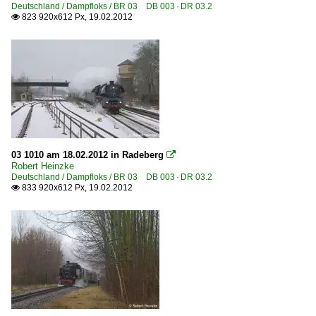
Deutschland / Dampfloks / BR 03 DB 003 · DR 03.2
6 185 BR 185 ·Traxx AC1/2·
823 920x612 Px, 19.02.2012

6 185 BR 185 ·Traxx AC1/2· Private
6 186 BR 186 ·Traxx MS2e·
6 189 BR 189 ·ES 64 F4·
6 189 BR 189 ·ES 64 F4· Private
E-Loks | konventionell
6 109 BR 109 DR 211 DR E 11
03 1010 am 18.02.2012 in Radeberg

Robert Heinzke
6 110 BR 110.1 E 10 'Kasten'
Deutschland / Dampfloks / BR 03 DB 003 · DR 03.2
833 920x612 Px, 19.02.2012

6 110 BR 110.3 E 10 'Bügelfalte'
6 115 BR 115 DB Fernverkehr
6 142 BR 142 DR 242 E 42
6 143 BR 143 DR 243
6 143 BR 143 DR 243 Lokportraits
6 180 BR 180 DR 230 ·Skoda 80E·