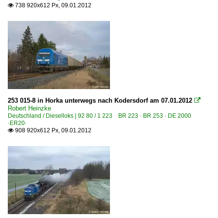
E-Loks
738 920x612 Px, 09.01.2012

BR 1116 ·ES 64 U2· Taurus Werbeloks
BR 1216 · E 190 ·ES 64 U4· Taurus Werbeloks
Galerien
EM-Werbeloks
Polen
253 015-8 in Horka unterwegs nach Kodersdorf am 07.01.2012

Robert Heinzke
Deutschland / Dieselloks | 92 80 / 1 223 BR 223 · BR 253 · DE 2000
Dieselloks
·ER20·
908 920x612 Px, 09.01.2012

BR 311D 3 640
BR M62 3 630 Private 'Gagarin'
BR M62M 3 630 remotorisiert 'Gagarin'
BR S200
BR SM42 6Da 8 620
BR ST43 · 060DA