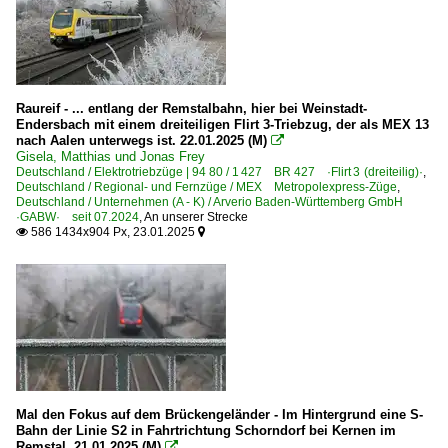
Raureif - ... entlang der Remstalbahn, hier bei Weinstadt-
Endersbach mit einem dreiteiligen Flirt 3-Triebzug, der als MEX 13
nach Aalen unterwegs ist. 22.01.2025 (M)

Gisela, Matthias und Jonas Frey
Deutschland / Elektrotriebzüge | 94 80 / 1 427 BR 427 ·Flirt 3 (dreiteilig)·
,
Deutschland / Regional- und Fernzüge / MEX Metropolexpress-Züge
,
Deutschland / Unternehmen (A - K) / Arverio Baden-Württemberg GmbH
·GABW· seit 07.2024
,
An unserer Strecke
586 1434x904 Px, 23.01.2025


Mal den Fokus auf dem Brückengeländer - Im Hintergrund eine S-
Bahn der Linie S2 in Fahrtrichtung Schorndorf bei Kernen im
Remstal. 21.01.2025 (M)
