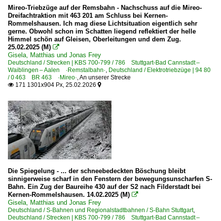
Mireo-Triebzüge auf der Remsbahn - Nachschuss auf die Mireo-
Dreifachtraktion mit 463 201 am Schluss bei Kernen-
Rommelshausen. Ich mag diese Lichtsituation eigentlich sehr
gerne. Obwohl schon im Schatten liegend reflektiert der helle
Himmel schön auf Gleisen, Oberleitungen und dem Zug.
25.02.2025 (M)

Gisela, Matthias und Jonas Frey
Deutschland / Strecken | KBS 700-799 / 786 Stuttgart-Bad Cannstadt –
Waiblingen – Aalen ·Remstalbahn·
,
Deutschland / Elektrotriebzüge | 94 80
/ 0 463 BR 463 ·Mireo·
,
An unserer Strecke
171 1301x904 Px, 25.02.2026


Die Spiegelung - ... der schneebedeckten Böschung bleibt
sinnigerweise scharf in den Fenstern der bewegungsunscharfen S-
Bahn. Ein Zug der Baureihe 430 auf der S2 nach Filderstadt bei
Kernen-Rommelshausen. 14.02.2025 (M)

Gisela, Matthias und Jonas Frey
Deutschland / S-Bahnen und Regionalstadtbahnen / S-Bahn Stuttgart
,
Deutschland / Strecken | KBS 700-799 / 786 Stuttgart-Bad Cannstadt –