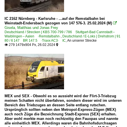
IC 2162 Nürnberg - Karlsruhe - ...auf der Remstalbahn bei
Weinstadt-Endersbach gezogen von 147 576-3. 25.02.2024 (M)

Gisela, Matthias und Jonas Frey
Deutschland / Strecken | KBS 700-799 / 786 Stuttgart-Bad Cannstadt –
Waiblingen – Aalen ·Remstalbahn·
,
Deutschland / E-Loks | Drehstrom | 91
80 / 6 147 BR 147.5 ·Traxx AC3· IC
,
An unserer Strecke
279 1479x904 Px, 26.02.2024


MEX und SEX - Obwohl es so aussieht wird der Flirt-3-Triebzug
meinen Schatten nicht überfahren, sondern dieser wird im unteren
Bereich des Triebzuges an dessen Seite entlang rutschen.
Ursprünglich sollten neben den Metropol-Express-Zügen (MEX)
auch noch Züge die Bezeichnung Stadt-Express (SEX) erhalten.
Aber wohl merkte man noch rechtzeitig den Fauxpas und nannte
alle einheitlich MEX. Allerdings waren die Bahnhofsdurchsagen