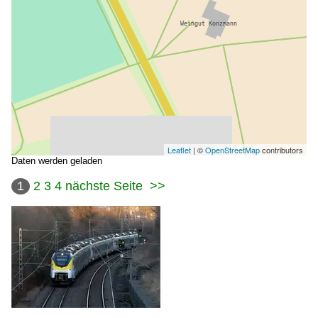
Leaflet
| ©
OpenStreetMap
contributors
Daten werden geladen
1
2
3
4
nächste Seite
>>