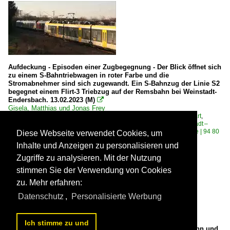
Aufdeckung - Episoden einer Zugbegegnung - Der Blick öffnet sich
zu einem S-Bahntriebwagen in roter Farbe und die
Stromabnehmer sind sich zugewandt. Ein S-Bahnzug der Linie S2
begegnet einem Flirt-3 Triebzug auf der Remsbahn bei Weinstadt-
Endersbach. 13.02.2023 (M)

Gisela, Matthias und Jonas Frey
Deutschland / S-Bahnen und Regionalstadtbahnen / S-Bahn Stuttgart
,
Deutschland / Strecken | KBS 700-799 / 786 Stuttgart-Bad Cannstadt –
Waiblingen – Aalen ·Remstalbahn·
,
Deutschland / Elektrotriebzüge | 94 80
Diese Webseite verwendet Cookies, um
/ 1 427 BR 427 ·Flirt 3 (dreiteilig)·
,
An unserer Strecke
Inhalte und Anzeigen zu personalisieren und
474 1600x800 Px, 19.02.2023


Zugriffe zu analysieren. Mit der Nutzung
stimmen Sie der Verwendung von Cookies
zu. Mehr erfahren:
Datenschutz
,
Personalisierte Werbung
Ich stimme zu und
Verschmelzung - Episoden einer Zugbegegnung - Die S-Bahn und