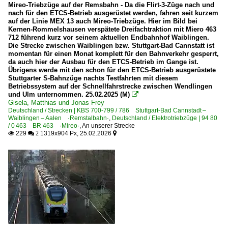
Mireo-Triebzüge auf der Remsbahn - Da die Flirt-3-Züge nach und
nach für den ETCS-Betrieb ausgerüstet werden, fahren seit kurzem
auf der Linie MEX 13 auch Mireo-Triebzüge. Hier im Bild bei
Kernen-Rommelshausen verspätete Dreifachtraktion mit Miero 463
712 führend kurz vor seinem aktuellen Endbahnhof Waiblingen.
Die Strecke zwischen Waiblingen bzw. Stuttgart-Bad Cannstatt ist
momentan für einen Monat komplett für den Bahnverkehr gesperrt,
da auch hier der Ausbau für den ETCS-Betrieb im Gange ist.
Übrigens werde mit den schon für den ETCS-Betrieb ausgerüstete
Stuttgarter S-Bahnzüge nachts Testfahrten mit diesem
Betriebssystem auf der Schnellfahrstrecke zwischen Wendlingen
und Ulm unternommen. 25.02.2025 (M)

Gisela, Matthias und Jonas Frey
Deutschland / Strecken | KBS 700-799 / 786 Stuttgart-Bad Cannstadt –
Waiblingen – Aalen ·Remstalbahn·
,
Deutschland / Elektrotriebzüge | 94 80
/ 0 463 BR 463 ·Mireo·
,
An unserer Strecke
229
1319x904 Px, 25.02.2026

 2
