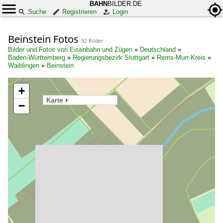
BAHN
BILDER.DE
Suche
Registrieren
Login
Beinstein Fotos
92 Bilder
Bilder und Fotos von Eisenbahn und Zügen
»
Deutschland
»
Baden-Württemberg
»
Regierungsbezirk Stuttgart
»
Rems-Murr-Kreis
»
Waiblingen
»
Beinstein
+
Karte
−