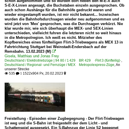
schon aufgenommen und so wurden dort neben den M-E-X auch
S-E-X-Linien angesagt, die Buchstaben einzeln ausgesprochen. Ob
auch schon Aushänge für die Bahnhöfe gedruckt waren und
wieder eingestampft wurden, ist mir nicht bekannt... Inzwischen
wurden die Bahnhofsdurchsagen wieder neu aufgenommen und es
wird jetzt von 'Mex' gesprochen, was die Durchsagen verkürzt. Nie
klar wurde mir, wie sich überhaupt die MEX- und SEX-Linien
unterschieden, vielleicht fuhren die letzteren nicht so weit hinaus
in die Metropolregion. Ich weiß es nicht. Mitzieher des
Kopfbereiches eines fünfteiligen Flirt-3-Triebwagens als MEX 13 in
Fahrtrichtung Stuttgart bei Weinstadt-Endersbach auf der
Remsbahn. 13.02.2023 (M)

Gisela, Matthias und Jonas Frey
Deutschland / Elektrotriebzüge | 94 80 / 1 429 BR 429 ·Flirt 3 (fünfteilig)·
,
Deutschland / Regional- und Fernzüge / MEX Metropolexpress-Züge
,
An
unserer Strecke
535
1522x904 Px, 20.02.2023

 1

Freistellung - Episoden einer Zugbegegnung - Der Flirt-Triebwagen
ist weg und die S-Bahn ist freigestellt der dem Licht - und
Schattenspiel ausgesetzt. Ein S-Bahnzug der Linie S2 begegnet