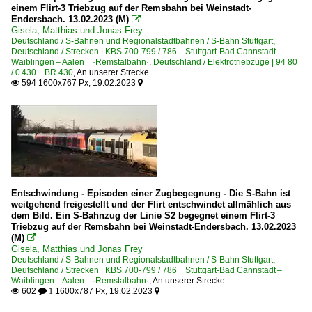
einem Flirt-3 Triebzug auf der Remsbahn bei Weinstadt-
Endersbach. 13.02.2023 (M)

Gisela, Matthias und Jonas Frey
Deutschland / S-Bahnen und Regionalstadtbahnen / S-Bahn Stuttgart
,
Deutschland / Strecken | KBS 700-799 / 786 Stuttgart-Bad Cannstadt –
Waiblingen – Aalen ·Remstalbahn·
,
Deutschland / Elektrotriebzüge | 94 80
/ 0 430 BR 430
,
An unserer Strecke
594 1600x767 Px, 19.02.2023


Entschwindung - Episoden einer Zugbegegnung - Die S-Bahn ist
weitgehend freigestellt und der Flirt entschwindet allmählich aus
dem Bild. Ein S-Bahnzug der Linie S2 begegnet einem Flirt-3
Triebzug auf der Remsbahn bei Weinstadt-Endersbach. 13.02.2023
(M)

Gisela, Matthias und Jonas Frey
Deutschland / S-Bahnen und Regionalstadtbahnen / S-Bahn Stuttgart
,
Deutschland / Strecken | KBS 700-799 / 786 Stuttgart-Bad Cannstadt –
Waiblingen – Aalen ·Remstalbahn·
,
An unserer Strecke
602
1600x787 Px, 19.02.2023

 1
