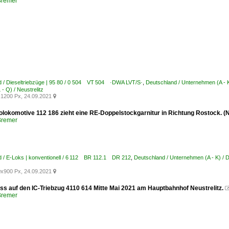
Bremer
 / Dieseltriebzüge | 95 80 / 0 504 VT 504 ·DWA LVT/S·
,
Deutschland / Unternehmen (A -
- Q) / Neustrelitz
1200 Px, 24.09.2021

olokomotive 112 186 zieht eine RE-Doppelstockgarnitur in Richtung Rostock. (N
Bremer
 / E-Loks | konventionell / 6 112 BR 112.1 DR 212
,
Deutschland / Unternehmen (A - K) / 
x900 Px, 24.09.2021

s auf den IC-Triebzug 4110 614 Mitte Mai 2021 am Hauptbahnhof Neustrelitz.
Bremer