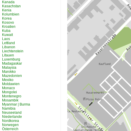
Kanada
Kasachstan
Kenia
Kolumbien
Korea
Kosovo
Kroatien
Kuba
Kuwait
Laos
Lettland
Libanon
Liechtenstein
Litauen
Luxemburg
Madagaskar
Malaysia
Marokko
Mazedonien
Mexiko
Moldawien
Monaco
Mongolei
Montenegro
Mosambik
Myanmar | Burma
Namibia
Neuseeland
Niederlande
Nordkorea
Norwegen
Österreich