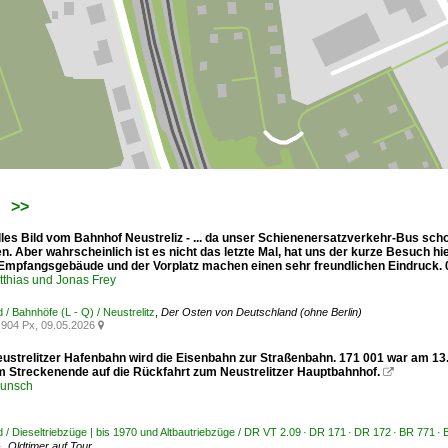
>>
lles Bild vom Bahnhof Neustreliz - ... da unser Schienenersatzverkehr-Bus scho
 Aber wahrscheinlich ist es nicht das letzte Mal, hat uns der kurze Besuch hie
 Empfangsgebäude und der Vorplatz machen einen sehr freundlichen Eindruck. 
tthias und Jonas Frey
 / Bahnhöfe (L - Q) / Neustrelitz
,
Der Osten von Deutschland (ohne Berlin)
904 Px, 09.05.2026

eustrelitzer Hafenbahn wird die Eisenbahn zur Straßenbahn. 171 001 war am 13
m Streckenende auf die Rückfahrt zum Neustrelitzer Hauptbahnhof.

runsch
 / Dieseltriebzüge | bis 1970 und Altbautriebzüge / DR VT 2.09 · DR 171 · DR 172 · BR 771 ·
·
,
Oldtimer auf Tour