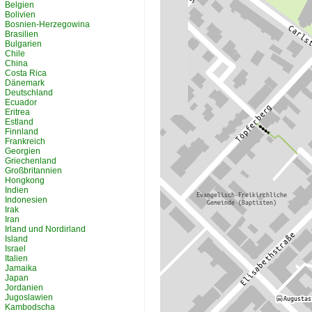
Belgien
Bolivien
Bosnien-Herzegowina
Brasilien
Bulgarien
Chile
China
Costa Rica
Dänemark
Deutschland
Ecuador
Eritrea
Estland
Finnland
Frankreich
Georgien
Griechenland
Großbritannien
Hongkong
Indien
Indonesien
Irak
Iran
Irland und Nordirland
Island
Israel
Italien
Jamaika
Japan
Jordanien
Jugoslawien
Kambodscha