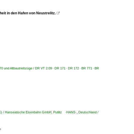
it in den Hafen von Neustrelitz.

970 und Altbautriebzüge / DR VT 2.09 · DR 171 · DR 172 · BR 771 · BR
 K) / Hanseatische Eisenbahn GmbH, Putlitz ·HANS·
,
Deutschland /
