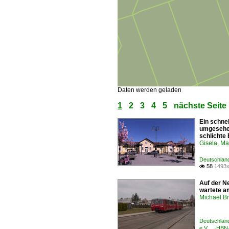
Daten werden geladen
1
2
3
4
5
nächste Seite
Ein schne
umgesehen.
schlichte
Gisela, Ma
Deutschland
58
1493x

Auf der N
wartete a
Michael B
Deutschland
e.V. ·HBN