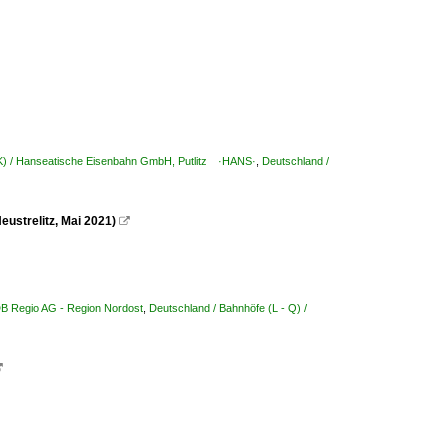
 K) / Hanseatische Eisenbahn GmbH, Putlitz ·HANS·
,
Deutschland /
eustrelitz, Mai 2021)

DB Regio AG - Region Nordost
,
Deutschland / Bahnhöfe (L - Q) /
