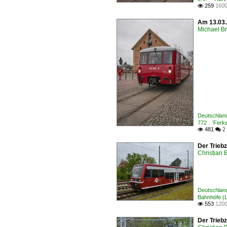
259
1600

Am 13.03.
Michael B
Deutschland
772 'Ferke
481

 2
Der Trieb
Christian 
Deutschland
Bahnhöfe (L 
553
1200

Der Trieb