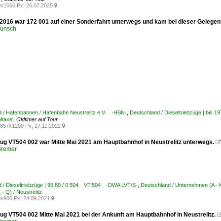
x1066 Px, 26.07.2025

2016 war 172 001 auf einer Sonderfahrt unterwegs und kam bei dieser Gelegenhe
runsch
 / Hafenbahnen / Hafenbahn Neustrelitz e.V. ·HBN·
,
Deutschland / Dieseltriebzüge | bis 1
ltaxe'
,
Oldtimer auf Tour
857x1200 Px, 27.11.2022

zug VT504 002 war Mitte Mai 2021 am Hauptbahnhof in Neustrelitz unterwegs.

Bremer
 / Dieseltriebzüge | 95 80 / 0 504 VT 504 ·DWA LVT/S·
,
Deutschland / Unternehmen (A -
- Q) / Neustrelitz
x900 Px, 24.09.2021

zug VT504 002 Mitte Mai 2021 bei der Ankunft am Hauptbahnhof in Neustrelitz.