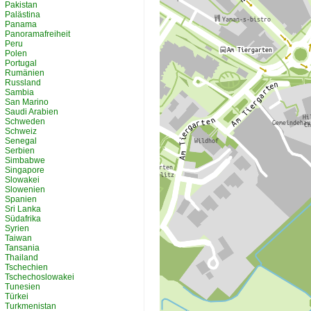
Pakistan
Palästina
Panama
Panoramafreiheit
Peru
Polen
Portugal
Rumänien
Russland
Sambia
San Marino
Saudi Arabien
Schweden
Schweiz
Senegal
Serbien
Simbabwe
Singapore
Slowakei
Slowenien
Spanien
Sri Lanka
Südafrika
Syrien
Taiwan
Tansania
Thailand
Tschechien
Tschechoslowakei
Tunesien
Türkei
Turkmenistan