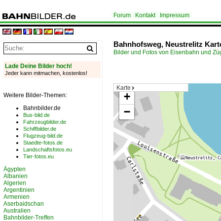
Forum
Kontakt
Impressum
Bahnhofsweg, Neustrelitz Kart
Bilder und Fotos von Eisenbahn und Z
Lade Deine Bilder hoch!
Jeder kann mitmachen, kostenlos!
Karte
+
Weitere Bilder-Themen:
Bahnbilder.de
−
Bus-bild.de
Fahrzeugbilder.de
Schiffbilder.de
Flugzeug-bild.de
Staedte-fotos.de
Landschaftsfotos.eu
Tier-fotos.eu
Ägypten
Albanien
Algerien
Argentinien
Armenien
Aserbaidschan
Australien
Bahnbilder-Treffen