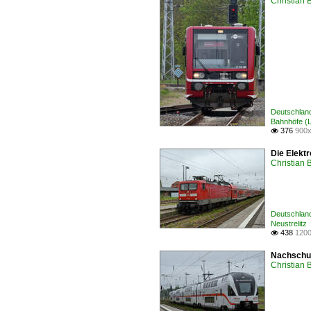
Christian 
Deutschland
Bahnhöfe (L 
376
900x

Die Elektr
Christian 
Deutschland
Neustrelitz
438
1200

Nachschus
Christian 