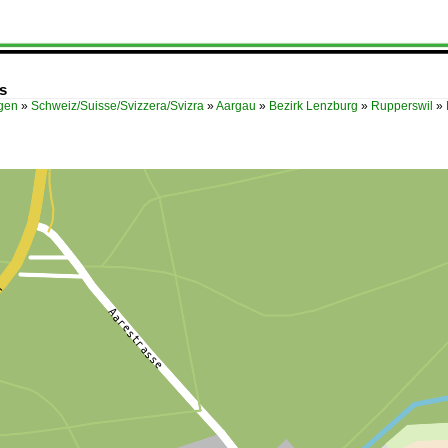
s
ügen
»
Schweiz/Suisse/Svizzera/Svizra
»
Aargau
»
Bezirk Lenzburg
»
Rupperswil
»