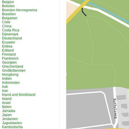
Belgien
Bolivien
Bosnien-Herzegowina
Brasilien
Bulgarien
Chile
China
Costa Rica
Dänemark
Deutschland
Ecuador
Eritrea
Estland
Finnland
Frankreich
Georgien
Griechenland
Großbritannien
Hongkong
Indien
Indonesien
Irak
Iran
Irland und Nordirland
Island
Israel
Italien
Jamaika
Japan
Jordanien
Jugoslawien
Kambodscha