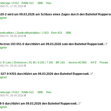
Triebzüge / 0 512 RABe 512 ·SBB· Kiss
800 Px, 17.05.2026

20-2 wird am 09.03.2026 am Schluss eines Zuges durch den Bahnhof Ruppersw
agner
weikraftloks | Zweikrafthybridloks / 1 923 Eem 923 ·SBB·
800 Px, 09.05.2026

ectron 193 051-0 durchfährt am 09.03.2026 solo den Bahnhof Rupperswil.

agner
 / E-Loks | Drehstrom | 91 80 / 6 193 ¦ 7 193 BR 193 ·Vectron AC/MS· 'X4 E' Private
801 Px, 09.05.2026

027-9 KISS durchfährt am 09.03.2026 den Bahnhof Rupperswil.

agner
Triebzüge / 0 512 RABe 512 ·SBB· Kiss
800 Px, 26.04.2026

9-5 durchfährt am 09.03.2026 den Bahnhof Rupperswil.

agner