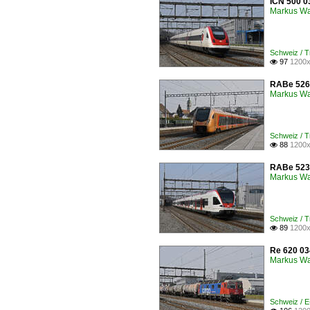
ICN 500 0
Markus W
Schweiz / 
97
1200x

RABe 526 
Markus W
Schweiz / 
88
1200x

RABe 523 
Markus W
Schweiz / 
89
1200x

Re 620 03
Markus W
Schweiz / 