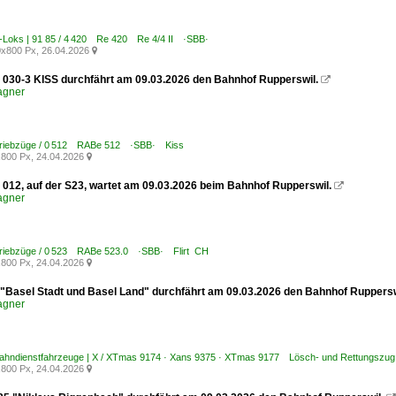
E-Loks | 91 85 / 4 420 Re 420 Re 4/4 II ·SBB·
x800 Px, 26.04.2026

030-3 KISS durchfährt am 09.03.2026 den Bahnhof Rupperswil.

agner
Triebzüge / 0 512 RABe 512 ·SBB· Kiss
800 Px, 24.04.2026

012, auf der S23, wartet am 09.03.2026 beim Bahnhof Rupperswil.

agner
Triebzüge / 0 523 RABe 523.0 ·SBB· Flirt CH
800 Px, 24.04.2026

"Basel Stadt und Basel Land" durchfährt am 09.03.2026 den Bahnhof Ruppersw
agner
Bahndienstfahrzeuge | X / XTmas 9174 · Xans 9375 · XTmas 9177 Lösch- und Rettungsz
800 Px, 24.04.2026
