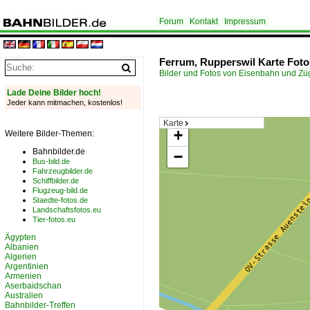
Forum
Kontakt
Impressum
Ferrum, Rupperswil Karte Foto
Bilder und Fotos von Eisenbahn und Z
Lade Deine Bilder hoch!
Jeder kann mitmachen, kostenlos!
Karte
+
Weitere Bilder-Themen:
Bahnbilder.de
−
Bus-bild.de
Fahrzeugbilder.de
Schiffbilder.de
Flugzeug-bild.de
Staedte-fotos.de
Landschaftsfotos.eu
Tier-fotos.eu
Ägypten
Albanien
Algerien
Argentinien
Armenien
Aserbaidschan
Australien
Bahnbilder-Treffen