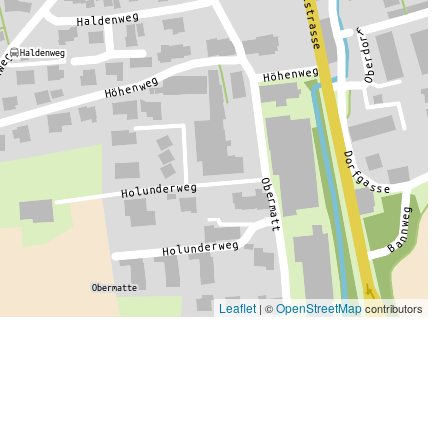
Leaflet
OpenStreetMap
| ©
contributors