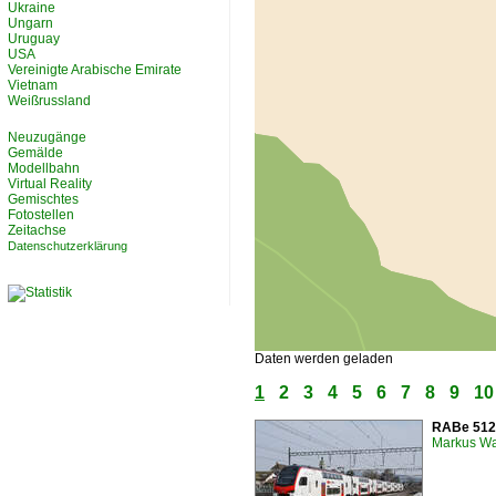
Ukraine
Ungarn
Uruguay
USA
Vereinigte Arabische Emirate
Vietnam
Weißrussland
Neuzugänge
Gemälde
Modellbahn
Virtual Reality
Gemischtes
Fotostellen
Zeitachse
Datenschutzerklärung
Daten werden geladen
1
2
3
4
5
6
7
8
9
10
RABe 512 
Markus W