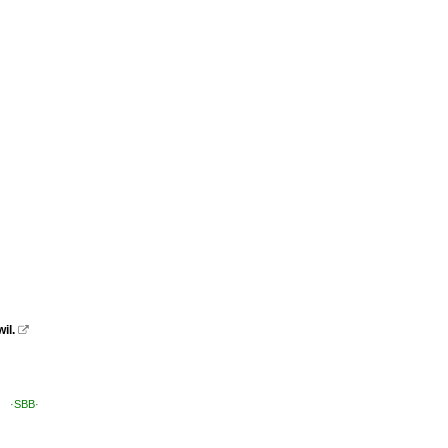
il.

ug ·SBB·