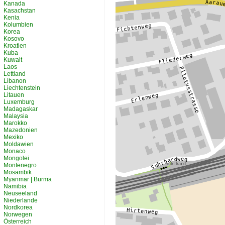
Kanada
Kasachstan
Kenia
Kolumbien
Korea
Kosovo
Kroatien
Kuba
Kuwait
Laos
Lettland
Libanon
Liechtenstein
Litauen
Luxemburg
Madagaskar
Malaysia
Marokko
Mazedonien
Mexiko
Moldawien
Monaco
Mongolei
Montenegro
Mosambik
Myanmar | Burma
Namibia
Neuseeland
Niederlande
Nordkorea
Norwegen
Österreich