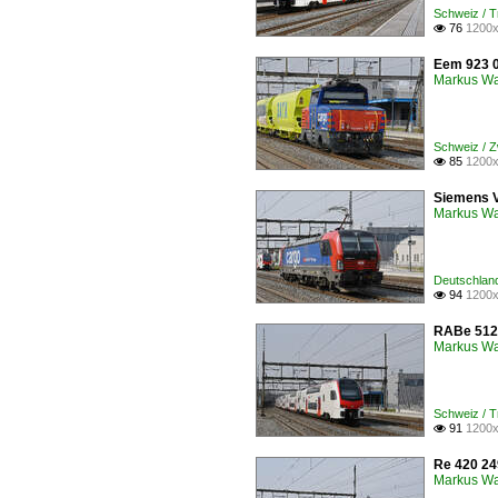
Schweiz / 
76
1200x

Eem 923 0
Markus W
Schweiz / Z
85
1200x

Siemens V
Markus W
Deutschland
94
1200x

RABe 512 
Markus W
Schweiz / 
91
1200x

Re 420 24
Markus W