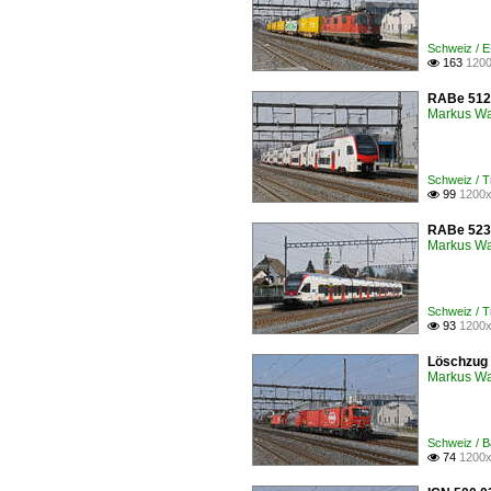
Schweiz / 
163
1200

RABe 512 
Markus W
Schweiz / 
99
1200x

RABe 523 
Markus W
Schweiz / 
93
1200x

Löschzug 
Markus W
Schweiz / 
74
1200x
