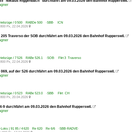
35 "Niklaus Riggenbach" durchfährt am 09.03.2026 den Bahnhof Rupperswil.

agner
Triebzüge / 0 500 RABDe 500 ·SBB· ICN
800 Px, 22.04.2026

205 Traverso der SOB durchfährt am 09.03.2026 den Bahnhof Rupperswil.

agner
Triebzüge / 7 526 RABe 526.1 ·SOB· Flirt⁠ 3 Traverso
800 Px, 22.04.2026

069, auf der S26 durchfährt am 09.03.2026 den Bahnhof Rupperswil.

agner
Triebzüge / 0 523 RABe 523.0 ·SBB· Flirt CH
800 Px, 20.04.2026

4-9 durchfährt am 09.03.2026 den Bahnhof Rupperswil.

agner
E-Loks | 91 85 / 4 620 Re 620 Re 6/6 ·SBB·RADVE·