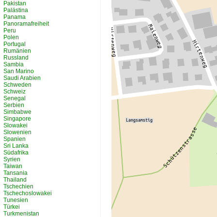
Pakistan
Palästina
Panama
Panoramafreiheit
Peru
Polen
Portugal
Rumänien
Russland
Sambia
San Marino
Saudi Arabien
Schweden
Schweiz
Senegal
Serbien
Simbabwe
Singapore
Slowakei
Slowenien
Spanien
Sri Lanka
Südafrika
Syrien
Taiwan
Tansania
Thailand
Tschechien
Tschechoslowakei
Tunesien
Türkei
Turkmenistan