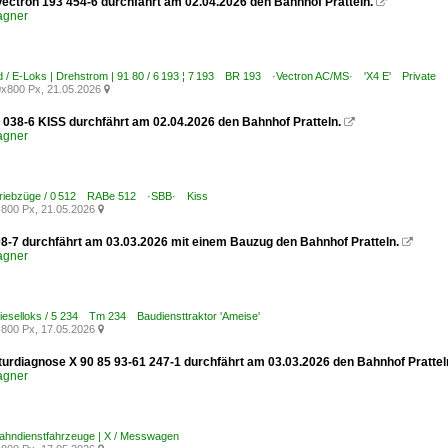
ectron 193 454-6 durchfährt am 02.04.2026 den Bahnhof Pratteln.

agner
 / E-Loks | Drehstrom | 91 80 / 6 193 ¦ 7 193 BR 193 ·Vectron AC/MS· 'X4 E' Private
x800 Px, 21.05.2026

038-6 KISS durchfährt am 02.04.2026 den Bahnhof Pratteln.

agner
Triebzüge / 0 512 RABe 512 ·SBB· Kiss
800 Px, 21.05.2026

8-7 durchfährt am 03.03.2026 mit einem Bauzug den Bahnhof Pratteln.

agner
ieselloks / 5 234 Tm 234 Baudiensttraktor 'Ameise'
800 Px, 17.05.2026

kturdiagnose X 90 85 93-61 247-1 durchfährt am 03.03.2026 den Bahnhof Prattel
agner
ahndienstfahrzeuge | X / Messwagen