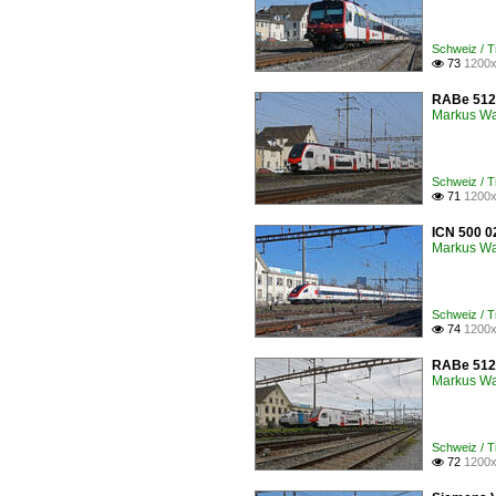
Schweiz /
73
1200x

RABe 512 
Markus W
Schweiz / 
71
1200x

ICN 500 0
Markus W
Schweiz / 
74
1200x

RABe 512 
Markus W
Schweiz / 
72
1200x
