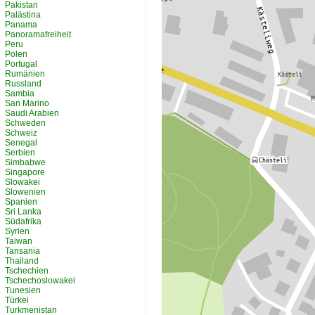
Pakistan
Palästina
Panama
Panoramafreiheit
Peru
Polen
Portugal
Rumänien
Russland
Sambia
San Marino
Saudi Arabien
Schweden
Schweiz
Senegal
Serbien
Simbabwe
Singapore
Slowakei
Slowenien
Spanien
Sri Lanka
Südafrika
Syrien
Taiwan
Tansania
Thailand
Tschechien
Tschechoslowakei
Tunesien
Türkei
Turkmenistan