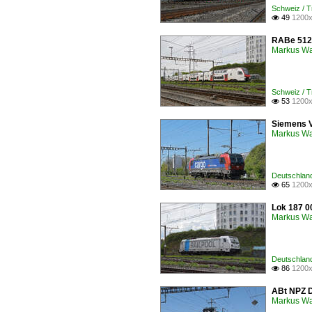
Schweiz / 
49
1200x

RABe 512 
Markus W
Schweiz / 
53
1200x

Siemens V
Markus W
Deutschland
65
1200x

Lok 187 00
Markus W
Deutschlan
86
1200x

ABt NPZ D
Markus W