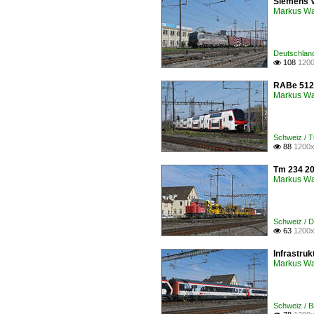
Siemens V
Markus W
Deutschland
108
1200

RABe 512 
Markus W
Schweiz / 
88
1200x

Tm 234 20
Markus W
Schweiz / D
63
1200x

Infrastru
Markus W
Schweiz / B