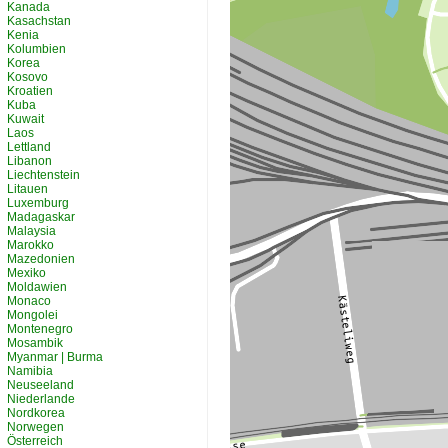
Kanada
Kasachstan
Kenia
Kolumbien
Korea
Kosovo
Kroatien
Kuba
Kuwait
Laos
Lettland
Libanon
Liechtenstein
Litauen
Luxemburg
Madagaskar
Malaysia
Marokko
Mazedonien
Mexiko
Moldawien
Monaco
Mongolei
Montenegro
Mosambik
Myanmar | Burma
Namibia
Neuseeland
Niederlande
Nordkorea
Norwegen
Österreich