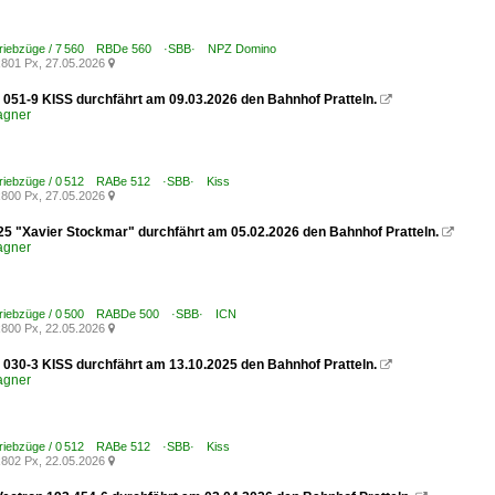
 Triebzüge / 7 560 RBDe 560 ·SBB· NPZ Domino
801 Px, 27.05.2026

051-9 KISS durchfährt am 09.03.2026 den Bahnhof Pratteln.

agner
Triebzüge / 0 512 RABe 512 ·SBB· Kiss
800 Px, 27.05.2026

25 "Xavier Stockmar" durchfährt am 05.02.2026 den Bahnhof Pratteln.

agner
Triebzüge / 0 500 RABDe 500 ·SBB· ICN
800 Px, 22.05.2026

030-3 KISS durchfährt am 13.10.2025 den Bahnhof Pratteln.

agner
Triebzüge / 0 512 RABe 512 ·SBB· Kiss
802 Px, 22.05.2026
