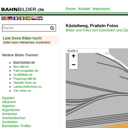
Forum
Kontakt
Impressum
Kästeliweg, Pratteln Fotos
Bilder und Fotos von Eisenbahn und Z
Lade Deine Bilder hoch!
Jeder kann mitmachen, kostenlos!
Karte
+
Weitere Bilder-Themen:
Bahnbilder.de
−
Bus-bild.de
Fahrzeugbilder.de
Schiffbilder.de
Flugzeug-bild.de
Staedte-fotos.de
Landschaftsfotos.eu
Tier-fotos.eu
Ägypten
Albanien
Algerien
Argentinien
Armenien
Aserbaidschan
Australien
Bahnbilder-Treffen