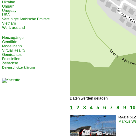
Ukraine
Ungarn
Uruguay
USA
Vereinigte Arabische Emirate
Vietnam
Weißrussland
Neuzugänge
Gemälde
Modellbahn
Virtual Reality
Gemischtes
Fotostellen
Zeitachse
Datenschutzerklärung
Daten werden geladen
1
2
3
4
5
6
7
8
9
10
RABe 512 
Markus W