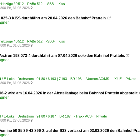
Triebzüge / 0 512 RABe 512 ·SBB· Kiss
800 Px, 31.05.2026

025-3 KISS durchfährt am 20.04.2026 den Bahnhof Pratteln.

agner
Triebzüge / 0 512 RABe 512 ·SBB· Kiss
800 Px, 31.05.2026

ectron 193 073-4 durchfährt am 07.04.2026 solo den Bahnhof Pratteln.

agner
 / E-Loks | Drehstrom | 91 80 / 6 193 ¦ 7 193 BR 193 ·Vectron AC/MS· 'X4 E' Private
800 Px, 31.05.2026

6-2 wird am 16.04.2026 in der Abstellanlage beim Bahnhof Pratteln abgestellt.
agner
d / E-Loks | Drehstrom | 91 80 / 6 187 BR 187 ·Traxx AC3· Private
800 Px, 27.05.2026

omino 50 85 39-43 896-2, auf der S33 verlässt am 03.03.2026 den Bahnhof Prat
agner