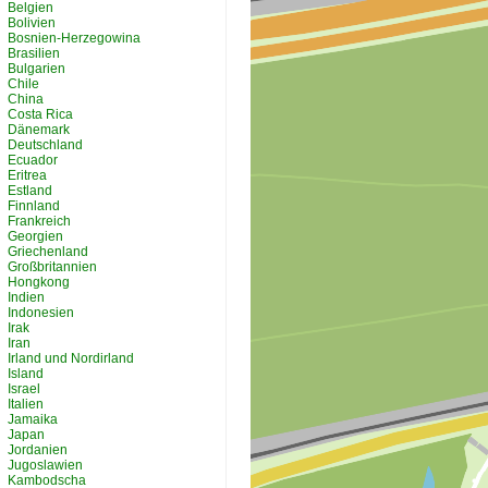
Belgien
Bolivien
Bosnien-Herzegowina
Brasilien
Bulgarien
Chile
China
Costa Rica
Dänemark
Deutschland
Ecuador
Eritrea
Estland
Finnland
Frankreich
Georgien
Griechenland
Großbritannien
Hongkong
Indien
Indonesien
Irak
Iran
Irland und Nordirland
Island
Israel
Italien
Jamaika
Japan
Jordanien
Jugoslawien
Kambodscha