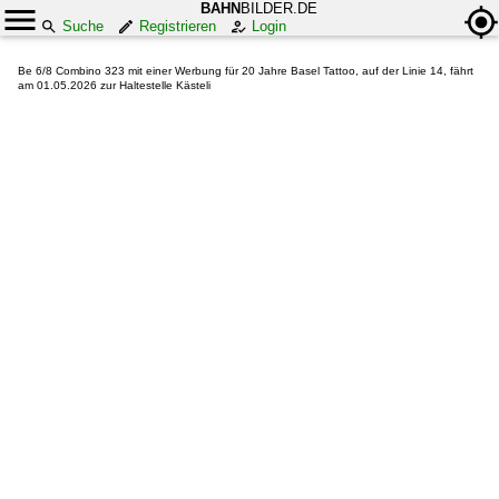
BAHN
BILDER.DE
Suche
Registrieren
Login
Be 6/8 Combino 323 mit einer Werbung für 20 Jahre Basel Tattoo, auf der Linie 14, fährt
am 01.05.2026 zur Haltestelle Kästeli