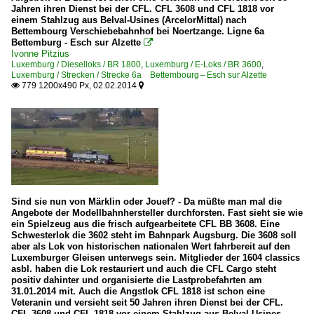
Jahren ihren Dienst bei der CFL. CFL 3608 und CFL 1818 vor
einem Stahlzug aus Belval-Usines (ArcelorMittal) nach
Bettembourg Verschiebebahnhof bei Noertzange. Ligne 6a
Bettemburg - Esch sur Alzette

Ivonne Pitzius
Luxemburg / Dieselloks / BR 1800
,
Luxemburg / E-Loks / BR 3600
,
Luxemburg / Strecken / Strecke 6a Bettembourg – Esch sur Alzette
779 1200x490 Px, 02.02.2014


Sind sie nun von Märklin oder Jouef? - Da müßte man mal die
Angebote der Modellbahnhersteller durchforsten. Fast sieht sie wie
ein Spielzeug aus die frisch aufgearbeitete CFL BB 3608. Eine
Schwesterlok die 3602 steht im Bahnpark Augsburg. Die 3608 soll
aber als Lok von historischen nationalen Wert fahrbereit auf den
Luxemburger Gleisen unterwegs sein. Mitglieder der 1604 classics
asbl. haben die Lok restauriert und auch die CFL Cargo steht
positiv dahinter und organisierte die Lastprobefahrten am
31.01.2014 mit. Auch die Angstlok CFL 1818 ist schon eine
Veteranin und versieht seit 50 Jahren ihren Dienst bei der CFL.
CFL 3608 und CFL 1818 vor einem Stahlzug aus Belval-Usines