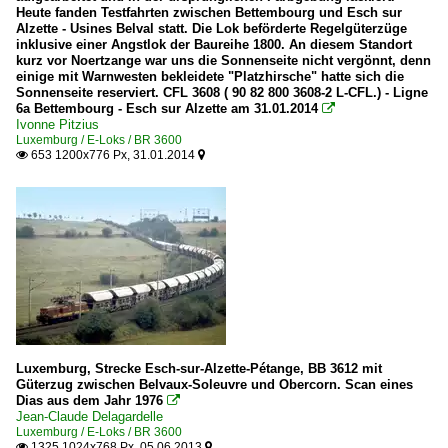
Heute fanden Testfahrten zwischen Bettembourg und Esch sur
Alzette - Usines Belval statt. Die Lok beförderte Regelgüterzüge
inklusive einer Angstlok der Baureihe 1800. An diesem Standort
kurz vor Noertzange war uns die Sonnenseite nicht vergönnt, denn
einige mit Warnwesten bekleidete "Platzhirsche" hatte sich die
Sonnenseite reserviert. CFL 3608 ( 90 82 800 3608-2 L-CFL.) - Ligne
6a Bettembourg - Esch sur Alzette am 31.01.2014

Ivonne Pitzius
Luxemburg / E-Loks / BR 3600
653 1200x776 Px, 31.01.2014


Luxemburg, Strecke Esch-sur-Alzette-Pétange, BB 3612 mit
Güterzug zwischen Belvaux-Soleuvre und Obercorn. Scan eines
Dias aus dem Jahr 1976

Jean-Claude Delagardelle
Luxemburg / E-Loks / BR 3600
1325 1024x768 Px, 05.06.2013

