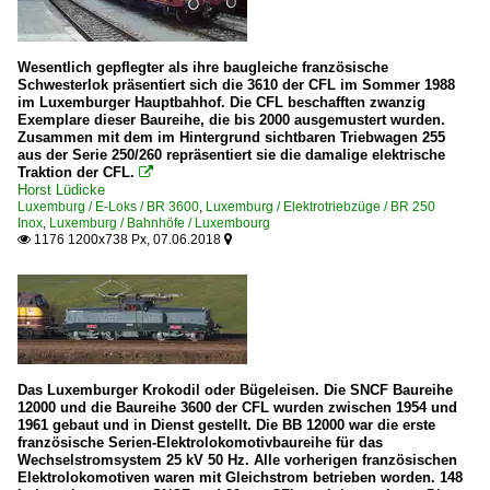
Wesentlich gepflegter als ihre baugleiche französische
Schwesterlok präsentiert sich die 3610 der CFL im Sommer 1988
im Luxemburger Hauptbahhof. Die CFL beschafften zwanzig
Exemplare dieser Baureihe, die bis 2000 ausgemustert wurden.
Zusammen mit dem im Hintergrund sichtbaren Triebwagen 255
aus der Serie 250/260 repräsentiert sie die damalige elektrische
Traktion der CFL.

Horst Lüdicke
Luxemburg / E-Loks / BR 3600
,
Luxemburg / Elektrotriebzüge / BR 250
Inox
,
Luxemburg / Bahnhöfe / Luxembourg
1176 1200x738 Px, 07.06.2018


Das Luxemburger Krokodil oder Bügeleisen. Die SNCF Baureihe
12000 und die Baureihe 3600 der CFL wurden zwischen 1954 und
1961 gebaut und in Dienst gestellt. Die BB 12000 war die erste
französische Serien-Elektrolokomotivbaureihe für das
Wechselstromsystem 25 kV 50 Hz. Alle vorherigen französischen
Elektrolokomotiven waren mit Gleichstrom betrieben worden. 148