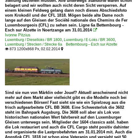
Stellung beziehen müssen. Alle unterwegs Standorte waren schon
belagert und wir wollten auch nicht deren Sicht versperren. Auf
einem kleinen Feldweg gelang dann noch dieses Abschiedsfoto
vom Krokodil und der CFL 1818. Mögen beide alte Dame noch
lange auf den Gleisen der Société nationale des Chemins de Fer
Luxembourgeois (CFL) zu sehen sein. Ligne 6a Bettembourg -
Esch sur Alzette in Noertzange am 31.01.2014

Ivonne Pitzius
Luxemburg / Dieselloks / BR 1800
,
Luxemburg / E-Loks / BR 3600
,
Luxemburg / Strecken / Strecke 6a Bettembourg – Esch sur Alzette
873 1200x868 Px, 02.02.2014


Sind sie nun von Märklin oder Jouef? Aktuell anscheinend nicht
mehr auf dem Markt aber vielleicht gibt es die Modelle noch bei
verschiedenen Börsen! Fast sieht sie wie ein Spielzeug aus die
frisch aufgearbeitete CFL BB 3608. Eine Schwesterlok die 3602
steht im Bahnpark Augsburg. Die 3608 soll aber als Lok von
historischen nationalen Wert fahrbereit auf den Luxemburger
Gleisen unterwegs sein. Mitglieder der 1604 classics asbl. haben
die Lok restauriert und auch die CFL Cargo steht positiv dahinter
und organisierte die Lastprobefahrten am 31.01.2014 mit. Auch die
Angstlok CFL 1818 ist schon eine Veteranin und versieht seit 50