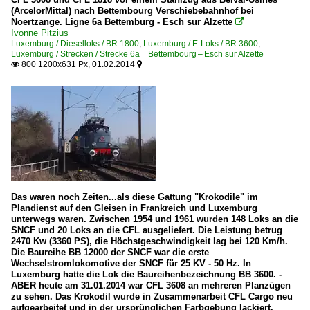
(ArcelorMittal) nach Bettembourg Verschiebebahnhof bei
Noertzange. Ligne 6a Bettemburg - Esch sur Alzette

Ivonne Pitzius
Luxemburg / Dieselloks / BR 1800
,
Luxemburg / E-Loks / BR 3600
,
Luxemburg / Strecken / Strecke 6a Bettembourg – Esch sur Alzette
800 1200x631 Px, 01.02.2014


Das waren noch Zeiten...als diese Gattung "Krokodile" im
Plandienst auf den Gleisen in Frankreich und Luxemburg
unterwegs waren. Zwischen 1954 und 1961 wurden 148 Loks an die
SNCF und 20 Loks an die CFL ausgeliefert. Die Leistung betrug
2470 Kw (3360 PS), die Höchstgeschwindigkeit lag bei 120 Km/h.
Die Baureihe BB 12000 der SNCF war die erste
Wechselstromlokomotive der SNCF für 25 KV - 50 Hz. In
Luxemburg hatte die Lok die Baureihenbezeichnung BB 3600. -
ABER heute am 31.01.2014 war CFL 3608 an mehreren Planzügen
zu sehen. Das Krokodil wurde in Zusammenarbeit CFL Cargo neu
aufgearbeitet und in der ursprünglichen Farbgebung lackiert.