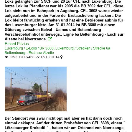
Loks gelangten zur SNCF und 20 zur CFL nach Luxemburg. Die
letzte Lok im Plandienst war bis 2005 die BB 3602 der CFL. diese
Lok steht nun im Bahnpark in Augsburg. CFL 3608 wurde wieder
aufgearbeitet und in der Farbe der Erstauslieferung lackiert. Die
Lok bleibt fahrtüchtig erhalten und hat eine Betriebserlaubnis für
das Luxemburger Netz. Am 31.01.2014 ist BB 3608 mit einem
Güterzug zwischen Belval - Usines und Bettembourg
Verschiebebahnhof unterwegs.. Ligne 6a Bettembourg - Esch sur
Alzette bei Noertzange.

Erhard Pitzius
Luxemburg / E-Loks / BR 3600
,
Luxemburg / Strecken / Strecke 6a
Bettembourg – Esch sur Alzette
1393 1200x468 Px, 09.02.2014


Der Standort war zwar nicht optimal aber es hat dann doch noch
einmal geklappt. Auf der dritten Probefahrt von CFL 3608, einem "
Lëtzebuerger Krokodil " , hatten wir am Ortsrand von Noertzange