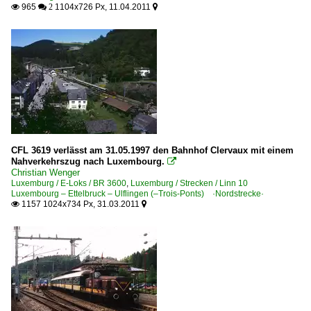
965
1104x726 Px, 11.04.2011

 2

CFL 3619 verlässt am 31.05.1997 den Bahnhof Clervaux mit einem
Nahverkehrszug nach Luxembourg.

Christian Wenger
Luxemburg / E-Loks / BR 3600
,
Luxemburg / Strecken / Linn 10
Luxembourg – Ettelbruck – Ulflingen (–Trois-Ponts) ·Nordstrecke·
1157 1024x734 Px, 31.03.2011

