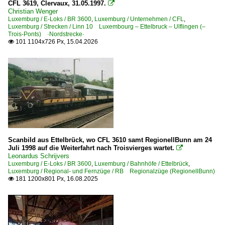
1991
CFL 3619, Clervaux, 31.05.1997.

E-Loks | Wechselstrom
Christian Wenger
1993
Luxemburg / E-Loks / BR 3600
,
Luxemburg / Unternehmen / CFL
,
BB 12000 · 13000 'fers à repasser'
Luxemburg / Strecken / Linn 10 Luxembourg – Ettelbruck – Ulflingen (–
1994
Trois-Ponts) ·Nordstrecke·
101 1104x726 Px, 15.04.2026

1996
Luxemburg
1997
Bahnhöfe
1998
Bettembourg
2000
Clervaux
2000
Ettelbrück
2002
Luxembourg
Scanbild aus Ettelbrück, wo CFL 3610 samt RegionellBunn am 24
2003
Juli 1998 auf die Weiterfahrt nach Troisvierges wartet.

Dieselloks
Leonardus Schrijvers
2004
Luxemburg / E-Loks / BR 3600
,
Luxemburg / Bahnhöfe / Ettelbrück
,
Luxemburg / Regional- und Fernzüge / RB Regionalzüge (RegionellBunn)
BR 1800
2005
181 1200x801 Px, 16.08.2025

2007
Dieseltriebzüge
2008
BR 2100 'Dildo' ex SNCF X 73800
2009