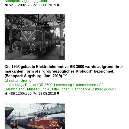
Bahnpark Augsburg gGmbH
521 1200x675 Px, 22.08.2019


Strecke 6a Bettembourg – Esch sur Alzette
Unternehmen
CFL
Die 1958 gebaute Elektrolokomotive BB 3600 wurde aufgrund ihrer
markanten Form als "großherzögliches Krokodil" bezeichnet.
(Bahnpark Augsburg, Juni 2019)

Christian Bremer
Luxemburg / E-Loks / BR 3600
,
Luxemburg / Unternehmen / CFL
,
Deutschland / Museen und Ausstellungen / Bahnpark Augsburg gGmbH
486 1200x900 Px, 18.08.2019

