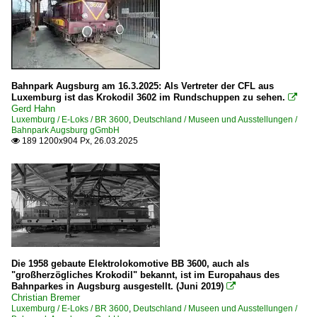
Elektrotriebzüge
2010
BR 250 Inox
2010
2011
Galerien
2012
Bahnpark Augsburg am 16.3.2025: Als Vertreter der CFL aus
2009 | 150 Joer Eisebunn - 150 Jahre Eisenbahn in Luxe
Luxemburg ist das Krokodil 3602 im Rundschuppen zu sehen.

2013
Gerd Hahn
Luxemburg / E-Loks / BR 3600
,
Deutschland / Museen und Ausstellungen /
Museumsbahnen
2014
Bahnpark Augsburg gGmbH
189 1200x904 Px, 26.03.2025

2019
Train 1900 ·AMTF·
2020
Personenwagen
2025
Museumswagen
2026
Regional- und Fernzüge
RB Regionalzüge (RegionellBunn)
Die 1958 gebaute Elektrolokomotive BB 3600, auch als
"großherzögliches Krokodil" bekannt, ist im Europahaus des
Bahnparkes in Augsburg ausgestellt. (Juni 2019)

Strecken
Christian Bremer
Luxemburg / E-Loks / BR 3600
,
Deutschland / Museen und Ausstellungen /
Linn 10 Luxembourg – Ettelbruck – Ulflingen (–Trois-Po