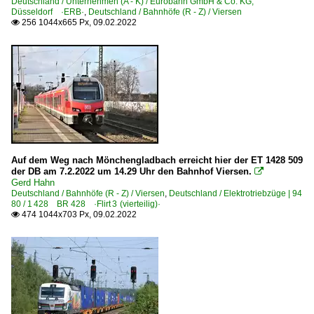
Deutschland / Unternehmen (A - K) / Eurobahn GmbH & Co. KG,
0 428 BR 428 ·Flirt (vierteilig)·
Düsseldorf ·ERB·
,
Deutschland / Bahnhöfe (R - Z) / Viersen
256 1044x665 Px, 09.02.2022

0 429 BR 429.0 ·Flirt (fünfteilig)· Private
1 428 BR 428 ·Flirt 3 (vierteilig)·
1 429 BR 429 ·Flirt 3 (fünfteilig)·
RB-, RE-Linien in NRW
RB 33 ·Rhein-Niers-Bahn·
Strecken | KBS 400-499
Auf dem Weg nach Mönchengladbach erreicht hier der ET 1428 509
der DB am 7.2.2022 um 14.29 Uhr den Bahnhof Viersen.

Gerd Hahn
425 Wanne-Eickel – Münster (–Hamburg)
Deutschland / Bahnhöfe (R - Z) / Viersen
,
Deutschland / Elektrotriebzüge | 94
485 Aachen – Mönchengladbach – Düsseldorf – Wupperta
80 / 1 428 BR 428 ·Flirt 3 (vierteilig)·
474 1044x703 Px, 09.02.2022

485 Viersen – Boisheim – Kaldenkirchen (–Venlo)
Unternehmen (A - K)
DB Cargo Deutschland AG, Mainz ex DB Schenker
Eurobahn GmbH & Co. KG, Düsseldorf ·ERB·