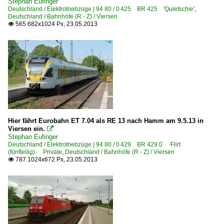
Stephan Eufinger
Deutschland / Elektrotriebzüge | 94 80 / 0 425 BR 425 'Quietschie'
,
Deutschland / Bahnhöfe (R - Z) / Viersen
565 682x1024 Px, 23.05.2013

Hier fährt Eurobahn ET 7.04 als RE 13 nach Hamm am 9.5.13 in
Viersen ein.

Stephan Eufinger
Deutschland / Elektrotriebzüge | 94 80 / 0 429 BR 429.0 ·Flirt
(fünfteilig)· Private
,
Deutschland / Bahnhöfe (R - Z) / Viersen
787 1024x672 Px, 23.05.2013
