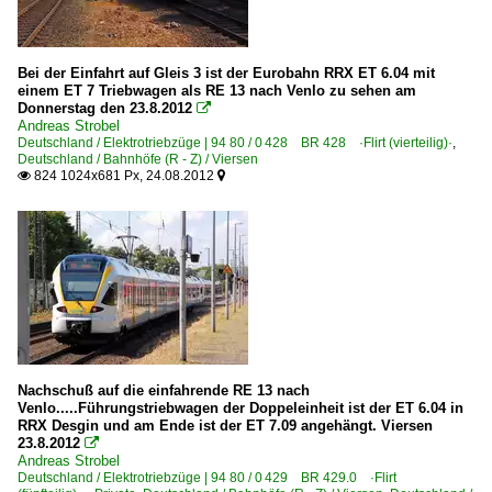
Bei der Einfahrt auf Gleis 3 ist der Eurobahn RRX ET 6.04 mit
einem ET 7 Triebwagen als RE 13 nach Venlo zu sehen am
Donnerstag den 23.8.2012

Andreas Strobel
Deutschland / Elektrotriebzüge | 94 80 / 0 428 BR 428 ·Flirt (vierteilig)·
,
Deutschland / Bahnhöfe (R - Z) / Viersen
824 1024x681 Px, 24.08.2012


Nachschuß auf die einfahrende RE 13 nach
Venlo.....Führungstriebwagen der Doppeleinheit ist der ET 6.04 in
RRX Desgin und am Ende ist der ET 7.09 angehängt. Viersen
23.8.2012

Andreas Strobel
Deutschland / Elektrotriebzüge | 94 80 / 0 429 BR 429.0 ·Flirt