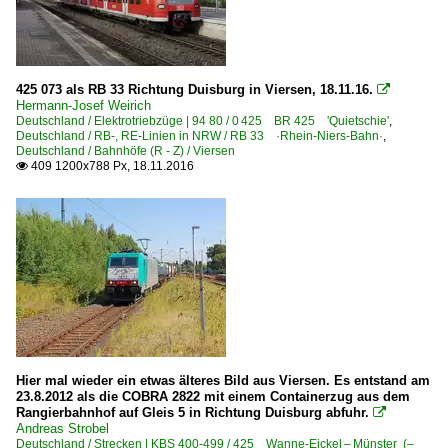
425 073 als RB 33 Richtung Duisburg in Viersen, 18.11.16.

Hermann-Josef Weirich
Deutschland / Elektrotriebzüge | 94 80 / 0 425 BR 425 'Quietschie'
,
Deutschland / RB-, RE-Linien in NRW / RB 33 ·Rhein-Niers-Bahn·
,
Deutschland / Bahnhöfe (R - Z) / Viersen
409 1200x788 Px, 18.11.2016

Hier mal wieder ein etwas älteres Bild aus Viersen. Es entstand am
23.8.2012 als die COBRA 2822 mit einem Containerzug aus dem
Rangierbahnhof auf Gleis 5 in Richtung Duisburg abfuhr.

Andreas Strobel
Deutschland / Strecken | KBS 400-499 / 425 Wanne-Eickel – Münster (–