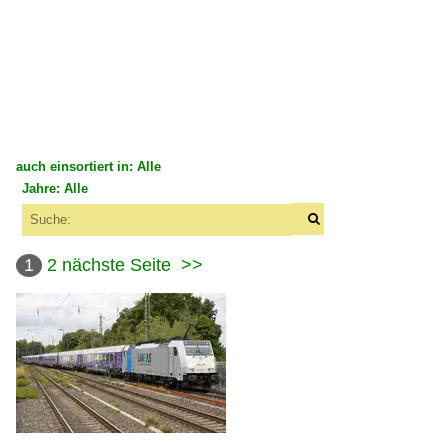
auch einsortiert in: Alle
Jahre: Alle
×
×
Alle Kategorien
Alle Jahre
Belgien
1
2
nächste Seite
>>
2000
E-Loks | Mehrsystem
2007
BR 28 · E 186 ·Traxx MS2e, 7 186·
2010
Unternehmen
2010
Lineas Group SA/NV ·LNS· ab 04.2017 (ex Cobra)
2011