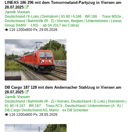
2012
LINEAS 186 296 mit dem Tomorrowland-Partyzug in Viersen am
Deutschland
28.07.2025

2013
Jannik Voosen
Deutschland / E-Loks | Drehstrom | 91 80 / 6 186 BR 186 ·Traxx MS2e·
,
2016
Bahndienstfahrzeuge
Deutschland / Bahnhöfe (R - Z) / Viersen
,
Belgien / Unternehmen / Lineas
Group SA/NV ·LNS· ab 04.2017 (ex Cobra)
2017
Zweiwegefahrzeuge
116 1200x800 Px, 29.05.2026

2020
Bahndienstfahrzeuge | Triebfahrzeuge
2020
6 182 BR 182.5 ·ES 64 U2·
2022
Bahntechnische Anlagen und Kunstbauten
2025
Lichtsignale
Schienen-Schienen-Kreuzungen
DB Cargo 187 128 mit dem Andernacher Stahlzug in Viersen am
28.07.2025

Stellwerke
Jannik Voosen
Deutschland / Bahnhöfe (R - Z) / Viersen
,
Deutschland / E-Loks | Drehstrom |
91 80 / 6 187 BR 187 ·Traxx AC3·
Dieselloks | 92 80
,
Deutschland / Unternehmen (A - K) /
DB Cargo Deutschland AG, Mainz ex DB Schenker
116 1200x800 Px, 28.05.2026

1 223 BR 223 · BR 253 · DE 2000 ·ER20·
1 241 BR 241 Umbau BR 232