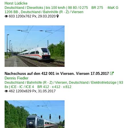
Horst Lüdicke
Deutschland / Dieselloks | bis 100 km/h | 98 80 / 0 275 BR 275 ·MaK G
1206 BB·
,
Deutschland / Bahnhöfe (R - Z) / Viersen
603 1200x762 Px, 29.03.2020


Nachschuss auf den 412 001 in Viersen. Viersen 17.05.2017

Dennis Fiedler
Deutschland / Bahnhöfe (R - Z) / Viersen
,
Deutschland / Elektrotriebzüge | 93
8x | ICE - IC / ICE 4 BR 412 · x 412 · x 812
462 1200x829 Px, 31.05.2017
