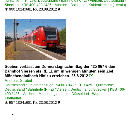
(fünfteilig)· Private
,
Deutschland / Bahnhöfe (R - Z) / Viersen
,
Deutschland /
Strecken | KBS 400-499 / 485 Viersen – Boisheim – Kaldenkirchen (–Venlo)
900 1024x681 Px, 23.08.2012


Soeben verlässt am Donnerstagnachmittag der 425 067-6 den
Bahnhof Viersen als RE 11 um in wenigen Minuten sein Ziel
Mönchengladbach Hbf zu erreichen. 23.8.2012

Andreas Strobel
Deutschland / Elektrotriebzüge | 94 80 / 0 425 BR 425 'Quietschie'
,
Deutschland / Bahnhöfe (R - Z) / Viersen
,
Deutschland / Strecken | KBS 400-
499 / 485 Aachen – Mönchengladbach – Düsseldorf – Wuppertal –
Dortmund
957 1024x681 Px, 23.08.2012

