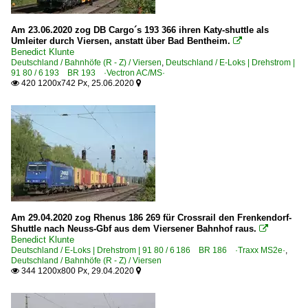
Österreich
Am 23.06.2020 zog DB Cargo´s 193 366 ihren Katy-shuttle als
Umleiter durch Viersen, anstatt über Bad Bentheim.

E-Loks
Benedict Klunte
Deutschland / Bahnhöfe (R - Z) / Viersen
,
Deutschland / E-Loks | Drehstrom |
91 80 / 6 193 BR 193 ·Vectron AC/MS·
BR 1293 ·Vectron MS·
420 1200x742 Px, 25.06.2020


Unternehmen
Österreichische Bundesbahnen ·ÖBB·
Schweiz
Bahndienstfahrzeuge | X
Bau- und Unterhaltsfahrzeuge
Am 29.04.2020 zog Rhenus 186 269 für Crossrail den Frenkendorf-
Shuttle nach Neuss-Gbf aus dem Viersener Bahnhof raus.

Benedict Klunte
Deutschland / E-Loks | Drehstrom | 91 80 / 6 186 BR 186 ·Traxx MS2e·
,
Deutschland / Bahnhöfe (R - Z) / Viersen
344 1200x800 Px, 29.04.2020

