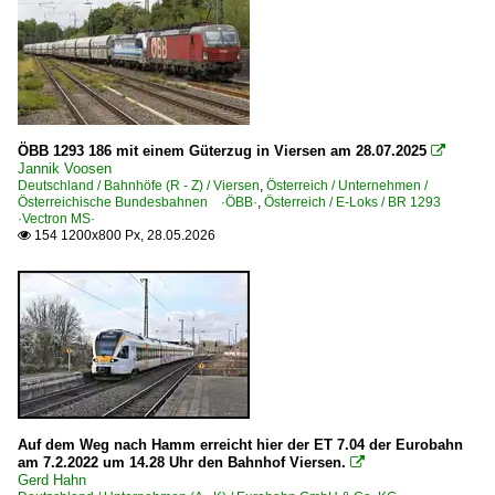
Dieselloks | bis 100 km/h | 98 80
0 275 BR 275 ·MaK G 1206 BB·
E-Loks | Drehstrom | 91 80
6 185 BR 185 ·Traxx AC1/2·
ÖBB 1293 186 mit einem Güterzug in Viersen am 28.07.2025

Jannik Voosen
6 186 BR 186 ·Traxx MS2e·
Deutschland / Bahnhöfe (R - Z) / Viersen
,
Österreich / Unternehmen /
Österreichische Bundesbahnen ·ÖBB·
,
Österreich / E-Loks / BR 1293
6 187 BR 187 ·Traxx AC3·
·Vectron MS·
154 1200x800 Px, 28.05.2026

6 189 BR 189 ·ES 64 F4·
6 189 BR 189 ·ES 64 F4· Private
6 193 BR 193 ·Vectron AC/MS·
Elektrotriebzüge | 93 8x | ICE - IC
ICE 4 BR 412 · x 412 · x 812
Elektrotriebzüge | 94 80
Auf dem Weg nach Hamm erreicht hier der ET 7.04 der Eurobahn
am 7.2.2022 um 14.28 Uhr den Bahnhof Viersen.

Gerd Hahn
0 425 BR 425 'Quietschie'