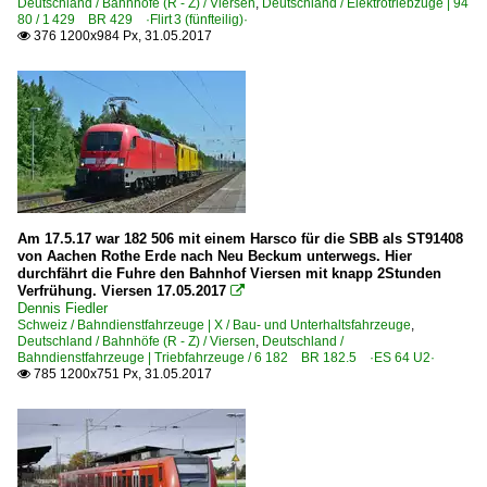
Deutschland / Bahnhöfe (R - Z) / Viersen
,
Deutschland / Elektrotriebzüge | 94
80 / 1 429 BR 429 ·Flirt 3 (fünfteilig)·
376 1200x984 Px, 31.05.2017

Am 17.5.17 war 182 506 mit einem Harsco für die SBB als ST91408
von Aachen Rothe Erde nach Neu Beckum unterwegs. Hier
durchfährt die Fuhre den Bahnhof Viersen mit knapp 2Stunden
Verfrühung. Viersen 17.05.2017

Dennis Fiedler
Schweiz / Bahndienstfahrzeuge | X / Bau- und Unterhaltsfahrzeuge
,
Deutschland / Bahnhöfe (R - Z) / Viersen
,
Deutschland /
Bahndienstfahrzeuge | Triebfahrzeuge / 6 182 BR 182.5 ·ES 64 U2·
785 1200x751 Px, 31.05.2017
