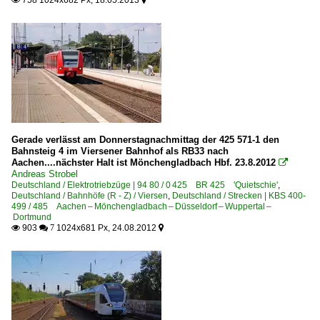
Gerade verlässt am Donnerstagnachmittag der 425 571-1 den
Bahnsteig 4 im Viersener Bahnhof als RB33 nach
Aachen....nächster Halt ist Mönchengladbach Hbf. 23.8.2012

Andreas Strobel
Deutschland / Elektrotriebzüge | 94 80 / 0 425 BR 425 'Quietschie'
,
Deutschland / Bahnhöfe (R - Z) / Viersen
,
Deutschland / Strecken | KBS 400-
499 / 485 Aachen – Mönchengladbach – Düsseldorf – Wuppertal –
Dortmund
903
1024x681 Px, 24.08.2012

 7
