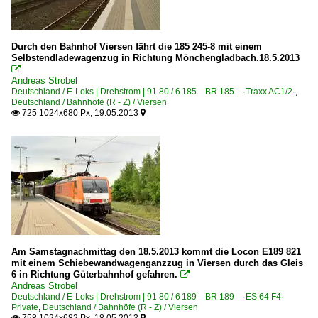
Durch den Bahnhof Viersen fährt die 185 245-8 mit einem
Selbstendladewagenzug in Richtung Mönchengladbach.18.5.2013

Andreas Strobel
Deutschland / E-Loks | Drehstrom | 91 80 / 6 185 BR 185 ·Traxx AC1/2·
,
Deutschland / Bahnhöfe (R - Z) / Viersen
725 1024x680 Px, 19.05.2013


Am Samstagnachmittag den 18.5.2013 kommt die Locon E189 821
mit einem Schiebewandwagenganzzug in Viersen durch das Gleis
6 in Richtung Güterbahnhof gefahren.

Andreas Strobel
Deutschland / E-Loks | Drehstrom | 91 80 / 6 189 BR 189 ·ES 64 F4·
Private
,
Deutschland / Bahnhöfe (R - Z) / Viersen
758 1024x682 Px, 18.05.2013

