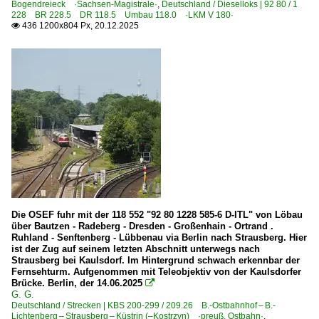
Bogendreieck ·Sachsen-Magistrale·
,
Deutschland / Dieselloks | 92 80 / 1
Strecken | KBS 500-599
228 BR 228.5 DR 118.5 Umbau 118.0 ·LKM V 180·
436 1200x804 Px, 20.12.2025

510 Dresden – Zwickau – Werdau Bogendreieck ·Sachsen
Unternehmen (A - K)
Captrain - ITL Eisenbahngesellschaft mbH, Dresden ·ITL
Unternehmen (L - Z)
PRESS Eisenbahn-Bau- und Betriebsgesellschaft Pressnit
Wedler Franz Logistik GmbH & Co. KG, Potsdam ·WFL·
Unternehmen | historisch
Die OSEF fuhr mit der 118 552 "92 80 1228 585-6 D-ITL" von Löbau
ITL Import, Transport, Logistik 1998-2002
über Bautzen - Radeberg - Dresden - Großenhain - Ortrand .
Ruhland - Senftenberg - Lübbenau via Berlin nach Strausberg. Hier
ist der Zug auf seinem letzten Abschnitt unterwegs nach
Strausberg bei Kaulsdorf. Im Hintergrund schwach erkennbar der
Fernsehturm. Aufgenommen mit Teleobjektiv von der Kaulsdorfer
Brücke. Berlin, der 14.06.2025

G. G.
Deutschland / Strecken | KBS 200-299 / 209.26 B.-Ostbahnhof – B.-
Lichtenberg – Strausberg – Küstrin (–Kostrzyn) ·preuß. Ostbahn·
,