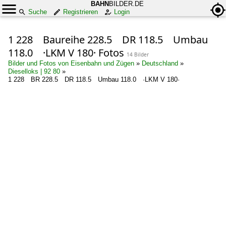
BAHN
BILDER.DE
Suche
Registrieren
Login
1 228 Baureihe 228.5 DR 118.5 Umbau
118.0 ·LKM V 180· Fotos
14 Bilder
Bilder und Fotos von Eisenbahn und Zügen
»
Deutschland
»
Dieselloks | 92 80
»
1 228 BR 228.5 DR 118.5 Umbau 118.0 ·LKM V 180·