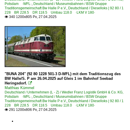
Potsdam ·WFL·
,
Deutschland / Museumsbahnen / BSW Gruppe
Traditionsgemeinschaft Bw Halle P e.V.
,
Deutschland / Dieselloks | 92 80 / 1
228 BR 228.5 DR 118.5 Umbau 118.0 ·LKM V 180·
340 1200x805 Px, 27.04.2025

"BUNA 204" (92 80 1228 501-3 D-WFL) mit dem Traditionszug des
BW Halle/S. P am 26.04.2025 auf Gleis 1 im Bahnhof Seebad
Heringsdorf.

Matthias Kümmel
Deutschland / Unternehmen (L - Z) / Wedler Franz Logistik GmbH & Co. KG,
Potsdam ·WFL·
,
Deutschland / Museumsbahnen / BSW Gruppe
Traditionsgemeinschaft Bw Halle P e.V.
,
Deutschland / Dieselloks | 92 80 / 1
228 BR 228.5 DR 118.5 Umbau 118.0 ·LKM V 180·
291 1200x806 Px, 27.04.2025
