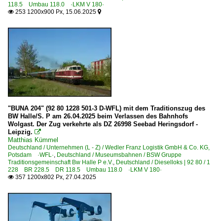
118.5 Umbau 118.0 ·LKM V 180·
253 1200x900 Px, 15.06.2025


"BUNA 204" (92 80 1228 501-3 D-WFL) mit dem Traditionszug des
BW Halle/S. P am 26.04.2025 beim Verlassen des Bahnhofs
Wolgast. Der Zug verkehrte als DZ 26998 Seebad Heringsdorf -
Leipzig.

Matthias Kümmel
Deutschland / Unternehmen (L - Z) / Wedler Franz Logistik GmbH & Co. KG,
Potsdam ·WFL·
,
Deutschland / Museumsbahnen / BSW Gruppe
Traditionsgemeinschaft Bw Halle P e.V.
,
Deutschland / Dieselloks | 92 80 / 1
228 BR 228.5 DR 118.5 Umbau 118.0 ·LKM V 180·
357 1200x802 Px, 27.04.2025
