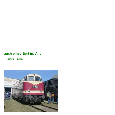
auch einsortiert in: Alle
Jahre: Alle
×
×
Alle Kategorien
Alle Jahre
Deutschland
2020
Bahnbetriebswerke
2025
Bw Güsten, Est Staßfurt
2026
Bw Pirna ITL
Bw Wustermark (Elstal)