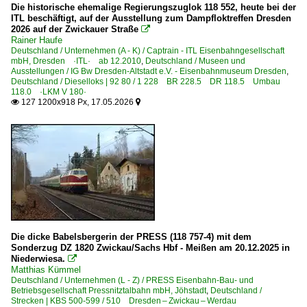
Die historische ehemalige Regierungszuglok 118 552, heute bei der
ITL beschäftigt, auf der Ausstellung zum Dampfloktreffen Dresden
Bahnhöfe (F - K)
2026 auf der Zwickauer Straße

Rainer Haufe
Halberstadt
Deutschland / Unternehmen (A - K) / Captrain - ITL Eisenbahngesellschaft
mbH, Dresden ·ITL· ab 12.2010
,
Deutschland / Museen und
Ausstellungen / IG Bw Dresden-Altstadt e.V. - Eisenbahnmuseum Dresden
,
Bahnhöfe (R - Z)
Deutschland / Dieselloks | 92 80 / 1 228 BR 228.5 DR 118.5 Umbau
118.0 ·LKM V 180·
Strausberg
127 1200x918 Px, 17.05.2026


Museen und Ausstellungen
IG Bw Dresden-Altstadt e.V. - Eisenbahnmuseum Dresden
Museumsbahnen
BSW Gruppe Traditionsgemeinschaft Bw Halle P e.V.
Ostsächsische Eisenbahnfreunde e. V., Löbau ·OSEF·
Die dicke Babelsbergerin der PRESS (118 757-4) mit dem
Sonderzug DZ 1820 Zwickau/Sachs Hbf - Meißen am 20.12.2025 in
Niederwiesa.

Strecken | KBS 200-299
Matthias Kümmel
Deutschland / Unternehmen (L - Z) / PRESS Eisenbahn-Bau- und
209.26 B.-Ostbahnhof – B.-Lichtenberg – Strausberg – Kü
Betriebsgesellschaft Pressnitztalbahn mbH, Jöhstadt
,
Deutschland /
Strecken | KBS 500-599 / 510 Dresden – Zwickau – Werdau