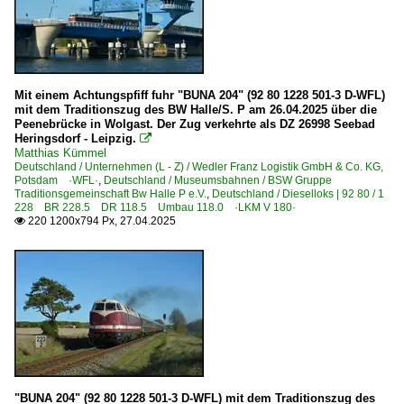
Mit einem Achtungspfiff fuhr "BUNA 204" (92 80 1228 501-3 D-WFL)
mit dem Traditionszug des BW Halle/S. P am 26.04.2025 über die
Peenebrücke in Wolgast. Der Zug verkehrte als DZ 26998 Seebad
Heringsdorf - Leipzig.

Matthias Kümmel
Deutschland / Unternehmen (L - Z) / Wedler Franz Logistik GmbH & Co. KG,
Potsdam ·WFL·
,
Deutschland / Museumsbahnen / BSW Gruppe
Traditionsgemeinschaft Bw Halle P e.V.
,
Deutschland / Dieselloks | 92 80 / 1
228 BR 228.5 DR 118.5 Umbau 118.0 ·LKM V 180·
220 1200x794 Px, 27.04.2025

"BUNA 204" (92 80 1228 501-3 D-WFL) mit dem Traditionszug des