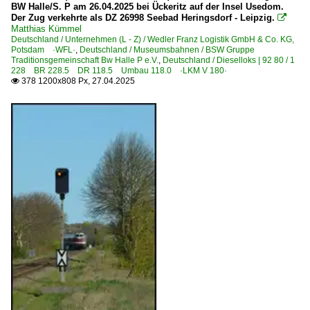
BW Halle/S. P am 26.04.2025 bei Ückeritz auf der Insel Usedom.
Der Zug verkehrte als DZ 26998 Seebad Heringsdorf - Leipzig.

Matthias Kümmel
Deutschland / Unternehmen (L - Z) / Wedler Franz Logistik GmbH & Co. KG,
Potsdam ·WFL·
,
Deutschland / Museumsbahnen / BSW Gruppe
Traditionsgemeinschaft Bw Halle P e.V.
,
Deutschland / Dieselloks | 92 80 / 1
228 BR 228.5 DR 118.5 Umbau 118.0 ·LKM V 180·
378 1200x808 Px, 27.04.2025
