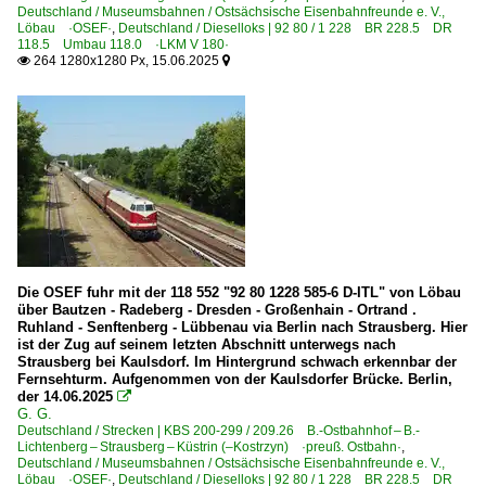
Deutschland / Museumsbahnen / Ostsächsische Eisenbahnfreunde e. V.,
Löbau ·OSEF·
,
Deutschland / Dieselloks | 92 80 / 1 228 BR 228.5 DR
118.5 Umbau 118.0 ·LKM V 180·
264 1280x1280 Px, 15.06.2025


Die OSEF fuhr mit der 118 552 "92 80 1228 585-6 D-ITL" von Löbau
über Bautzen - Radeberg - Dresden - Großenhain - Ortrand .
Ruhland - Senftenberg - Lübbenau via Berlin nach Strausberg. Hier
ist der Zug auf seinem letzten Abschnitt unterwegs nach
Strausberg bei Kaulsdorf. Im Hintergrund schwach erkennbar der
Fernsehturm. Aufgenommen von der Kaulsdorfer Brücke. Berlin,
der 14.06.2025

G. G.
Deutschland / Strecken | KBS 200-299 / 209.26 B.-Ostbahnhof – B.-
Lichtenberg – Strausberg – Küstrin (–Kostrzyn) ·preuß. Ostbahn·
,
Deutschland / Museumsbahnen / Ostsächsische Eisenbahnfreunde e. V.,
Löbau ·OSEF·
,
Deutschland / Dieselloks | 92 80 / 1 228 BR 228.5 DR