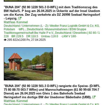
"BUNA 204" (92 80 1228 501-3 D-WFL) mit dem Traditionszug des
BW Halle/S. P bog am 26.04.2025 in Ückeritz auf der Insel Usedom
um die Kurve. Der Zug verkehrte als DZ 26998 Seebad Heringsdorf
- Leipzig.

Matthias Kümmel
Deutschland / Unternehmen (L - Z) / Wedler Franz Logistik GmbH & Co. KG,
Potsdam ·WFL·
,
Deutschland / Museumsbahnen / BSW Gruppe
Traditionsgemeinschaft Bw Halle P e.V.
,
Deutschland / Dieselloks | 92 80 / 1
228 BR 228.5 DR 118.5 Umbau 118.0 ·LKM V 180·
295 822x1200 Px, 27.04.2025

"BUNA 204" (92 80 1228 501-3 D-WFL) rangierte die Speise- (D-WFL
75 80 88-70 003-7 WRm) und Mannschaftswagen (61 80 99-68 704-7
Dienst) am 26.04.2025 von Gleis 1 des Bahnhofs Seebad
Heringsdorf ins dortige BW der Usedomer Bäderbahn (UBB).

Matthias Kümmel
Deutschland / Unternehmen (L - Z) / Wedler Franz Logistik GmbH & Co. KG,