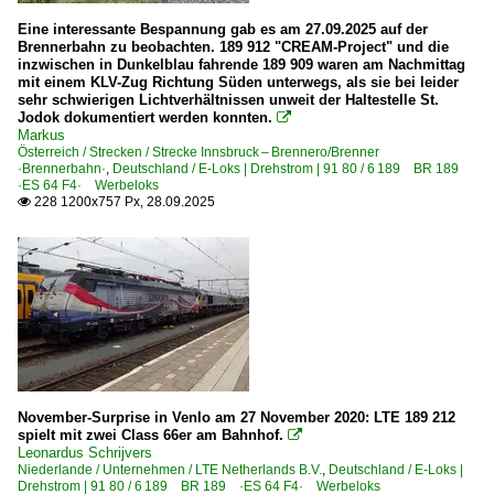
2008
Eine interessante Bespannung gab es am 27.09.2025 auf der
2009
Brennerbahn zu beobachten. 189 912 "CREAM-Project" und die
Deutschland
inzwischen in Dunkelblau fahrende 189 909 waren am Nachmittag
mit einem KLV-Zug Richtung Süden unterwegs, als sie bei leider
2010
sehr schwierigen Lichtverhältnissen unweit der Haltestelle St.
Bahnhöfe (A - E)
Jodok dokumentiert werden konnten.

2010
Markus
Allerheiligen
Österreich / Strecken / Strecke Innsbruck – Brennero/Brenner
2011
Basel Bad Bf
·Brennerbahn·
,
Deutschland / E-Loks | Drehstrom | 91 80 / 6 189 BR 189
·ES 64 F4· Werbeloks
2012
Berlin Lichtenberg
228 1200x757 Px, 28.09.2025

2013
Berlin Schönefeld Flughafen
2014
Bitterfeld
2015
Bochum Hbf ·EBO·
2016
Bonn-Mehlem
2017
Bremen Hbf ·HB·
2018
Darmstadt Hbf ·FD·
November-Surprise in Venlo am 27 November 2020: LTE 189 212
2019
Dedensen-Gümmer
spielt mit zwei Class 66er am Bahnhof.

Leonardus Schrijvers
Dortmund Hbf ·EDO·
2020
Niederlande / Unternehmen / LTE Netherlands B.V.
,
Deutschland / E-Loks |
Drehstrom | 91 80 / 6 189 BR 189 ·ES 64 F4· Werbeloks
Duisburg Hbf ·EDG·