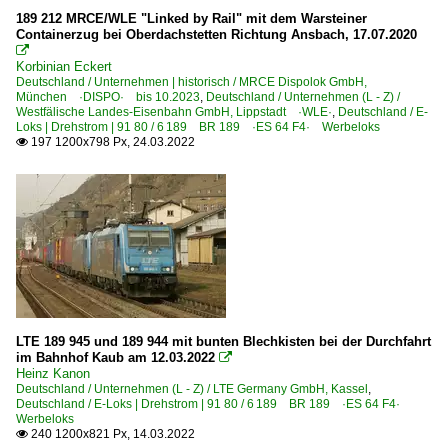
189 212 MRCE/WLE "Linked by Rail" mit dem Warsteiner
Unternehmen (A - K)
Containerzug bei Oberdachstetten Richtung Ansbach, 17.07.2020

Bombardier Transportation GmbH, Kassel ·BTK·
Korbinian Eckert
Deutschland / Unternehmen | historisch / MRCE Dispolok GmbH,
Captrain - ITL Eisenbahngesellschaft mbH, Dresden ·ITL
München ·DISPO· bis 10.2023
,
Deutschland / Unternehmen (L - Z) /
Westfälische Landes-Eisenbahn GmbH, Lippstadt ·WLE·
,
Deutschland / E-
DB AutoZug GmbH, Dortmund
Loks | Drehstrom | 91 80 / 6 189 BR 189 ·ES 64 F4· Werbeloks
197 1200x798 Px, 24.03.2022

DB Regio AG - Region Südost
ERS Railways GmbH, Hamburg ·DB·
Freightliner DE GmbH ·FDE·
Unternehmen (L - Z)
Lokomotion Gesellschaft für Schienentraktion mbH ·LM·
LTE Germany GmbH, Kassel
LTE 189 945 und 189 944 mit bunten Blechkisten bei der Durchfahrt
PRESS Eisenbahn-Bau- und Betriebsgesellschaft Pressnit
im Bahnhof Kaub am 12.03.2022

Heinz Kanon
Retrack Germany GmbH, Hamburg ·VTGRT·
Deutschland / Unternehmen (L - Z) / LTE Germany GmbH, Kassel
,
Siemens Prüfcenter Wegberg-Wildenrath ·PCW·
Deutschland / E-Loks | Drehstrom | 91 80 / 6 189 BR 189 ·ES 64 F4·
Werbeloks
TX Logistik AG, Troisdorf ·TXL·
240 1200x821 Px, 14.03.2022
