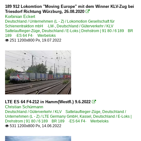
415 Köln – Leverkusen – Düsseldorf – Duisburg
189 912 Lokomtion "Moving Europe" mit dem Winner KLV-Zug bei
420 (Duisburg–) Oberhausen – Wesel – Emmerich (–Arn
Triesdorf Richtung Würzburg, 26.08.2020

Korbinian Eckert
430 Hamm – Soest – Paderborn – Altenbeken – Kassel
Deutschland / Unternehmen (L - Z) / Lokomotion Gesellschaft für
Schienentraktion mbH ·LM·
,
Deutschland / Güterverkehr / KLV
460 Köln – Au – Betzdorf (–Gießen) ·Siegstrecke·
Sattelauflieger-Züge
,
Deutschland / E-Loks | Drehstrom | 91 80 / 6 189 BR
189 ·ES 64 F4· Werbeloks
465 Köln – Grevenbroich – Rheydt (–Mönchengladbach)
251 1200x800 Px, 19.07.2022

465 Köln – Troisdorf – Neuwied – Niederlahnstein ·rechte
466 Wiesbaden – Kaub – Niederlahnstein ·rechte Rheinst
470 Köln – Bonn – Remagen – Koblenz ·linke Rheinstrec
471 Koblenz – Boppard – Bingen – Mainz ·linke Rheinstr
485 Aachen – Mönchengladbach – Düsseldorf – Wupperta
495 Köln – Neuss – Krefeld – Kleve (⨯ Nijmegen) ·Linksn
LTE ES 64 F4-212 in Hamm(Westfl.) 9.6.2022

Christian Schürmann
Strecken | KBS 600-699
Deutschland / Güterverkehr / KLV Sattelauflieger-Züge
,
Deutschland /
Unternehmen (L - Z) / LTE Germany GmbH, Kassel
,
Deutschland / E-Loks |
610 (Kassel–) Guntershausen – Bebra – Fulda ·Fuldatal
Drehstrom | 91 80 / 6 189 BR 189 ·ES 64 F4· Werbeloks
531 1200x800 Px, 14.06.2022

613 Göttingen – Eichenberg – Bebra
650 Frankfurt – Darmstadt – Mannheim-Friedrichsfeld ·