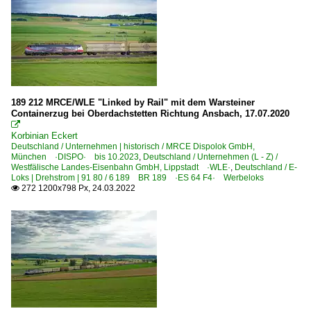
651 Mainz-Bischofsheim – Darmstadt – Aschaffenburg ·
Strecken | KBS 700-799
700 Mannheim – Karlsruhe ·Rheinbahn·
702 Offenburg – Freiburg – Müllheim (– Basel) ·Oberrhe
189 212 MRCE/WLE "Linked by Rail" mit dem Warsteiner
740 (Stuttgart–) Horb – Tuttlingen – Hattingen (–Singen
Containerzug bei Oberdachstetten Richtung Ansbach, 17.07.2020
750 Stuttgart – Plochingen – Geislingen – Ulm ·Filstalba

Korbinian Eckert
Deutschland / Unternehmen | historisch / MRCE Dispolok GmbH,
Strecken | KBS 800-999
München ·DISPO· bis 10.2023
,
Deutschland / Unternehmen (L - Z) /
Westfälische Landes-Eisenbahn GmbH, Lippstadt ·WLE·
,
Deutschland / E-
Loks | Drehstrom | 91 80 / 6 189 BR 189 ·ES 64 F4· Werbeloks
800 Würzburg – Gemünden – Aschaffenburg ·Main-Spes
272 1200x798 Px, 24.03.2022

880 Nürnberg – Regensburg – Obertraubling – Passau
900 München – Ingolstadt – Ingolstadt Nord
950 (München–) Rosenheim – Kufstein (–Innsbruck) ·In
950 München – Rosenheim
951 (München–) Rosenheim – Freilassing (–Salzburg)
990 (München–) Ingolstadt Nord – Treuchtlingen