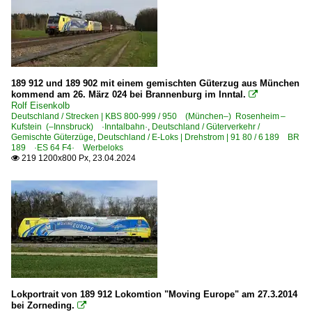
Detailfotos
Anschriften, Logos
E-Loks | Drehstrom | 91 80
189 912 und 189 902 mit einem gemischten Güterzug aus München
6 127 BR 127 ·ES 64 P·
kommend am 26. März 024 bei Brannenburg im Inntal.

Rolf Eisenkolb
6 152 BR 152 ·ES 64 F· Werbeloks
Deutschland / Strecken | KBS 800-999 / 950 (München–) Rosenheim –
6 182 BR 182 ·ES 64 U2· Private
Kufstein (–Innsbruck) ·Inntalbahn·
,
Deutschland / Güterverkehr /
Gemischte Güterzüge
,
Deutschland / E-Loks | Drehstrom | 91 80 / 6 189 BR
6 182 BR 182 ·ES 64 U2· Werbeloks
189 ·ES 64 F4· Werbeloks
219 1200x800 Px, 23.04.2024

6 185 BR 185 ·Traxx AC1/2· Private
6 186 BR 186 ·Traxx MS2e·
6 189 BR 189 ·ES 64 F4· Private
6 193 ¦ 7 193 BR 193 ·Vectron AC/MS· 'X4 E' Private
E-Loks | konventionell
6 139 BR 139 E 40.11
Lokportrait von 189 912 Lokomtion "Moving Europe" am 27.3.2014
6 139 BR 139 E 40.11 Private
bei Zorneding.
