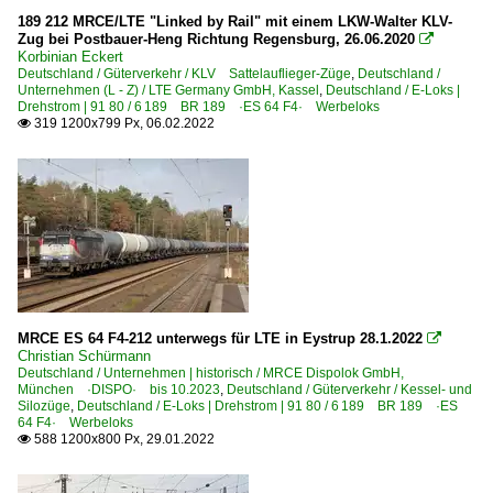
Rail Traction Company S.p.A., Bolzano ·RTC·
189 212 MRCE/LTE "Linked by Rail" mit einem LKW-Walter KLV-
Zug bei Postbauer-Heng Richtung Regensburg, 26.06.2020

Korbinian Eckert
Deutschland / Güterverkehr / KLV Sattelauflieger-Züge
,
Deutschland /
Niederlande
Unternehmen (L - Z) / LTE Germany GmbH, Kassel
,
Deutschland / E-Loks |
Drehstrom | 91 80 / 6 189 BR 189 ·ES 64 F4· Werbeloks
319 1200x799 Px, 06.02.2022

Bahnhöfe
Venlo
E-Loks
BR 1600
Güterverkehr
Containerzüge (Kombinierter Verkehr)
MRCE ES 64 F4-212 unterwegs für LTE in Eystrup 28.1.2022

Christian Schürmann
Deutschland / Unternehmen | historisch / MRCE Dispolok GmbH,
Unternehmen
München ·DISPO· bis 10.2023
,
Deutschland / Güterverkehr / Kessel- und
Silozüge
,
Deutschland / E-Loks | Drehstrom | 91 80 / 6 189 BR 189 ·ES
ERS Railways B.V., Rotterdam ·ERSR·
64 F4· Werbeloks
588 1200x800 Px, 29.01.2022

LTE Netherlands B.V.
Rail Force One B.V. ·RRL·RFO·