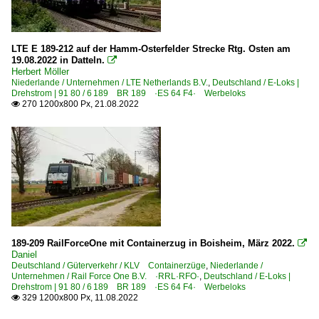
KLV Containerzüge
KLV Sattelauflieger-Züge
LTE E 189-212 auf der Hamm-Osterfelder Strecke Rtg. Osten am
19.08.2022 in Datteln.

KLV Winner-KLV-Züge
Herbert Möller
Kohle-, Erz- und Kokszüge
Niederlande / Unternehmen / LTE Netherlands B.V.
,
Deutschland / E-Loks |
Drehstrom | 91 80 / 6 189 BR 189 ·ES 64 F4· Werbeloks
270 1200x800 Px, 21.08.2022

Güterverkehr (Gbf, Rbf, Ubf)
Rbf München Nord
Güterverkehr | Zuggattungen
DGS Standard-Güterzüge Dritter
Regional- und Fernzüge
189-209 RailForceOne mit Containerzug in Boisheim, März 2022.

AZ Autozüge im Personenverkehr
Daniel
Deutschland / Güterverkehr / KLV Containerzüge
,
Niederlande /
CNL CityNightLine-Züge (alt)
Unternehmen / Rail Force One B.V. ·RRL·RFO·
,
Deutschland / E-Loks |
Drehstrom | 91 80 / 6 189 BR 189 ·ES 64 F4· Werbeloks
DLr Leerreisezüge ohne Halt und Fahrgäste
329 1200x800 Px, 11.08.2022

EC EuroCity-Züge