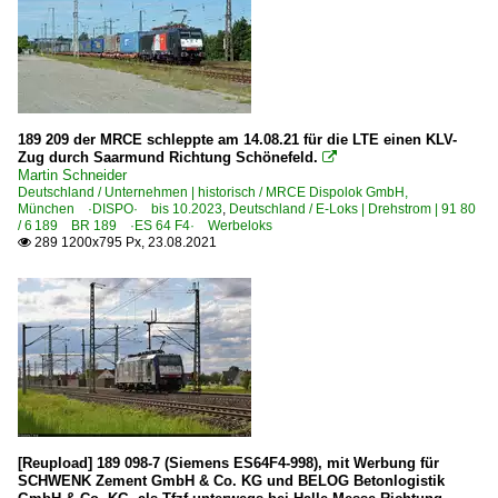
Unternehmen
LTE Logistik- und Transport GmbH, Graz
Rail Cargo Group - Transflex KG, Wien ·RCA·
189 209 der MRCE schleppte am 14.08.21 für die LTE einen KLV-
Zug durch Saarmund Richtung Schönefeld.

Schweiz
Martin Schneider
Deutschland / Unternehmen | historisch / MRCE Dispolok GmbH,
München ·DISPO· bis 10.2023
,
Deutschland / E-Loks | Drehstrom | 91 80
Bahnhöfe
/ 6 189 BR 189 ·ES 64 F4· Werbeloks
289 1200x795 Px, 23.08.2021

Basel Bad Bf (DB)
BLS | mit fusionierten Bahnen
GBS Gürbetal–Bern–Schwarzenburg-Bahn 1944-1997
Güterverkehr
Coil-, Stahl- und Aluminiumzüge
Containerzüge (Kombinierter Verkehr)
[Reupload] 189 098-7 (Siemens ES64F4-998), mit Werbung für
SCHWENK Zement GmbH & Co. KG und BELOG Betonlogistik