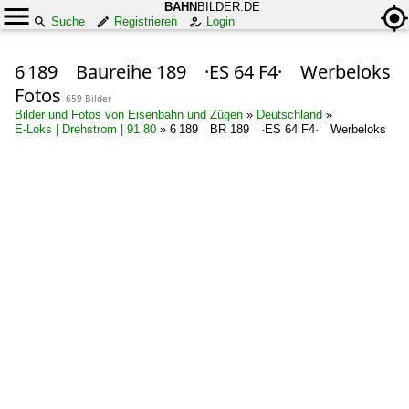
BAHN
BILDER.DE
Suche
Registrieren
Login
6 189 Baureihe 189 ·ES 64 F4· Werbeloks
Fotos
659 Bilder
Bilder und Fotos von Eisenbahn und Zügen
»
Deutschland
»
E-Loks | Drehstrom | 91 80
»
6 189 BR 189 ·ES 64 F4· Werbeloks