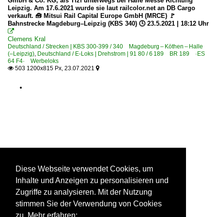
GmbH & Co. KG, als Tfzf unterwegs bei Halle Messe Richtung
Güterverkehr | Rbf, Gbf
Leipzig. Am 17.6.2021 wurde sie laut railcolor.net an DB Cargo
verkauft. 🧰 Mitsui Rail Capital Europe GmbH (MRCE) 🚩
Basel-Muttenz Rangierbahnhof
Bahnstrecke Magdeburg–Leipzig (KBS 340) 🕓 23.5.2021 | 18:12 Uhr

Clemens Kral
Regionen
Deutschland / Strecken | KBS 300-399 / 340 Magdeburg – Köthen – Halle
(–Leipzig)
,
Deutschland / E-Loks | Drehstrom | 91 80 / 6 189 BR 189 ·ES
Vaud | Waadtland
64 F4· Werbeloks
503 1200x815 Px, 23.07.2021


SBB | Schweizer Bundesbahnen
SBBC Schweizerische Bundesbahnen Cargo AG seit 19
SBBCI Schweizerische Bundesbahnen Cargo Internationa
Strecken
100 Lausanne – St-Maurice – Martigny – Visp – Brig JS
210 Lausanne – Yverdon – Neuchâtel – Biel JS>SBB ·Ju
Diese Webseite verwendet Cookies, um
500 Sissach – Gelterkinden – Olten SCB>SBB ·Hauenste
Inhalte und Anzeigen zu personalisieren und
Zugriffe zu analysieren. Mit der Nutzung
stimmen Sie der Verwendung von Cookies
Slowenien
zu. Mehr erfahren: