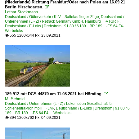
(Niederlande) Richtung Frankfurt/Oder nach Polen am 16.09.21
Berlin Hirschgarten.

Sonderzüge und Sonderfahrten
Lothar Stöckmann
Deutschland / Güterverkehr / KLV Sattelauflieger-Züge
,
Deutschland /
Unternehmen (L - Z) / Retrack Germany GmbH, Hamburg ·VTGRT·
,
Güterverkehr
Deutschland / E-Loks | Drehstrom | 91 80 / 6 189 BR 189 ·ES 64 F4·
Werbeloks
Coil- und Stahlzüge
555 1200x644 Px, 23.09.2021

Kombiverkehr-/Sattelauflieger-Züge
Regional- und Fernverkehr
DRV Schnellzug von Reiseveranstalter
EC EuroCity-Züge
Strecken
189 912 mit DGS 44870 am 11.08.2021 bei Hörafing.

M. Schmid
Strecke Innsbruck – Brennero/Brenner ·Brennerbahn·
Deutschland / Unternehmen (L - Z) / Lokomotion Gesellschaft für
Schienentraktion mbH ·LM·
,
Deutschland / E-Loks | Drehstrom | 91 80 / 6
Strecke Kufstein – Innsbruck ·Unterinntalbahn·
189 BR 189 ·ES 64 F4· Werbeloks
394 1200x762 Px, 04.09.2021

Strecke Linz – Rohr-Bad Hall – Selzthal ·Pyhrnbahn·
Strecke Salzburg – Zell am See – Wörgl ·Salzburg-Tirole
Strecke Schwarzach St. Veit – Spittal-Millstättersee ·Tau