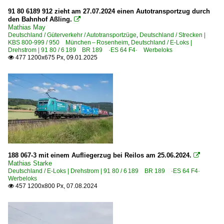
91 80 6189 912 zieht am 27.07.2024 einen Autotransportzug durch
Mannheim Hbf ·RM·
den Bahnhof Aßling.

Müllheim (Baden)
Mathias May
Deutschland / Güterverkehr / Autotransportzüge
,
Deutschland / Strecken |
München Hauptbahnhof ·MH·
KBS 800-999 / 950 München – Rosenheim
,
Deutschland / E-Loks |
Drehstrom | 91 80 / 6 189 BR 189 ·ES 64 F4· Werbeloks
München-Heimeranplatz
477 1200x675 Px, 09.01.2025

München-Ostbahnhof
Niederndodeleben
Bahnhöfe (R - Z)
Rheydt
Rommerskirchen
Saarmund
188 067-3 mit einem Aufliegerzug bei Reilos am 25.06.2024.

Mathias Starke
St. Goarshausen
Deutschland / E-Loks | Drehstrom | 91 80 / 6 189 BR 189 ·ES 64 F4·
Werbeloks
457 1200x800 Px, 07.08.2024

Dampfloks
BR 10 DB 010 ·DB-Neubau·