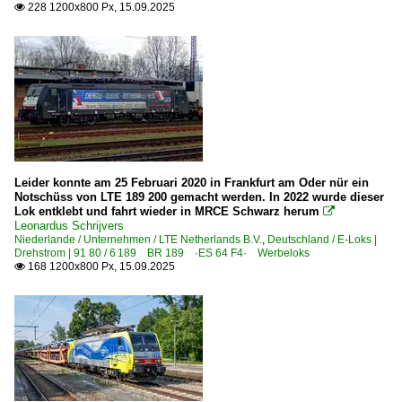
228 1200x800 Px, 15.09.2025

2020
Düsseldorf Hbf ·KD·
2021
Düsseldorf (sonstige)
2022
Eichenberg
2023
Essen Hbf ·EE·
2024
2025
Bahnhöfe (F - K)
Grevenbroich
Leider konnte am 25 Februari 2020 in Frankfurt am Oder nür ein
Halle (Saale) Hbf ·LH·
Notschüss von LTE 189 200 gemacht werden. In 2022 wurde dieser
Lok entklebt und fahrt wieder in MRCE Schwarz herum

Köln (sonstige)
Leonardus Schrijvers
Niederlande / Unternehmen / LTE Netherlands B.V.
,
Deutschland / E-Loks |
Königswinter
Drehstrom | 91 80 / 6 189 BR 189 ·ES 64 F4· Werbeloks
168 1200x800 Px, 15.09.2025

Krefeld
Kronach
Bahnhöfe (L - Q)
Ludwigshafen (Rhein)
Mainz (sonstige Bahnhöfe)