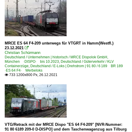
Österreich
Bahnhöfe
Brenner
MRCE ES 64 F4-209 unterwegs für VTGRT in Hamm(Westfl.)
Brixlegg
23.12.2021

Christian Schürmann
Kufstein
Deutschland / Unternehmen | historisch / MRCE Dispolok GmbH,
München ·DISPO· bis 10.2023
Wels
,
Deutschland / Güterverkehr / KLV
Containerzüge
,
Deutschland / E-Loks | Drehstrom | 91 80 / 6 189 BR 189
Wien Praterkai / Donaukai
·ES 64 F4· Werbeloks
733 1200x800 Px, 26.12.2021

Bahntechnische Anlagen und Kunstbauten
Eisenbahnbrücken
E-Loks
BR 1216 · E 190 ·ES 64 U4· Taurus Werbeloks
VTG/Retrack mit der MRCE Dispo "ES 64 F4-209" [NVR-Nummer:
91 80 6189 209-0 D-DISPO] und dem Taschenwagenzug aus Tilburg
Galerien