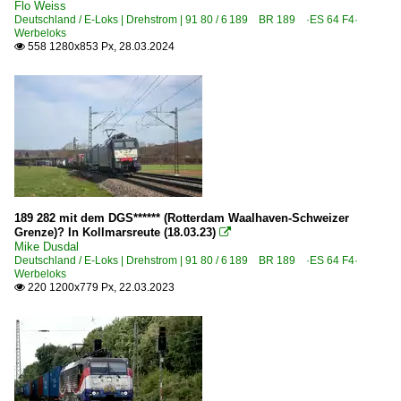
Flo Weiss
Deutschland / E-Loks | Drehstrom | 91 80 / 6 189 BR 189 ·ES 64 F4·
Elektrotriebzüge | 94 80
Werbeloks
558 1280x853 Px, 28.03.2024

0 425 BR 425 'Quietschie'
Galerien
2010 125 Jahre Betriebswerk Osnabrück
2010 175 Jahre Eisenbahn in Deutschland
Grenzverkehr
189 282 mit dem DGS****** (Rotterdam Waalhaven-Schweizer
Deutschland <-> Österreich
Grenze)? In Kollmarsreute (18.03.23)

Mike Dusdal
Deutschland / E-Loks | Drehstrom | 91 80 / 6 189 BR 189 ·ES 64 F4·
Güterverkehr
Werbeloks
220 1200x779 Px, 22.03.2023

Autotransportzüge
Coil-, Stahl- und Aluminiumzüge
Gemischte Güterzüge
Güterzüge (sonstige)
Kessel- und Silozüge