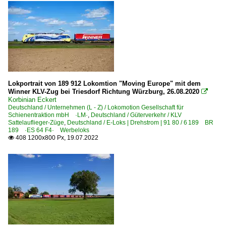
Lz Lokzüge
UEx Urlaubs-Express-Züge
Strecken | KBS 100-199
110 (Hannover–) Celle – Lüneburg – H.-Harburg (–Hambur
Lokportrait von 189 912 Lokomtion "Moving Europe" mit dem
Strecken | KBS 200-299
Winner KLV-Zug bei Triesdorf Richtung Würzburg, 26.08.2020

Korbinian Eckert
Strecke 6126 Saarmund – Diedersdorf – Schönefeld Flugh
Deutschland / Unternehmen (L - Z) / Lokomotion Gesellschaft für
Schienentraktion mbH ·LM·
,
Deutschland / Güterverkehr / KLV
Sattelauflieger-Züge
,
Deutschland / E-Loks | Drehstrom | 91 80 / 6 189 BR
Strecken | KBS 300-399
189 ·ES 64 F4· Werbeloks
408 1200x800 Px, 19.07.2022

310 (Hannover–) Braunschweig – Marienborn – Magdebu
340 Magdeburg – Köthen – Halle (–Leipzig)
350 Hannover – Kreiensen – Göttingen (–Kassel) ·hann
375 (Minden–) Löhne – Osnabrück – Rheine – Bad Benth
Strecken | KBS 400-499