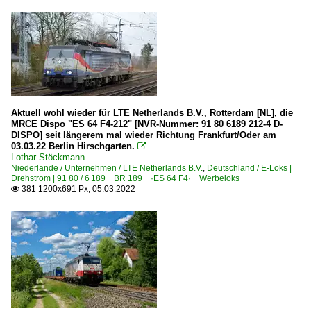
Westfälische Landes-Eisenbahn GmbH, Lippstadt ·WLE·
Unternehmen | historisch
Bayerische Oberlandbahn - Meridian bis 06.2020
MRCE Dispolok GmbH, München ·DISPO· bis 10.2023
Railion Deutschland AG, Berlin ·DB·
Aktuell wohl wieder für LTE Netherlands B.V., Rotterdam [NL], die
MRCE Dispo "ES 64 F4-212" [NVR-Nummer: 91 80 6189 212-4 D-
DISPO] seit längerem mal wieder Richtung Frankfurt/Oder am
Italien
03.03.22 Berlin Hirschgarten.

Lothar Stöckmann
Niederlande / Unternehmen / LTE Netherlands B.V.
,
Deutschland / E-Loks |
Bahnhöfe
Drehstrom | 91 80 / 6 189 BR 189 ·ES 64 F4· Werbeloks
381 1200x691 Px, 05.03.2022

Bolzano (Bozen)
Brennero
Strecken
43 Brenner/Brennero – Verona ·Brennerbahn·
Unternehmen