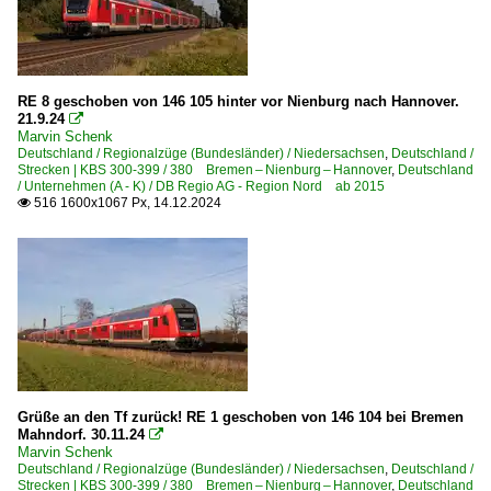
Bentheimer Eisenbahn AG ·BE·
DB Regio (allgemein)
DB Regio AG - DB Gebrauchtzug
RE 8 geschoben von 146 105 hinter vor Nienburg nach Hannover.
DB Regio AG - Region Baden-Württemberg
21.9.24

Marvin Schenk
DB Regio AG - Region Nord ab 2015
Deutschland / Regionalzüge (Bundesländer) / Niedersachsen
,
Deutschland /
Strecken | KBS 300-399 / 380 Bremen – Nienburg – Hannover
,
Deutschland
DB Regio AG - Region NRW ab 2004
/ Unternehmen (A - K) / DB Regio AG - Region Nord ab 2015
516 1600x1067 Px, 14.12.2024

Eisenbahnen und Verkehrsbetriebe Elbe-Weser GmbH, Z
erixx Holstein GmbH, Lübeck ab 2022
Keolis Deutschland GmbH & Co. KG NL Eurobahn, Düsse
Unternehmen (L - Z)
Metronom Eisenbahngesellschaft - Enno, Uelzen ·ME·
Metronom Eisenbahngesellschaft mbH, Uelzen ·ME·
Grüße an den Tf zurück! RE 1 geschoben von 146 104 bei Bremen
Regionalverkehre Start Deutschland GmbH ·RVSD·STAR
Mahndorf. 30.11.24

Marvin Schenk
SRI Rail Invest GmbH, Grundremmingen
Deutschland / Regionalzüge (Bundesländer) / Niedersachsen
,
Deutschland /
Strecken | KBS 300-399 / 380 Bremen – Nienburg – Hannover
,
Deutschland
Transdev GmbH - NordWestBahn ·NWB·