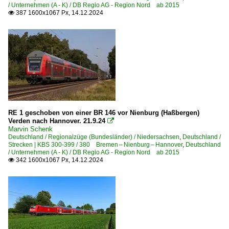
/ Unternehmen (A - K) / DB Regio AG - Region Nord ab 2015
387 1600x1067 Px, 14.12.2024

Wedler Franz Logistik GmbH & Co. KG, Potsdam ·WFL·
Unternehmen | historisch
DB Regio AG - RB Niedersachsen/Bremen bis 2015 >No
erixx GmbH - Der Heidesprinter bis 12.2021
Veolia Verkehr Sachsen-Anhalt - HarzElbeExpress bis 03
Niederlande
RE 1 geschoben von einer BR 146 vor Nienburg (Haßbergen)
Verden nach Hannover. 21.9.24

Marvin Schenk
Dieseltriebzüge
Deutschland / Regionalzüge (Bundesländer) / Niedersachsen
,
Deutschland /
Strecken | KBS 300-399 / 380 Bremen – Nienburg – Hannover
,
Deutschland
3400 · DM 90 Buffel
/ Unternehmen (A - K) / DB Regio AG - Region Nord ab 2015
342 1600x1067 Px, 14.12.2024
