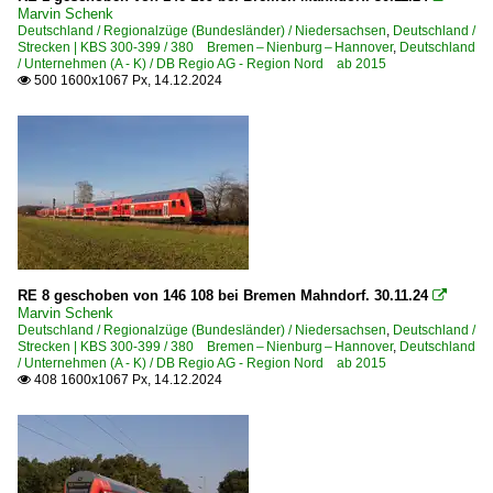
Marvin Schenk
357 Northeim – Herzberg – Nordhausen ·Südharzbahn·
Deutschland / Regionalzüge (Bundesländer) / Niedersachsen
,
Deutschland /
Strecken | KBS 300-399 / 380 Bremen – Nienburg – Hannover
,
Deutschland
358 Seesen – Osterode – Herzberg ·Westharzbahn·
/ Unternehmen (A - K) / DB Regio AG - Region Nord ab 2015
500 1600x1067 Px, 14.12.2024

370 Bielefeld – Minden – Wunstorf – Hannover
375 (Minden–) Löhne – Osnabrück – Rheine – Bad Benth
380 Bremen – Nienburg – Hannover
385 (Wanne-Eickel–) Münster – Bremen (–Hamburg) ·Ro
390 Bremen – Oldenburg – Emden – Norddeich Mole
392 Wilhelmshaven – Oldenburg – Cloppenburg – Osnab
394 Bremen – Delmenhorst – Vechta – Osnabrück
RE 8 geschoben von 146 108 bei Bremen Mahndorf. 30.11.24

395 Rheine – Papenburg – Emden (–Norddeich Mole) ·E
Marvin Schenk
Deutschland / Regionalzüge (Bundesländer) / Niedersachsen
,
Deutschland /
Strecken | KBS 300-399 / 380 Bremen – Nienburg – Hannover
,
Deutschland
Strecken | KBS 600-699
/ Unternehmen (A - K) / DB Regio AG - Region Nord ab 2015
408 1600x1067 Px, 14.12.2024

613 Göttingen – Eichenberg – Bebra
Unternehmen (A - K)
Abellio Rail GmbH - WestfalenBahn GmbH, Bielefeld ·W