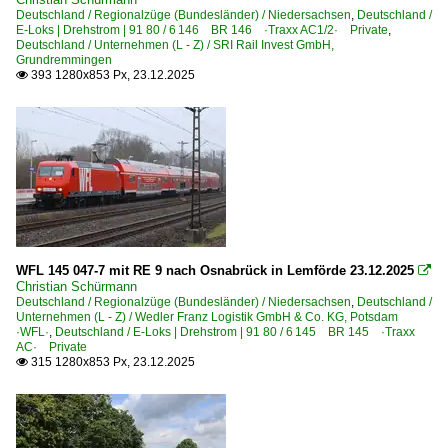
Elektrotriebzüge | 93 8x | ICE - IC
Deutschland / Regionalzüge (Bundesländer) / Niedersachsen
,
Deutschland /
E-Loks | Drehstrom | 91 80 / 6 146 BR 146 ·Traxx AC1/2· Private
,
ICE 1 BR 401 · 5 401 · 5 801-804 ganze Züge
Deutschland / Unternehmen (L - Z) / SRI Rail Invest GmbH,
Grundremmingen
ICE 4 BR 412 · x 412 · x 812
393 1280x853 Px, 23.12.2025

Elektrotriebzüge | 94 80
0 424 BR 424
0 425 BR 425 'Quietschie'
0 427 BR 427 ·Flirt (dreiteilig)·
0 428 BR 428 ·Flirt (vierteilig)·
0 429 BR 429.1 ·Flirt 3 (fünfteilig)· Private
WFL 145 047-7 mit RE 9 nach Osnabrück in Lemförde 23.12.2025

Christian Schürmann
0 440 BR 440 ·Coradia Continental· Private 'Mopsgesi
Deutschland / Regionalzüge (Bundesländer) / Niedersachsen
,
Deutschland /
Unternehmen (L - Z) / Wedler Franz Logistik GmbH & Co. KG, Potsdam
0 445 BR 445.0 ·Kiss (sechsteilig)·
·WFL·
,
Deutschland / E-Loks | Drehstrom | 91 80 / 6 145 BR 145 ·Traxx
AC· Private
0 445 BR 445.1 ·Kiss (vierteilig)·
315 1280x853 Px, 23.12.2025

1 428 BR 428 ·Flirt 3 (vierteilig)·
1 440 BR 440 ·Coradia Continental 2· 'Grinsekatze'
1 440 BR 440 ·Coradia Continental 2· 'Grinsekatze' Pr