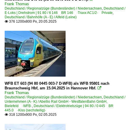
Frank Thomas
Personenwagen | Steuerwagen
Deutschland / Regionalzüge (Bundesländer) / Niedersachsen
,
Deutschland /
E-Loks | Drehstrom | 91 80 / 6 146 BR 146 ·Traxx AC1/2· Private
,
Doppelstock-Steuerwagen 3. Generation 761, 762
Deutschland / Bahnhöfe (A - E) / Alfeld (Leine)
376 1200x800 Px, 20.05.2025

Doppelstock-Steuerwagen 4. Generation 763-767, 785
Doppelstock-Steuerwagen 5. Generation IC2 668
Steuerwagen Bauart Karlsruhe 'Silberling'
Steuerwagen Bauart Wittenberge
Regional- und Fernzüge
IC InterCity-Züge
MET Metropolitan-Züge
WFB ET 603 (94 80 0445 003-7 D-WFB) als WFB 95801 nach
Braunschweig Hbf, am 15.04.2025 in Hannover Hbf.

Frank Thomas
Regionalzüge (Bundesländer)
Deutschland / Regionalzüge (Bundesländer) / Niedersachsen
,
Deutschland /
Unternehmen (A - K) / Abellio Rail GmbH - WestfalenBahn GmbH,
Berlin und Brandenburg
Bielefeld ·WFB·
,
Deutschland / Elektrotriebzüge | 94 80 / 0 445 BR
445.0 ·Kiss (sechsteilig)·
Hamburg
318 1200x900 Px, 02.05.2025

Rheinland-Pfalz