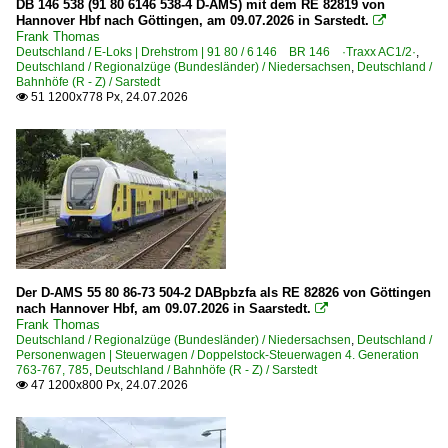
DB 146 538 (91 80 6146 538-4 D-AMS) mit dem RE 82819 von
2005
Bramsche
Hannover Hbf nach Göttingen, am 09.07.2026 in Sarstedt.

2006
Braunschweig Hbf ·HBS·
Frank Thomas
Deutschland / E-Loks | Drehstrom | 91 80 / 6 146 BR 146 ·Traxx AC1/2·
,
2007
Bremen Hbf ·HB·
Deutschland / Regionalzüge (Bundesländer) / Niedersachsen
,
Deutschland /
Bahnhöfe (R - Z) / Sarstedt
2008
Buchholz(Nordheide)
51 1200x778 Px, 24.07.2026

2009
Dedensen-Gümmer
Elze
2010
Emden
2010
Bahnhöfe (F - K)
2011
2012
Goslar
2013
Göttingen
Der D-AMS 55 80 86-73 504-2 DABpbzfa als RE 82826 von Göttingen
nach Hannover Hbf, am 09.07.2026 in Saarstedt.

2014
Hamburg-Harburg
Frank Thomas
Deutschland / Regionalzüge (Bundesländer) / Niedersachsen
,
Deutschland /
2015
Hameln
Personenwagen | Steuerwagen / Doppelstock-Steuerwagen 4. Generation
763-767, 785
,
Deutschland / Bahnhöfe (R - Z) / Sarstedt
2016
Hannover Hbf ·HH·
47 1200x800 Px, 24.07.2026

2017
Helmstedt
2018
Hildesheim