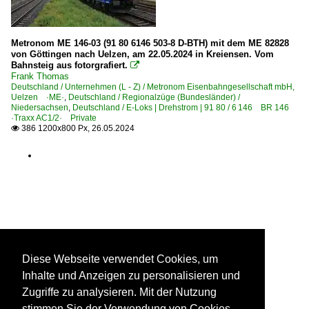
Metronom ME 146-03 (91 80 6146 503-8 D-BTH) mit dem ME 82828
von Göttingen nach Uelzen, am 22.05.2024 in Kreiensen. Vom
Bahnsteig aus fotorgrafiert.

Frank Thomas
Deutschland / Unternehmen (L - Z) / Metronom Eisenbahngesellschaft mbH,
Uelzen ·ME·
,
Deutschland / Regionalzüge (Bundesländer) /
Niedersachsen
,
Deutschland / E-Loks | Drehstrom | 91 80 / 6 146 BR 146
·Traxx AC1/2· Private
386 1200x800 Px, 26.05.2024

Diese Webseite verwendet Cookies, um
Inhalte und Anzeigen zu personalisieren und
Zugriffe zu analysieren. Mit der Nutzung
stimmen Sie der Verwendung von Cookies