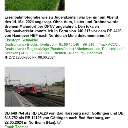
Eisenbahnfotografie wie zu Jugendzeiten war bei mir am Abend
des 14. Mai 2024 angesagt. Ohne Auto, Leiter und Drohne wurde
Bremen Mahndorf per ÖPNV angefahren. Den lokalen
Regionalverkehr konnte ich in Form von 146 217 vor dem RE 4426
von Hannover HBF nach Norddeich Mole dokumentieren.

Christoph Schneider
Deutschland / E-Loks | Drehstrom | 91 80 / 6 146 BR 146 ·Traxx AC1/2·
,
Deutschland / Regionalzüge (Bundesländer) / Niedersachsen
,
Deutschland /
Strecken | KBS 300-399 / 380 Bremen – Nienburg – Hannover
272 1200x800 Px, 08.06.2024

DB 648 764 als RB 14120 von Bad Harzburg nach Göttingen und DB
648 752 als RB 14125 von Göttingen nach Bad Harzburg, am
22.05.2024 in Northeim (Han).

Frank Thomas