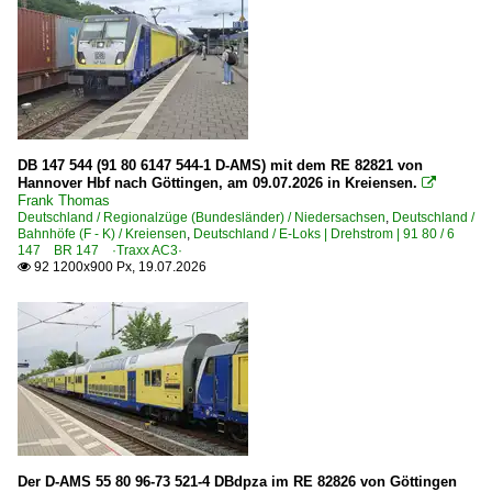
2019
Kreiensen
2020
Bahnhöfe (L - Q)
2020
Leer
2021
Lehrte
2022
DB 147 544 (91 80 6147 544-1 D-AMS) mit dem RE 82821 von
Lüneburg
Hannover Hbf nach Göttingen, am 09.07.2026 in Kreiensen.

2023
Nienburg
Frank Thomas
Deutschland / Regionalzüge (Bundesländer) / Niedersachsen
,
Deutschland /
2024
Norddeich-Mole
Bahnhöfe (F - K) / Kreiensen
,
Deutschland / E-Loks | Drehstrom | 91 80 / 6
147 BR 147 ·Traxx AC3·
2025
Nordhausen
92 1200x900 Px, 19.07.2026

2026
Oldenburg
Osnabrück
Bahnhöfe (R - Z)
Rheine
Rotenburg (Wümme)
Salzbergen
Der D-AMS 55 80 96-73 521-4 DBdpza im RE 82826 von Göttingen