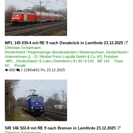
6 146 BR 146 ·Traxx AC1/2· Private
6 146 BR 146 ·Traxx AC1/2· Werbeloks
6 147 BR 147 ·Traxx AC3·
6 185 BR 185 ·Traxx AC1/2·
6 185 BR 185 ·Traxx AC1/2· Private
WFL 145 039-4 mit RE 9 nach Osnabrück in Lemförde 23.12.2025

Christian Schürmann
E-Loks | konventionell
Deutschland / Regionalzüge (Bundesländer) / Niedersachsen
,
Deutschland /
Unternehmen (L - Z) / Wedler Franz Logistik GmbH & Co. KG, Potsdam
·WFL·
,
Deutschland / E-Loks | Drehstrom | 91 80 / 6 145 BR 145 ·Traxx
6 110 BR 110.1 E 10 'Kasten'
AC· Private
600
1280x841 Px, 23.12.2025

 2
6 110 BR 110.3 E 10 'Bügelfalte'
6 111 BR 111
6 111 BR 111 Lokportraits
6 112 BR 112.1 DR 212
6 143 BR 143 DR 243
6 143 BR 143 DR 243 Lokportraits
6 155 BR 155 DR 250 'Energiecontainer'
SRI 146 522-8 mit RE 9 nach Bremen in Lemförde 23.12.2025

Christian Schürmann