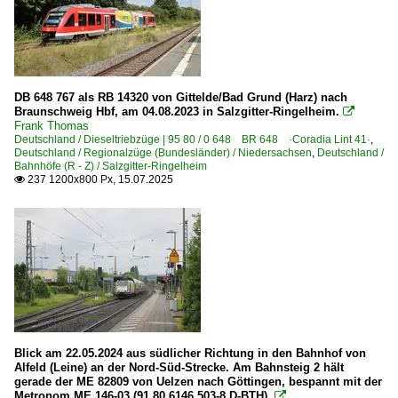
2 429 BR 429 ·Flirt 3 MS D/NL·
3 428 BR 428 ·Flirt 3 XL (vierteilig)·
Galerien
DB 648 767 als RB 14320 von Gittelde/Bad Grund (Harz) nach
Braunschweig Hbf, am 04.08.2023 in Salzgitter-Ringelheim.

Wetterkapriolen/Hardcore-Wetter
Frank Thomas
Deutschland / Dieseltriebzüge | 95 80 / 0 648 BR 648 ·Coradia Lint 41·
,
Deutschland / Regionalzüge (Bundesländer) / Niedersachsen
,
Deutschland /
Grenzverkehr
Bahnhöfe (R - Z) / Salzgitter-Ringelheim
237 1200x800 Px, 15.07.2025

Deutschland <-> Niederlande
Güterverkehr
Kessel- und Silozüge
Personenwagen | Doppelstockwagen | Mittelwagen
Doppelstock-Mittelwagen 3. Generation Klimaanlage 743
Doppelstock-Mittelwagen 4.Generation 753, 756, 758, 780
Blick am 22.05.2024 aus südlicher Richtung in den Bahnhof von
Alfeld (Leine) an der Nord-Süd-Strecke. Am Bahnsteig 2 hält
~ Sonstige Doppelstock-Zwischenwagen
gerade der ME 82809 von Uelzen nach Göttingen, bespannt mit der
Metronom ME 146-03 (91 80 6146 503-8 D-BTH).
