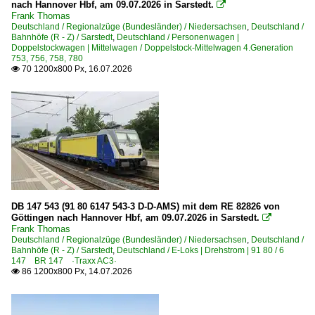
nach Hannover Hbf, am 09.07.2026 in Sarstedt.

Salzgitter-Ringelheim
Frank Thomas
Deutschland / Regionalzüge (Bundesländer) / Niedersachsen
,
Deutschland /
Sarstedt
Bahnhöfe (R - Z) / Sarstedt
,
Deutschland / Personenwagen |
Doppelstockwagen | Mittelwagen / Doppelstock-Mittelwagen 4.Generation
Schneverdingen
753, 756, 758, 780
70 1200x800 Px, 16.07.2026

Soltau (Han)
Uelzen (Hundertwasser-Bahnhof)
Verden (Aller)
Vienenburg
Vöhrum
Winsen (Luhe)
Wolfsburg Hbf ·HWOB·
DB 147 543 (91 80 6147 543-3 D-D-AMS) mit dem RE 82826 von
Wunstorf
Göttingen nach Hannover Hbf, am 09.07.2026 in Sarstedt.

Frank Thomas
~ Sonstige
Deutschland / Regionalzüge (Bundesländer) / Niedersachsen
,
Deutschland /
Bahnhöfe (R - Z) / Sarstedt
,
Deutschland / E-Loks | Drehstrom | 91 80 / 6
147 BR 147 ·Traxx AC3·
Bahntechnische Anlagen und Kunstbauten
86 1200x800 Px, 14.07.2026

Stellwerke
Telegrafenleitungen