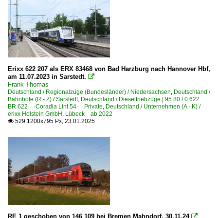
Sonstiges
Zuglaufschilder
Strecken | KBS 100-199
110 (Hannover–) Celle – Lüneburg – H.-Harburg (–Hambur
Erixx 622 207 als ERX 83468 von Bad Harzburg nach Hannover Hbf,
112 Wittenberge ⨯ Dannenberg Ost – Lüneburg ⨯ Buch
am 11.07.2023 in Sarstedt.

Frank Thomas
123 Hannover – Bad Fallingbostel – Buchholz ·Heideba
Deutschland / Regionalzüge (Bundesländer) / Niedersachsen
,
Deutschland /
Bahnhöfe (R - Z) / Sarstedt
,
Deutschland / Dieseltriebzüge | 95 80 / 0 622
124 Nienburg – Minden ·Natobahn·
BR 622 ·Coradia Lint 54· Private
,
Deutschland / Unternehmen (A - K) /
erixx Holstein GmbH, Lübeck ab 2022
125 Cuxhaven – Bremerhaven – Bremen
529 1200x795 Px, 23.01.2025

Strecken | KBS 300-399
300 Wolfsburg – Lehrte (–Hannover) ·Lehrter Bahn· S
310 Hannover – Lehrte – Braunschweig (–Magdeburg)
320 (Hannover–) Hildesheim – Goslar – Bad Harzburg
330 Ilsenburg – Vienenburg
350 Hannover – Kreiensen – Göttingen (–Kassel) ·hann
RE 1 geschoben von 146 109 bei Bremen Mahndorf. 30.11.24
