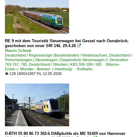
Detailfotos
Wagenübergänge
Dieselloks | 92 80
RE 9 mit dem Touristik Steuerwagen bei Gessel nach Osnabrück;
geschoben von einer SRI 146. 29.4.26
1 218 BR 218

Marvin Schenk
1 218 BR 218 Lokportraits
Deutschland / Regionalzüge (Bundesländer) / Niedersachsen
,
Deutschland /
Personenwagen | Steuerwagen / Doppelstock-Steuerwagen 4. Generation
1 246 BR 246 ·Traxx DE·
763-767, 785
,
Deutschland / Strecken | KBS 300-399 / 385 (Wanne-
Eickel–) Münster – Bremen (–Hamburg) ·Rollbahn·
126 1600x1067 Px, 12.05.2026

Dieseltriebzüge | 95 80
0 612 BR 612 ·RegioSwinger· 'Wackeldackel'
0 614 BR 614 · 914
0 622 BR 622 ·Coradia Lint 54·
0 622 BR 622 ·Coradia Lint 54· Private
0 623 BR 623 ·Coradia Lint 41·
0 628 BR 628 · 928 · BR 629
D-BTH 55 80 86 73 302-6 DABpbzkfa als ME 91429 von Hannover