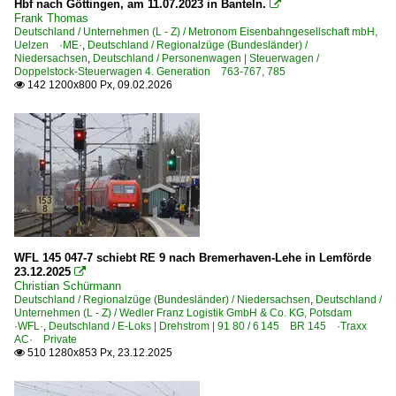
Hbf nach Göttingen, am 11.07.2023 in Banteln.

0 640 BR 640 ·Coradia Lint 27·
Frank Thomas
Deutschland / Unternehmen (L - Z) / Metronom Eisenbahngesellschaft mbH,
0 642 BR 642 ·Desiro·
Uelzen ·ME·
,
Deutschland / Regionalzüge (Bundesländer) /
Niedersachsen
,
Deutschland / Personenwagen | Steuerwagen /
0 643 BR 643 ·Talent· Private
Doppelstock-Steuerwagen 4. Generation 763-767, 785
142 1200x800 Px, 09.02.2026

0 648 BR 648 ·Coradia Lint 41·
0 648 BR 648 ·Coradia Lint 41· Private
Dieseltriebzüge | bis 1970 und Altbautriebzüge
DB VT 24 · BR 624 auch VT 23
E-Loks | Drehstrom | 91 80
6 101 BR 101 Lokportraits
WFL 145 047-7 schiebt RE 9 nach Bremerhaven-Lehe in Lemförde
23.12.2025

6 120 BR 120.2 DB Regio
Christian Schürmann
Deutschland / Regionalzüge (Bundesländer) / Niedersachsen
,
Deutschland /
6 145 BR 145 ·Traxx AC·
Unternehmen (L - Z) / Wedler Franz Logistik GmbH & Co. KG, Potsdam
·WFL·
,
Deutschland / E-Loks | Drehstrom | 91 80 / 6 145 BR 145 ·Traxx
6 145 BR 145 ·Traxx AC· Private
AC· Private
510 1280x853 Px, 23.12.2025

6 146 BR 146 ·Traxx AC1/2·
6 146 BR 146 ·Traxx AC1/2· Lokportraits