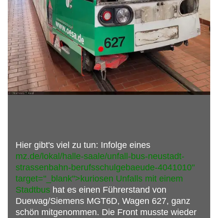
Hier gibt's viel zu tun: Infolge eines
mz.de/lokal/halle-saale/unfall-bus-neustadt-
strassenbahn-berufsschulgebaeude-4041010"
target="_blank">kuriosen Unfalls mit einem
Stadtbus
hat es einen Führerstand von
Duewag/Siemens MGT6D, Wagen 627, ganz
schön mitgenommen. Die Front musste wieder