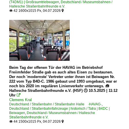
(T4DM1) | Großraumtriebwagen
,
Deutschland / Museumsbahnen /
Hallesche Straßenbahnfreunde e.V.
42 1600x1015 Px, 04.07.2026


Beim Tag der offenen Tür der HAVAG im Betriebshof
Freiimfelder Straße gab es auch altes Eisen zu bestaunen.
Der noch 'modernste' Vertreter unter ihnen ist Beiwagen Nr.
222 vom Typ B4D-C. 1986 gebaut und 1993 umgebaut, war er
noch bis 2020 im regulären Linienverkehr unterwegs. 🧰
Hallesche Straßenbahnfreunde e.V. (HSF) 🕓 10.5.2025 | 11:12
Uhr

Clemens Kral
Deutschland / Straßenbahn / Straßenbahn Halle ·HAVAG·
,
Deutschland / Straßenbahnfahrzeuge | historisch / Tatra | B4DC |
Beiwagen
,
Deutschland / Museumsbahnen / Hallesche
Straßenbahnfreunde e.V.
44 1500x1015 Px, 04.07.2026

