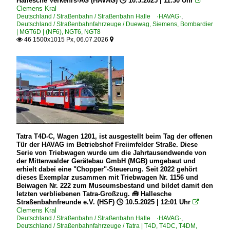
Hallesche Verkehrs-AG (HAVAG) 🕓 10.5.2025 | 11:30 Uhr

Clemens Kral
Deutschland / Straßenbahn / Straßenbahn Halle ·HAVAG·
,
Deutschland / Straßenbahnfahrzeuge / Duewag, Siemens, Bombardier
| MGT6D | (NF6), NGT6, NGT8
46 1500x1015 Px, 06.07.2026


Tatra T4D-C, Wagen 1201, ist ausgestellt beim Tag der offenen
Tür der HAVAG im Betriebshof Freiimfelder Straße. Diese
Serie von Triebwagen wurde um die Jahrtausendwende von
der Mittenwalder Gerätebau GmbH (MGB) umgebaut und
erhielt dabei eine "Chopper"-Steuerung. Seit 2022 gehört
dieses Exemplar zusammen mit Triebwagen Nr. 1156 und
Beiwagen Nr. 222 zum Museumsbestand und bildet damit den
letzten verbliebenen Tatra-Großzug. 🧰 Hallesche
Straßenbahnfreunde e.V. (HSF) 🕓 10.5.2025 | 12:01 Uhr

Clemens Kral
Deutschland / Straßenbahn / Straßenbahn Halle ·HAVAG·
,
Deutschland / Straßenbahnfahrzeuge / Tatra | T4D, T4DC, T4DM,