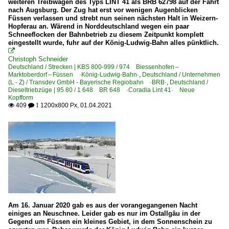
weiteren Treibwagen des Typs LINT 41 als BRB 62798 auf der Fahrt
nach Augsburg. Der Zug hat erst vor wenigen Augenblicken
Füssen verlassen und strebt nun seinen nächsten Halt in Weizern-
Hopferau an. Wärend in Norddeutschland wegen ein paar
Schneeflocken der Bahnbetrieb zu diesem Zeitpunkt komplett
eingestellt wurde, fuhr auf der König-Ludwig-Bahn alles pünktlich.

Christoph Schneider
Deutschland / Strecken | KBS 800-999 / 974 Biessenhofen –
Marktoberdorf – Füssen ·König-Ludwig-Bahn·
,
Deutschland / Unternehmen
(L - Z) / Transdev GmbH - Bayerische Regiobahn ·BRB·
,
Deutschland /
Dieseltriebzüge | 95 80 / 1 648 BR 648 ·Coradia Lint 41· Neue
Kopfform
409
1200x800 Px, 01.04.2021

 1
Am 16. Januar 2020 gab es aus der vorangegangenen Nacht
einiges an Neuschnee. Leider gab es nur im Ostallgäu in der
Gegend um Füssen ein kleines Gebiet, in dem Sonnenschein zu