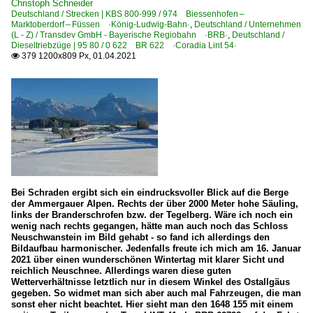
Christoph Schneider
Deutschland / Strecken | KBS 800-999 / 974 Biessenhofen –
Marktoberdorf – Füssen ·König-Ludwig-Bahn·
,
Deutschland / Unternehmen
(L - Z) / Transdev GmbH - Bayerische Regiobahn ·BRB·
,
Deutschland /
Dieseltriebzüge | 95 80 / 0 622 BR 622 ·Coradia Lint 54·
379 1200x809 Px, 01.04.2021

Bei Schraden ergibt sich ein eindrucksvoller Blick auf die Berge
der Ammergauer Alpen. Rechts der über 2000 Meter hohe Säuling,
links der Branderschrofen bzw. der Tegelberg. Wäre ich noch ein
wenig nach rechts gegangen, hätte man auch noch das Schloss
Neuschwanstein im Bild gehabt - so fand ich allerdings den
Bildaufbau harmonischer. Jedenfalls freute ich mich am 16. Januar
2021 über einen wunderschönen Wintertag mit klarer Sicht und
reichlich Neuschnee. Allerdings waren diese guten
Wetterverhältnisse letztlich nur in diesem Winkel des Ostallgäus
gegeben. So widmet man sich aber auch mal Fahrzeugen, die man
sonst eher nicht beachtet. Hier sieht man den 1648 155 mit einem