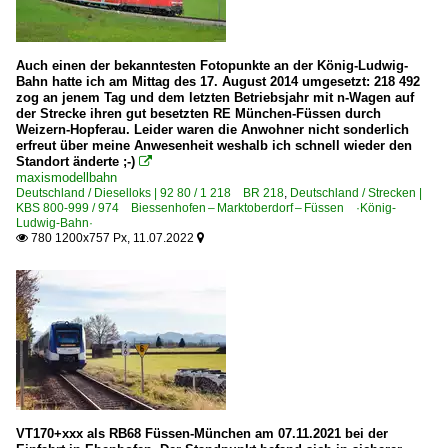
Museumsbahnen
Bayerisches Eisenbahnmuseum e.V. Nördlingen/Ries ·B
Auch einen der bekanntesten Fotopunkte an der König-Ludwig-
Bahn hatte ich am Mittag des 17. August 2014 umgesetzt: 218 492
zog an jenem Tag und dem letzten Betriebsjahr mit n-Wagen auf
Personenwagen | Steuerwagen
der Strecke ihren gut besetzten RE München-Füssen durch
Weizern-Hopferau. Leider waren die Anwohner nicht sonderlich
Doppelstock-Steuerwagen 4. Generation 763-767, 785
erfreut über meine Anwesenheit weshalb ich schnell wieder den
Steuerwagen Bauart Karlsruhe 'Silberling'
Standort änderte ;-)

maxismodellbahn
Deutschland / Dieselloks | 92 80 / 1 218 BR 218
,
Deutschland / Strecken |
Regionalzüge (Bundesländer)
KBS 800-999 / 974 Biessenhofen – Marktoberdorf – Füssen ·König-
Ludwig-Bahn·
780 1200x757 Px, 11.07.2022

Bayern

Unternehmen (A - K)
DB Regio (allgemein)
DB Regio AG - DB Gebrauchtzug
DB Regio AG - Region Bayern
Unternehmen (L - Z)
VT170+xxx als RB68 Füssen-München am 07.11.2021 bei der