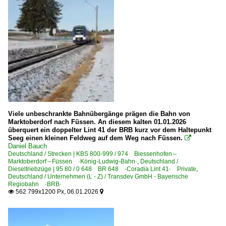
BR 38 DB 038 · DR 38.10-40 preuß. P8
2010
BR 41 DR 41.1 ·Reko-Lok·
2011
BR 50 Öl DR 50.50 ·DR-Umbau·
2013
2014
Dieselloks | 92 80
2015
1 218 BR 218
2016
1 245 BR 245 ·Traxx DE ME·
2017
2018
Dieseltriebzüge | 95 80
Viele unbeschrankte Bahnübergänge prägen die Bahn von
Marktoberdorf nach Füssen. An diesem kalten 01.01.2026
0 620 BR 620 ·Coradia Lint 81·
überquert ein doppelter Lint 41 der BRB kurz vor dem Haltepunkt
2020
Seeg einen kleinen Feldweg auf dem Weg nach Füssen.

0 622 BR 622 ·Coradia Lint 54·
Daniel Bauch
2020
Deutschland / Strecken | KBS 800-999 / 974 Biessenhofen –
0 628 BR 628 · 928 · BR 629
Marktoberdorf – Füssen ·König-Ludwig-Bahn·
,
Deutschland /
2021
Dieseltriebzüge | 95 80 / 0 648 BR 648 ·Coradia Lint 41· Private
,
0 642 BR 642 ·Desiro·
Deutschland / Unternehmen (L - Z) / Transdev GmbH - Bayerische
2022
Regiobahn ·BRB·
0 648 BR 648 ·Coradia Lint 41· Private
562 799x1200 Px, 06.01.2026


2023
1 648 BR 648 ·Coradia Lint 41· Neue Kopfform
2026
E-Loks | Drehstrom | 91 80