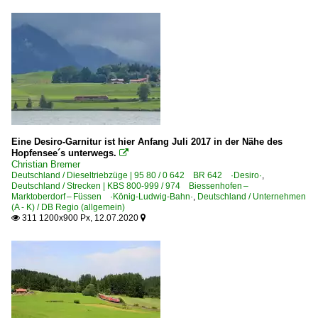
Eine Desiro-Garnitur ist hier Anfang Juli 2017 in der Nähe des
Hopfensee´s unterwegs.

Christian Bremer
Deutschland / Dieseltriebzüge | 95 80 / 0 642 BR 642 ·Desiro·
,
Deutschland / Strecken | KBS 800-999 / 974 Biessenhofen –
Marktoberdorf – Füssen ·König-Ludwig-Bahn·
,
Deutschland / Unternehmen
(A - K) / DB Regio (allgemein)
311 1200x900 Px, 12.07.2020

