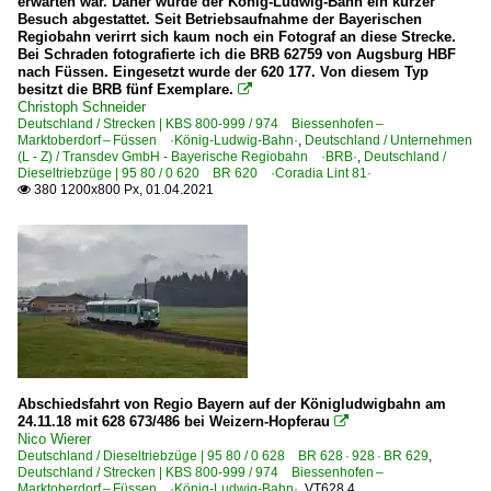
erwarten war. Daher wurde der König-Ludwig-Bahn ein kurzer
Besuch abgestattet. Seit Betriebsaufnahme der Bayerischen
Regiobahn verirrt sich kaum noch ein Fotograf an diese Strecke.
Bei Schraden fotografierte ich die BRB 62759 von Augsburg HBF
nach Füssen. Eingesetzt wurde der 620 177. Von diesem Typ
besitzt die BRB fünf Exemplare.

Christoph Schneider
Deutschland / Strecken | KBS 800-999 / 974 Biessenhofen –
Marktoberdorf – Füssen ·König-Ludwig-Bahn·
,
Deutschland / Unternehmen
(L - Z) / Transdev GmbH - Bayerische Regiobahn ·BRB·
,
Deutschland /
Dieseltriebzüge | 95 80 / 0 620 BR 620 ·Coradia Lint 81·
380 1200x800 Px, 01.04.2021

Abschiedsfahrt von Regio Bayern auf der Königludwigbahn am
24.11.18 mit 628 673/486 bei Weizern-Hopferau

Nico Wierer
Deutschland / Dieseltriebzüge | 95 80 / 0 628 BR 628 · 928 · BR 629
,
Deutschland / Strecken | KBS 800-999 / 974 Biessenhofen –
Marktoberdorf – Füssen ·König-Ludwig-Bahn·
,
VT628.4