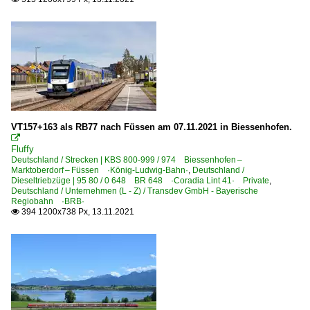
VT157+163 als RB77 nach Füssen am 07.11.2021 in Biessenhofen.

Fluffy
Deutschland / Strecken | KBS 800-999 / 974 Biessenhofen –
Marktoberdorf – Füssen ·König-Ludwig-Bahn·
,
Deutschland /
Dieseltriebzüge | 95 80 / 0 648 BR 648 ·Coradia Lint 41· Private
,
Deutschland / Unternehmen (L - Z) / Transdev GmbH - Bayerische
Regiobahn ·BRB·
394 1200x738 Px, 13.11.2021
