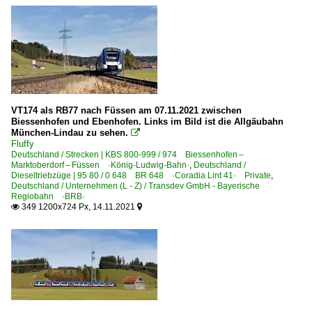
VT174 als RB77 nach Füssen am 07.11.2021 zwischen
Biessenhofen und Ebenhofen. Links im Bild ist die Allgäubahn
München-Lindau zu sehen.

Fluffy
Deutschland / Strecken | KBS 800-999 / 974 Biessenhofen –
Marktoberdorf – Füssen ·König-Ludwig-Bahn·
,
Deutschland /
Dieseltriebzüge | 95 80 / 0 648 BR 648 ·Coradia Lint 41· Private
,
Deutschland / Unternehmen (L - Z) / Transdev GmbH - Bayerische
Regiobahn ·BRB·
349 1200x724 Px, 14.11.2021

