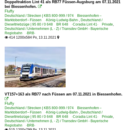
Doppeltraktion Lint 41 als RB77 Füssen-Augsburg am 07.11.2021
bei Biessenhofen.

Fluffy
Deutschland / Strecken | KBS 800-999 / 974 Biessenhofen –
Marktoberdorf – Füssen ·König-Ludwig-Bahn·
,
Deutschland /
Dieseltriebzüge | 95 80 / 0 648 BR 648 ·Coradia Lint 41· Private
,
Deutschland / Unternehmen (L - Z) / Transdev GmbH - Bayerische
Regiobahn ·BRB·
414 1200x584 Px, 13.11.2021


VT157+163 als RB77 nach Füssen am 07.11.2021 in Biessenhofen.

Fluffy
Deutschland / Strecken | KBS 800-999 / 974 Biessenhofen –
Marktoberdorf – Füssen ·König-Ludwig-Bahn·
,
Deutschland /
Dieseltriebzüge | 95 80 / 0 648 BR 648 ·Coradia Lint 41· Private
,
Deutschland / Unternehmen (L - Z) / Transdev GmbH - Bayerische
Regiobahn ·BRB·
515 1200x799 Px, 13.11.2021
