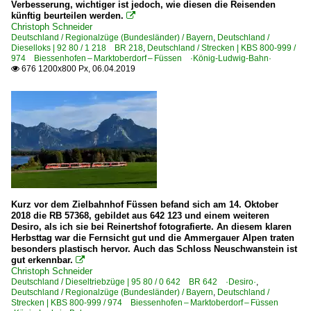
Verbesserung, wichtiger ist jedoch, wie diesen die Reisenden
künftig beurteilen werden.

Christoph Schneider
Deutschland / Regionalzüge (Bundesländer) / Bayern
,
Deutschland /
Dieselloks | 92 80 / 1 218 BR 218
,
Deutschland / Strecken | KBS 800-999 /
974 Biessenhofen – Marktoberdorf – Füssen ·König-Ludwig-Bahn·
676 1200x800 Px, 06.04.2019

Kurz vor dem Zielbahnhof Füssen befand sich am 14. Oktober
2018 die RB 57368, gebildet aus 642 123 und einem weiteren
Desiro, als ich sie bei Reinertshof fotografierte. An diesem klaren
Herbsttag war die Fernsicht gut und die Ammergauer Alpen traten
besonders plastisch hervor. Auch das Schloss Neuschwanstein ist
gut erkennbar.

Christoph Schneider
Deutschland / Dieseltriebzüge | 95 80 / 0 642 BR 642 ·Desiro·
,
Deutschland / Regionalzüge (Bundesländer) / Bayern
,
Deutschland /
Strecken | KBS 800-999 / 974 Biessenhofen – Marktoberdorf – Füssen