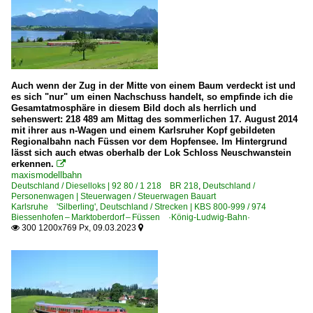
6 146 BR 146 ·Traxx AC1/2·
6 152 BR 152 ·ES 64 F·
6 185 BR 185 ·Traxx AC1/2·
6 185 BR 185 ·Traxx AC1/2· Private
Auch wenn der Zug in der Mitte von einem Baum verdeckt ist und
es sich "nur" um einen Nachschuss handelt, so empfinde ich die
6 186 BR 186 ·Traxx MS2e·
Gesamtatmosphäre in diesem Bild doch als herrlich und
sehenswert: 218 489 am Mittag des sommerlichen 17. August 2014
mit ihrer aus n-Wagen und einem Karlsruher Kopf gebildeten
E-Loks | konventionell
Regionalbahn nach Füssen vor dem Hopfensee. Im Hintergrund
lässt sich auch etwas oberhalb der Lok Schloss Neuschwanstein
6 111 BR 111
erkennen.

maxismodellbahn
6 151 BR 151
Deutschland / Dieselloks | 92 80 / 1 218 BR 218
,
Deutschland /
Personenwagen | Steuerwagen / Steuerwagen Bauart
Karlsruhe 'Silberling'
,
Deutschland / Strecken | KBS 800-999 / 974
Güterverkehr
Biessenhofen – Marktoberdorf – Füssen ·König-Ludwig-Bahn·
300 1200x769 Px, 09.03.2023


Autotransportzüge
Gemischte Güterzüge
KLV Containerzüge
KLV Sattelauflieger-Züge