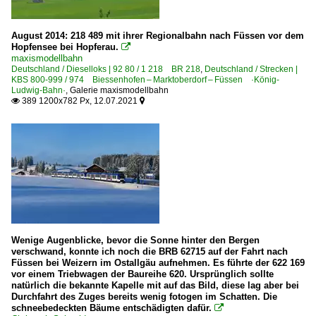
August 2014: 218 489 mit ihrer Regionalbahn nach Füssen vor dem
Hopfensee bei Hopferau.

maxismodellbahn
Deutschland / Dieselloks | 92 80 / 1 218 BR 218
,
Deutschland / Strecken |
KBS 800-999 / 974 Biessenhofen – Marktoberdorf – Füssen ·König-
Ludwig-Bahn·
,
Galerie maxismodellbahn
389 1200x782 Px, 12.07.2021


Wenige Augenblicke, bevor die Sonne hinter den Bergen
verschwand, konnte ich noch die BRB 62715 auf der Fahrt nach
Füssen bei Weizern im Ostallgäu aufnehmen. Es führte der 622 169
vor einem Triebwagen der Baureihe 620. Ursprünglich sollte
natürlich die bekannte Kapelle mit auf das Bild, diese lag aber bei
Durchfahrt des Zuges bereits wenig fotogen im Schatten. Die
schneebedeckten Bäume entschädigten dafür.
