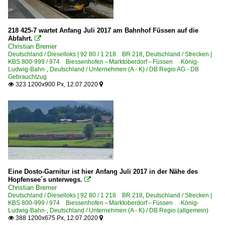
218 425-7 wartet Anfang Juli 2017 am Bahnhof Füssen auf die
Abfahrt.

Christian Bremer
Deutschland / Dieselloks | 92 80 / 1 218 BR 218
,
Deutschland / Strecken |
KBS 800-999 / 974 Biessenhofen – Marktoberdorf – Füssen ·König-
Ludwig-Bahn·
,
Deutschland / Unternehmen (A - K) / DB Regio AG - DB
Gebrauchtzug
323 1200x900 Px, 12.07.2020


Eine Dosto-Garnitur ist hier Anfang Juli 2017 in der Nähe des
Hopfensee´s unterwegs.

Christian Bremer
Deutschland / Dieselloks | 92 80 / 1 218 BR 218
,
Deutschland / Strecken |
KBS 800-999 / 974 Biessenhofen – Marktoberdorf – Füssen ·König-
Ludwig-Bahn·
,
Deutschland / Unternehmen (A - K) / DB Regio (allgemein)
388 1200x675 Px, 12.07.2020

