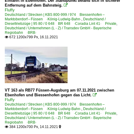
Einfahrt in Ebenhofen. Der Standpunkt befand sich in sicherer
Lokomotion Gesellschaft für Schienentraktion mbH ·LM·
Entfernung auf dem Bahnsteig.

Fluffy
Transdev GmbH - Bayerische Regiobahn ·BRB·
Deutschland / Strecken | KBS 800-999 / 974 Biessenhofen –
Marktoberdorf – Füssen ·König-Ludwig-Bahn·
,
Deutschland /
Dieseltriebzüge | 95 80 / 0 648 BR 648 ·Coradia Lint 41· Private
,
Schweiz
Deutschland / Unternehmen (L - Z) / Transdev GmbH - Bayerische
Regiobahn ·BRB·
672 1200x799 Px, 16.11.2021

Unternehmen | EVU
Crossrail AG ·XRAIL·
VT 163 als RB77 Füssen-Augsburg am 07.11.2021 zwischen
Ebenhofen und Biessenhofen gegen das Licht.

Fluffy
Deutschland / Strecken | KBS 800-999 / 974 Biessenhofen –
Marktoberdorf – Füssen ·König-Ludwig-Bahn·
,
Deutschland /
Dieseltriebzüge | 95 80 / 0 648 BR 648 ·Coradia Lint 41· Private
,
Deutschland / Unternehmen (L - Z) / Transdev GmbH - Bayerische
Regiobahn ·BRB·
384 1200x700 Px, 14.11.2021

