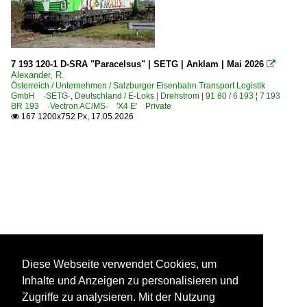
7 193 120-1 D-SRA "Paracelsus" | SETG | Anklam | Mai 2026

Alexander, R.
Österreich / Unternehmen / Salzburger Eisenbahn Transport Logistik
GmbH ·SETG·
,
Deutschland / E-Loks | Drehstrom | 91 80 / 6 193 ¦ 7 193
BR 193 ·Vectron AC/MS· 'X4 E' Private
167 1200x752 Px, 17.05.2026

Diese Webseite verwendet Cookies, um
Inhalte und Anzeigen zu personalisieren und
Zugriffe zu analysieren. Mit der Nutzung