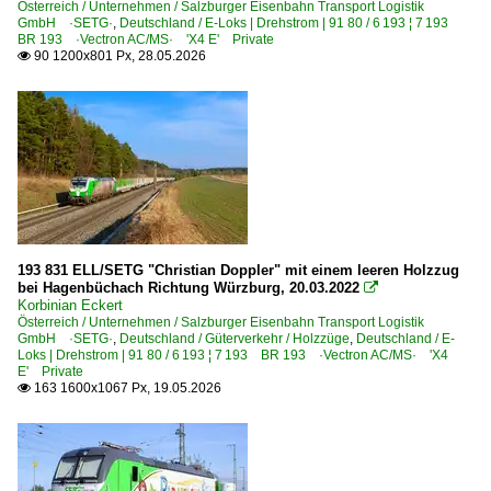
Österreich / Unternehmen / Salzburger Eisenbahn Transport Logistik
GmbH ·SETG·
,
Deutschland / E-Loks | Drehstrom | 91 80 / 6 193 ¦ 7 193
BR 193 ·Vectron AC/MS· 'X4 E' Private
90 1200x801 Px, 28.05.2026

193 831 ELL/SETG "Christian Doppler" mit einem leeren Holzzug
bei Hagenbüchach Richtung Würzburg, 20.03.2022

Korbinian Eckert
Österreich / Unternehmen / Salzburger Eisenbahn Transport Logistik
GmbH ·SETG·
,
Deutschland / Güterverkehr / Holzzüge
,
Deutschland / E-
Loks | Drehstrom | 91 80 / 6 193 ¦ 7 193 BR 193 ·Vectron AC/MS· 'X4
E' Private
163 1600x1067 Px, 19.05.2026
