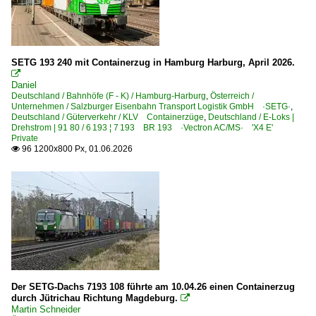
SETG 193 240 mit Containerzug in Hamburg Harburg, April 2026.

Daniel
Deutschland / Bahnhöfe (F - K) / Hamburg-Harburg
,
Österreich /
Unternehmen / Salzburger Eisenbahn Transport Logistik GmbH ·SETG·
,
Deutschland / Güterverkehr / KLV Containerzüge
,
Deutschland / E-Loks |
Drehstrom | 91 80 / 6 193 ¦ 7 193 BR 193 ·Vectron AC/MS· 'X4 E'
Private
96 1200x800 Px, 01.06.2026

Der SETG-Dachs 7193 108 führte am 10.04.26 einen Containerzug
durch Jütrichau Richtung Magdeburg.

Martin Schneider