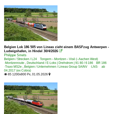
Belgien Lok 186 505 von Lineas zieht einem BASFzug Antwerpen -
Ludwigshafen, in Hindel 30/4/2026

Philippe Smets
Belgien / Strecken / L24 Tongern – Montzen – Visé (–Aachen West)
·Montzenroute·
,
Deutschland / E-Loks | Drehstrom | 91 80 / 6 186 BR 186
·Traxx MS2e·
,
Belgien / Unternehmen / Lineas Group SA/NV ·LNS· ab
04.2017 (ex Cobra)
85 1200x800 Px, 01.05.2026

