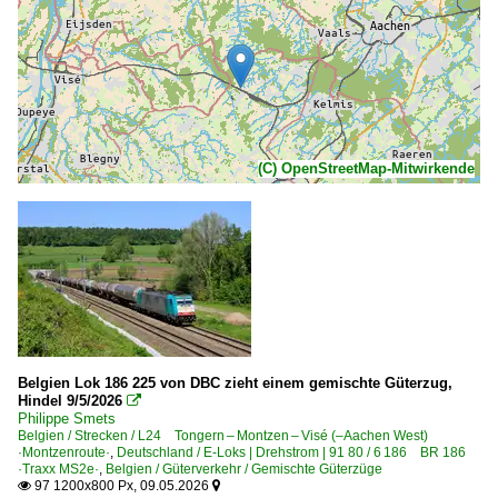
(C) OpenStreetMap-Mitwirkende
Belgien Lok 186 225 von DBC zieht einem gemischte Güterzug,
Hindel 9/5/2026

Philippe Smets
Belgien / Strecken / L24 Tongern – Montzen – Visé (–Aachen West)
·Montzenroute·
,
Deutschland / E-Loks | Drehstrom | 91 80 / 6 186 BR 186
·Traxx MS2e·
,
Belgien / Güterverkehr / Gemischte Güterzüge
97 1200x800 Px, 09.05.2026

