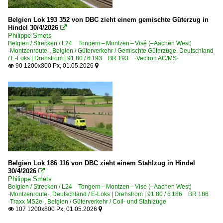
Belgien Lok 193 352 von DBC zieht einem gemischte Güterzug in
Hindel 30/4/2026

Philippe Smets
Belgien / Strecken / L24 Tongern – Montzen – Visé (–Aachen West)
·Montzenroute·
,
Belgien / Güterverkehr / Gemischte Güterzüge
,
Deutschland
/ E-Loks | Drehstrom | 91 80 / 6 193 BR 193 ·Vectron AC/MS·
90 1200x800 Px, 01.05.2026


Belgien Lok 186 116 von DBC zieht einem Stahlzug in Hindel
30/4/2026

Philippe Smets
Belgien / Strecken / L24 Tongern – Montzen – Visé (–Aachen West)
·Montzenroute·
,
Deutschland / E-Loks | Drehstrom | 91 80 / 6 186 BR 186
·Traxx MS2e·
,
Belgien / Güterverkehr / Coil- und Stahlzüge
107 1200x800 Px, 01.05.2026

