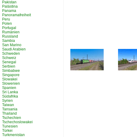
Pakistan
Palästina
Panama
Panoramafreiheit
Peru
Polen
Portugal
Rumänien
Russland
Sambia
San Marino
Saudi Arabien
Schweden
Schweiz
Senegal
Serbien
Simbabwe
Singapore
Slowakei
Slowenien
Spanien
Sri Lanka
Südafrika
Syrien
Taiwan
Tansania
Thailand
Tschechien
Tschechoslowakei
Tunesien
Türkei
Turkmenistan