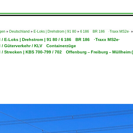
ügen
»
Deutschland
»
E-Loks | Drehstrom | 91 80
»
6 186 BR 186 ·Traxx MS2e·
 / E-Loks | Drehstrom | 91 80 / 6 186 BR 186 ·Traxx MS2e·
 / Güterverkehr / KLV Containerzüge
 / Strecken | KBS 700-799 / 702 Offenburg – Freiburg – Müllheim