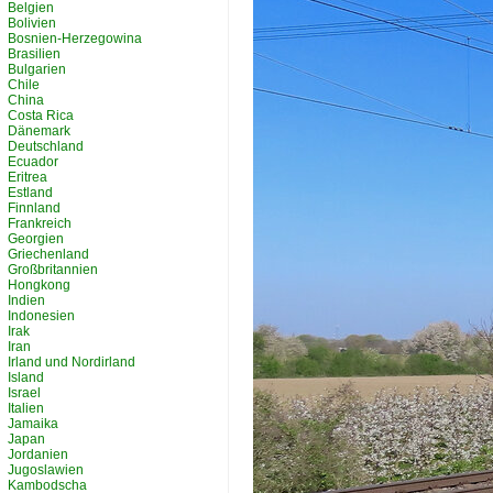
Belgien
Bolivien
Bosnien-Herzegowina
Brasilien
Bulgarien
Chile
China
Costa Rica
Dänemark
Deutschland
Ecuador
Eritrea
Estland
Finnland
Frankreich
Georgien
Griechenland
Großbritannien
Hongkong
Indien
Indonesien
Irak
Iran
Irland und Nordirland
Island
Israel
Italien
Jamaika
Japan
Jordanien
Jugoslawien
Kambodscha