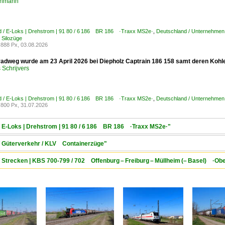
chmann
d / E-Loks | Drehstrom | 91 80 / 6 186 BR 186 ·Traxx MS2e·
,
Deutschland / Unternehmen
 Silozüge
888 Px, 03.08.2026
adweg wurde am 23 April 2026 bei Diepholz Captrain 186 158 samt deren Kohle
Schrijvers
d / E-Loks | Drehstrom | 91 80 / 6 186 BR 186 ·Traxx MS2e·
,
Deutschland / Unternehmen
800 Px, 31.07.2026
/ E-Loks | Drehstrom | 91 80 / 6 186 BR 186 ·Traxx MS2e·"
 / Güterverkehr / KLV Containerzüge"
/ Strecken | KBS 700-799 / 702 Offenburg – Freiburg – Müllheim (– Basel) ·Ob