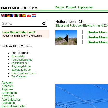
Forum
Kontakt
Impressum
Heitersheim - 11.
Bilder und Fotos von Eisenbahn und Z
Deutschland
Lade Deine Bilder hoch!
Jeder kann mitmachen, kostenlos!
Deutschland
Deutschland
Weitere Bilder-Themen:
Bahnbilder.de
Bus-bild.de
Fahrzeugbilder.de
Schiffbilder.de
Flugzeug-bild.de
Staedte-fotos.de
Landschaftsfotos.eu
Tier-fotos.eu
Ägypten
Albanien
Algerien
Argentinien
Armenien
Aserbaidschan
Australien
Bahnbilder-Treffen