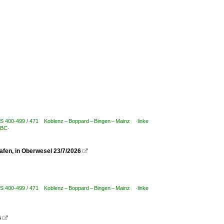
BS 400-499 / 471 Koblenz – Boppard – Bingen – Mainz ·linke
TBC·
fen, in Oberwesel 23/7/2026

BS 400-499 / 471 Koblenz – Boppard – Bingen – Mainz ·linke
6
