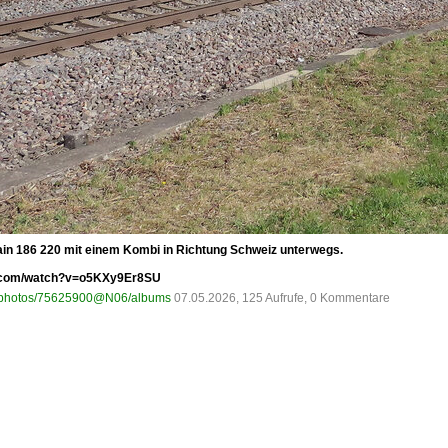
Train 186 220 mit einem Kombi in Richtung Schweiz unterwegs.
be.com/watch?v=o5KXy9Er8SU
om/photos/75625900@N06/albums
07.05.2026, 125 Aufrufe, 0 Kommentare