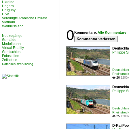
Ukraine
Ungarn
Uruguay
USA
Vereinigte Arabische Emirate
Vietnam
Weißrussland
0
Kommentare,
Alle Kommentare
Neuzugänge
Kommentar verfassen
Gemälde
Modellbahn
Virtual Reality
Deutschla
Gemischtes
Philippe 
Fotostellen
Zeitachse
Datenschutzerklärung
Deutschlan
Rheinstrec
26
1200x

Deutschla
Philippe 
Deutschlan
Rheinstrec
25
1200x

D-RailPool