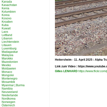
Kanada
Kasachstan
Kenia
Kolumbien
Korea
Kosovo
Kroatien
Kuba
Kuwait
Laos
Lettland
Libanon
Liechtenstein
Litauen
Luxemburg
Madagaskar
Malaysia
Marokko
Heitersheim - 11. April 2025 : Alpha 
Mazedonien
Mexiko
Link zum Video : https://www.youtu
Moldawien
Gilles LENHARD
https://www.flickr.c
Monaco
Mongolei
Montenegro
Mosambik
Myanmar | Burma
Namibia
Neuseeland
Niederlande
Nordkorea
Norwegen
Österreich