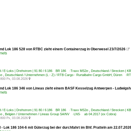
nd Lok 186 528 von RTBC zieht einem Containerzug in Oberwesel 23/7/2026

Smets
d / E-Loks | Drehstrom | 91 80 / 6 186 BR 186 ·Traxx MS2e·
,
Deutschland / Strecken | K
ke·
,
Deutschland / Unternehmen (L - Z) / RTB Cargo - Rurtalbahn Cargo GmbH, Düren ·R
800 Px, 03.08.2026

nd Lok 186 346 von Lineas zieht einem BASF Kesselzug Antwerpen - Ludwigsha
Smets
d / E-Loks | Drehstrom | 91 80 / 6 186 BR 186 ·Traxx MS2e·
,
Deutschland / Strecken | K
ke·
,
Belgien / Unternehmen / Lineas Group SA/NV ·LNS· ab 04.2017 (ex Cobra)
800 Px, 03.08.2026

 - Lok 186 104-6 mit Güterzug bei der durchfahrt im Bhf. Pratteln am 22.07.202