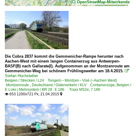
(C) OpenStreetMap-Mitwirkende
Die Cobra 2837 kommt die Gemmenicher-Rampe herunter nach
Aachen-West mit einem langen Containerzug aus Antwerpen-
BASF(B) nach Gallarate(I). Aufgenommen an der Montzenroute am
Gemmenicher-Weg bei schönem Frühlingswetter am 18.4.2015.

Stefan Hochstetter
Belgien / Strecken / L24 Tongern – Montzen – Visé (–Aachen West)
·Montzenroute·
,
Deutschland / Güterverkehr / KLV Containerzüge
,
Belgien /
E-Loks | Mehrsystem / BR 28 · E 186 ·Traxx MS2e, 7 186·
653 1200x721 Px, 21.04.2015

