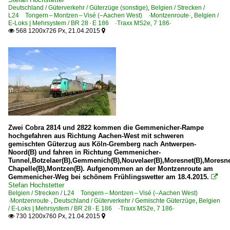
Deutschland / Güterverkehr / Güterzüge (sonstige)
,
Belgien / Strecken /
L24 Tongern – Montzen – Visé (–Aachen West) ·Montzenroute·
,
Belgien /
E-Loks | Mehrsystem / BR 28 · E 186 ·Traxx MS2e, 7 186·
568 1200x726 Px, 21.04.2015


Zwei Cobra 2814 und 2822 kommen die Gemmenicher-Rampe
hochgefahren aus Richtung Aachen-West mit schweren
gemischten Güterzug aus Köln-Gremberg nach Antwerpen-
Noord(B) und fahren in Richtung Gemmenicher-
Tunnel,Botzelaer(B),Gemmenich(B),Nouvelaer(B),Moresnet(B),Moresne
Chapelle(B),Montzen(B). Aufgenommen an der Montzenroute am
Gemmenicher-Weg bei schönem Frühlingswetter am 18.4.2015.

Stefan Hochstetter
Belgien / Strecken / L24 Tongern – Montzen – Visé (–Aachen West)
·Montzenroute·
,
Deutschland / Güterverkehr / Gemischte Güterzüge
,
Belgien
/ E-Loks | Mehrsystem / BR 28 · E 186 ·Traxx MS2e, 7 186·
730 1200x760 Px, 21.04.2015

