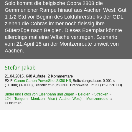
Solo kommt die belgische Cobra 2808 die
Gemmenicher Rampe hinauf aus Aachen West.
Gut
1 1/2 Std vor Beginn des Lokführerstreiks der GDL
ziehen die Cobras immer noch fleissig ihre
Güterzüge nach Belgien. Dieses Exemplar könnte
allerdings mal eine Wäsche vertragen. Szenario
vom 21.April 15 an der Montzenroute unweit von
Aachen.
Stefan Jakab
21.04.2015, 648 Aufrufe, 2 Kommentare
EXIF:
Canon Canon PowerShot SX50 HS
, Belichtungsdauer: 0.001 s
(1/1000) (1/1000), Blende: f/5.6, ISO200, Brennweite: 15.21 (15205/1000)
Bilder und Fotos von Eisenbahn und Zügen
»
Belgien
»
Strecken
»
L24 Tongern – Montzen – Visé (–Aachen West) ·Montzenroute·
»
ID 862576