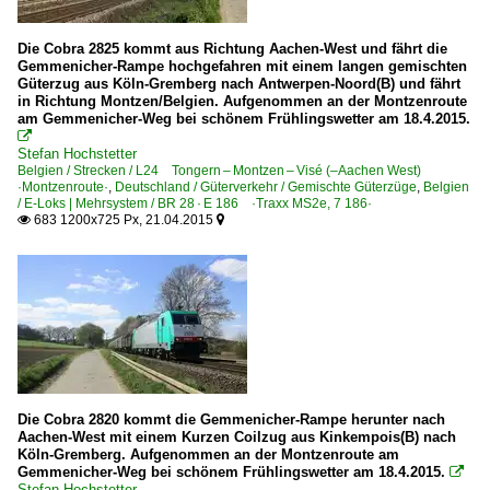
Die Cobra 2825 kommt aus Richtung Aachen-West und fährt die
Gemmenicher-Rampe hochgefahren mit einem langen gemischten
Güterzug aus Köln-Gremberg nach Antwerpen-Noord(B) und fährt
in Richtung Montzen/Belgien. Aufgenommen an der Montzenroute
am Gemmenicher-Weg bei schönem Frühlingswetter am 18.4.2015.

Stefan Hochstetter
Belgien / Strecken / L24 Tongern – Montzen – Visé (–Aachen West)
·Montzenroute·
,
Deutschland / Güterverkehr / Gemischte Güterzüge
,
Belgien
/ E-Loks | Mehrsystem / BR 28 · E 186 ·Traxx MS2e, 7 186·
683 1200x725 Px, 21.04.2015


Die Cobra 2820 kommt die Gemmenicher-Rampe herunter nach
Aachen-West mit einem Kurzen Coilzug aus Kinkempois(B) nach
Köln-Gremberg. Aufgenommen an der Montzenroute am
Gemmenicher-Weg bei schönem Frühlingswetter am 18.4.2015.

Stefan Hochstetter