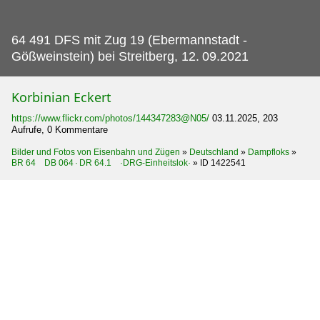
64 491 DFS mit Zug 19 (Ebermannstadt -
Gößweinstein) bei Streitberg, 12.
09.2021
Korbinian Eckert
https://www.flickr.com/photos/144347283@N05/
03.11.2025, 203
Aufrufe, 0 Kommentare
Bilder und Fotos von Eisenbahn und Zügen
»
Deutschland
»
Dampfloks
»
BR 64 DB 064 · DR 64.1 ·DRG-Einheitslok·
»
ID 1422541