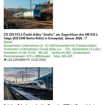
CD 193 573-3 České dráhy "Jindric" am Zugschluss des DB ICE-L
Talgo (ICE1548 Berlin-Köln) in Ennepetal, Januar 2026.

Daniel
Deutschland / Unternehmen (A - K) / DB Fernverkehr AG, Frankfurt (Main)
,
Tschechien / Unternehmen / České dráhy, a.s. ·ČD·
,
Deutschland / E-Loks |
Drehstrom | 91 80 / 6 193 BR 193 ·Vectron AC/MS·
,
Deutschland /
Personenwagen / ICE-L Mittelwagen Talgo, 891-895
126 1200x800 Px, 13.02.2026
