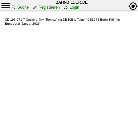
BAHN
BILDER.DE
Suche
Registrieren
Login
CD 193 571-7 České dráhy "Romca" mit DB ICE-L Talgo (ICE1548 Berlin-Köln) in
Ennepetal, Januar 2026.