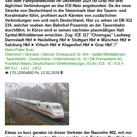
Seit dem Fahrplanwechsel im Dezember 2025 ist Graz mit drei
täglichen Verbindungen an das ICE-Netz angebunden. Da die neue
Strecke von Deutschland in die Steiermark über die Tauern- und
Koralmbahn führt, profitiert auch Kärnten von zusätzlichen
Verbindungen von und nach Deutschland. Hier zu sehen ist DB 412
234, welcher soeben den Bahnhof Pusarnitz an der Tauernbahn
durchfährt. In Kürze wird er seinen nächsten planmäßigen Halt
Spittal-Millstättersee erreichen. Zug: ICE 117 "Chiemgau" Laufweg:
Darmstadt Hbf ➤ Heidelberg Hbf ➤ Stuttgart Hbf ➤ München Hbf ➤
Salzburg Hbf ➤ Villach Hbf ➤ Klagenfurt Hbf ➤ Graz Hbf

Hans-Peter Kurz
Österreich / Strecken / Strecke Schwarzach St. Veit – Spittal-Millstättersee
·Tauernbahn·
,
Deutschland / Unternehmen (A - K) / DB Fernverkehr AG,
Frankfurt (Main)
,
Deutschland / Elektrotriebzüge | 93 8x | ICE - IC / ICE 4
BR 412 · x 412 · x 812
170 1200x800 Px, 12.02.2026


Etwas zu kurz geraten ist dieser Vertreter der Baureihe 402, mit nur