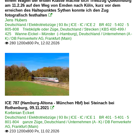
einem Wagen der ersten Klasse machte sich Triebzug Quedlinburg
am 11.2.26 auf den Weg von Emden nach Köln, kurz vor dem
erreichen des Haltepunktes Sythen konnte ich den Zug
fotografisch festhalten

Jens Hubers
Deutschland / Elektrotriebzüge | 93 8x | ICE - IC / ICE 2 BR 402 · 5 402 · 5
805-808 Triebköpfe oder Züge
,
Deutschland / Strecken | KBS 400-499 /
425 Wanne-Eickel – Münster (–Hamburg)
,
Deutschland / Unternehmen (A -
K) / DB Fernverkehr AG, Frankfurt (Main)
280 1200x800 Px, 12.02.2026

ICE 787 (Hamburg-Altona - München Hbf) bei Steinach bei
Rothenburg, 09.11.2021

Korbinian Eckert
Deutschland / Elektrotriebzüge | 93 8x | ICE - IC / ICE 1 BR 401 · 5 401 · 5
801-804 ganze Züge
,
Deutschland / Unternehmen (A - K) / DB Fernverkehr
AG, Frankfurt (Main)
233 1200x800 Px, 11.02.2026
