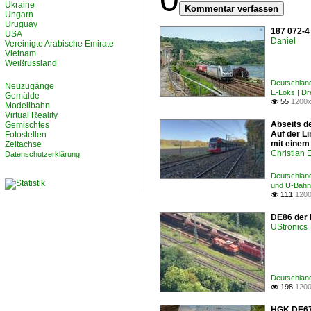
Ukraine
Kommentar verfassen
Ungarn
Uruguay
187 072-4
USA
Daniel
Vereinigte Arabische Emirate
Vietnam
Weißrussland
Deutschlan
Neuzugänge
E-Loks | D
Gemälde
55
1200x

Modellbahn
Virtual Reality
Abseits d
Gemischtes
Auf der Li
Fotostellen
mit einem
Zeitachse
Christian 
Datenschutzerklärung
Deutschland
und U-Bahnf
111
1200

DE86 der 
UStronics
Deutschland
198
1200

HGK DE671