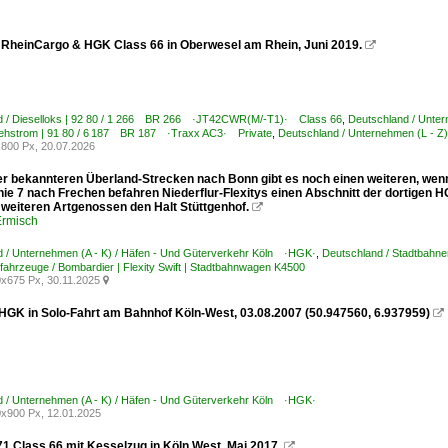
 RheinCargo & HGK Class 66 in Oberwesel am Rhein, Juni 2019.

d / Dieselloks | 92 80 / 1 266 BR 266 ·JT42CWR(M/-T1)· Class 66
,
Deutschland / Unte
rehstrom | 91 80 / 6 187 BR 187 ·Traxx AC3· Private
,
Deutschland / Unternehmen (L -
800 Px, 20.07.2026
er bekannteren Überland-Strecken nach Bonn gibt es noch einen weiteren, wenn
nie 7 nach Frechen befahren Niederflur-Flexitys einen Abschnitt der dortigen 
 weiteren Artgenossen den Halt Stüttgenhof.

Ermisch
 / Unternehmen (A - K) / Häfen - Und Güterverkehr Köln ·HGK·
,
Deutschland / Stadtbahn
ahrzeuge / Bombardier | Flexity Swift | Stadtbahnwagen K4500
x675 Px, 30.11.2025

HGK in Solo-Fahrt am Bahnhof Köln-West, 03.08.2007 (50.947560, 6.937959)

 / Unternehmen (A - K) / Häfen - Und Güterverkehr Köln ·HGK·
x900 Px, 12.01.2025
 Class 66 mit Kesselzug in Köln West, Mai 2017.
