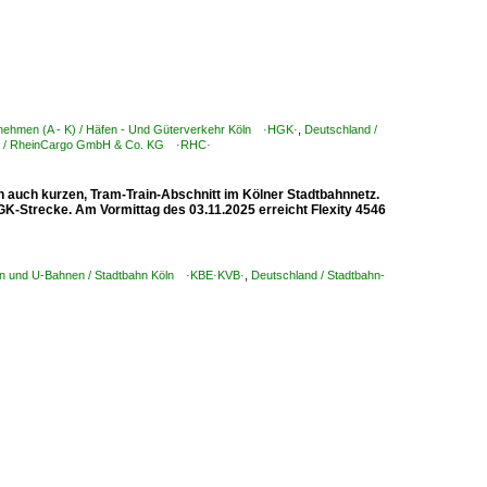
rnehmen (A - K) / Häfen - Und Güterverkehr Köln ·HGK·
,
Deutschland /
 Z) / RheinCargo GmbH & Co. KG ·RHC·
 auch kurzen, Tram-Train-Abschnitt im Kölner Stadtbahnnetz.
HGK-Strecke. Am Vormittag des 03.11.2025 erreicht Flexity 4546
en und U-Bahnen / Stadtbahn Köln ·KBE·KVB·
,
Deutschland / Stadtbahn-