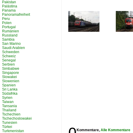
Pakistan
Palästina
Panama
Panoramafreiheit
Peru
Polen
Portugal
Rumänien
Russland
Sambia
San Marino
Saudi Arabien
Schweden
Schweiz
Senegal
Serbien
Simbabwe
Singapore
Slowakei
Slowenien
Spanien
Sri Lanka
Südafrika
Syrien
Taiwan
Tansania
Thailand
Tschechien
Tschechoslowakei
Tunesien
0
Türkei
Kommentare,
Alle Kommentare
Turkmenistan