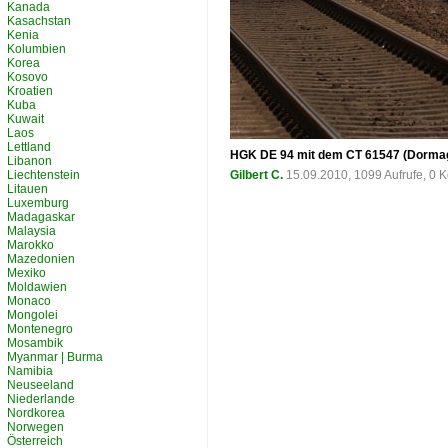
Kanada
Kasachstan
Kenia
Kolumbien
Korea
Kosovo
Kroatien
Kuba
Kuwait
Laos
Lettland
HGK DE 94 mit dem CT 61547 (Dormage
Libanon
Liechtenstein
Gilbert C.
15.09.2010, 1099 Aufrufe, 0
Litauen
Luxemburg
Madagaskar
Malaysia
Marokko
Mazedonien
Mexiko
Moldawien
Monaco
Mongolei
Montenegro
Mosambik
Myanmar | Burma
Namibia
Neuseeland
Niederlande
Nordkorea
Norwegen
Österreich