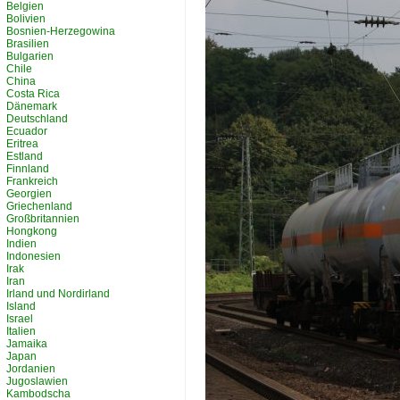
Belgien
Bolivien
Bosnien-Herzegowina
Brasilien
Bulgarien
Chile
China
Costa Rica
Dänemark
Deutschland
Ecuador
Eritrea
Estland
Finnland
Frankreich
Georgien
Griechenland
Großbritannien
Hongkong
Indien
Indonesien
Irak
Iran
Irland und Nordirland
Island
Israel
Italien
Jamaika
Japan
Jordanien
Jugoslawien
Kambodscha