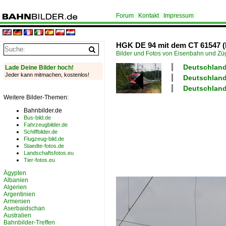
Forum
Kontakt
Impressum
HGK DE 94 mit dem CT 61547 (
Bilder und Fotos von Eisenbahn und Z
Deutschland
Lade Deine Bilder hoch!
Jeder kann mitmachen, kostenlos!
Deutschland 
Deutschland 
Weitere Bilder-Themen:
Bahnbilder.de
Bus-bild.de
Fahrzeugbilder.de
Schiffbilder.de
Flugzeug-bild.de
Staedte-fotos.de
Landschaftsfotos.eu
Tier-fotos.eu
Ägypten
Albanien
Algerien
Argentinien
Armenien
Aserbaidschan
Australien
Bahnbilder-Treffen