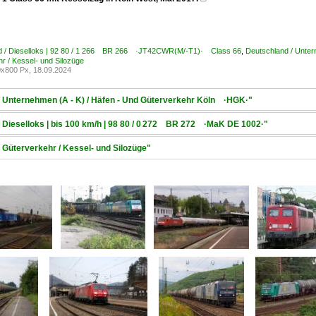
d / Dieselloks | 92 80 / 1 266 BR 266 ·JT42CWR(M/-T1)· Class 66
,
Deutschland / Unte
r / Kessel- und Silozüge
x800 Px, 18.09.2024
/ Unternehmen (A - K) / Häfen - Und Güterverkehr Köln ·HGK·"
/ Dieselloks | bis 100 km/h | 98 80 / 0 272 BR 272 ·MaK DE 1002·"
 Güterverkehr / Kessel- und Silozüge"