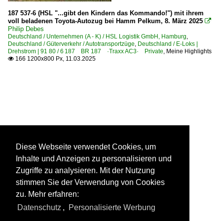
187 537-6 (HSL "...gibt den Kindern das Kommando!") mit ihrem
voll beladenen Toyota-Autozug bei Hamm Pelkum, 8. März 2025

Philip Debes
Deutschland / Unternehmen (A - K) / HSL Logistik GmbH, Hamburg
,
Deutschland / Güterverkehr / Autotransportzüge
,
Deutschland / E-Loks |
Drehstrom | 91 80 / 6 187 BR 187 ·Traxx AC3· Private
,
Meine Highlights
166 1200x800 Px, 11.03.2025

Diese Webseite verwendet Cookies, um
Inhalte und Anzeigen zu personalisieren und
Zugriffe zu analysieren. Mit der Nutzung
stimmen Sie der Verwendung von Cookies
zu. Mehr erfahren:
Datenschutz
,
Personalisierte Werbung