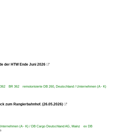
ude der HTW Ende Juni 2026

/ 3 362 BR 362 remotorisierte DB 260
,
Deutschland / Unternehmen (A - K)
ück zum Rangierbahnhof. (26.05.2026)

 Unternehmen (A - K) / DB Cargo Deutschland AG, Mainz ex DB
n