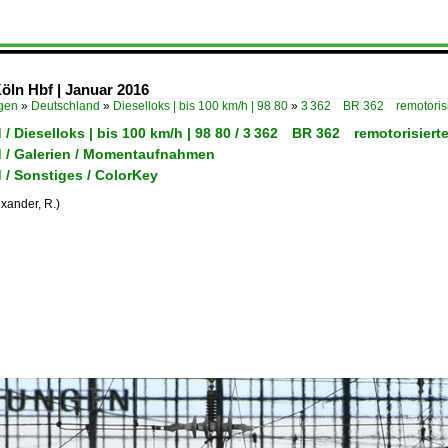
Köln Hbf | Januar 2016
ügen
»
Deutschland
»
Dieselloks | bis 100 km/h | 98 80
»
3 362 BR 362 remotorisi
/ Dieselloks | bis 100 km/h | 98 80 / 3 362 BR 362 remotorisiert
 / Galerien / Momentaufnahmen
 / Sonstiges / ColorKey
xander, R.)