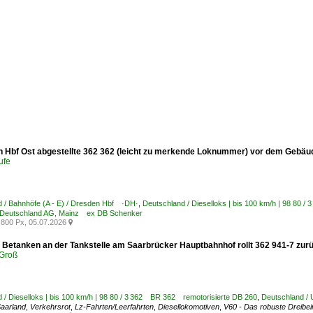
n Hbf Ost abgestellte 362 362 (leicht zu merkende Loknummer) vor dem Gebä
ufe
 / Bahnhöfe (A - E) / Dresden Hbf ·DH·
,
Deutschland / Dieselloks | bis 100 km/h | 98 80 
 Deutschland AG, Mainz ex DB Schenker
800 Px, 05.07.2026

Betanken an der Tankstelle am Saarbrücker Hauptbahnhof rollt 362 941-7 zur
Groß
 / Dieselloks | bis 100 km/h | 98 80 / 3 362 BR 362 remotorisierte DB 260
,
Deutschland /
aarland
,
Verkehrsrot
,
Lz-Fahrten/Leerfahrten
,
Diesellokomotiven
,
V60 - Das robuste Dreibei