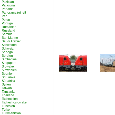
Pakistan
Palästina
Panama
Panoramafreiheit
Peru
Polen
Portugal
Rumänien
Russland
Sambia
San Marino
Saudi Arabien
Schweden
Schweiz
Senegal
Serbien
Simbabwe
Singapore
Slowakei
Slowenien
Spanien
Sri Lanka
Südafrika
Syrien
Taiwan
Tansania
Thailand
Tschechien
Tschechoslowakei
Tunesien
Türkei
Turkmenistan