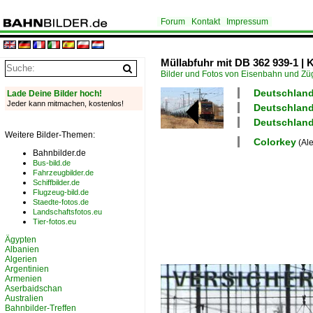
Forum
Kontakt
Impressum
Müllabfuhr mit DB 362 939-1 | 
Bilder und Fotos von Eisenbahn und Z
Deutschland 
Lade Deine Bilder hoch!
Jeder kann mitmachen, kostenlos!
Deutschland
Deutschland
Weitere Bilder-Themen:
Colorkey
(Ale
Bahnbilder.de
Bus-bild.de
Fahrzeugbilder.de
Schiffbilder.de
Flugzeug-bild.de
Staedte-fotos.de
Landschaftsfotos.eu
Tier-fotos.eu
Ägypten
Albanien
Algerien
Argentinien
Armenien
Aserbaidschan
Australien
Bahnbilder-Treffen