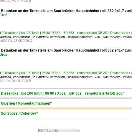
800 Px, 26.05.2026

Betanken an der Tankstelle am Saarbrücker Hauptbahnhof rollt 362 941-7 zur
Groß
 / Dieselloks | bis 100 km/h | 98 80 / 3 362 BR 362 remotorisierte DB 260
,
Deutschland /
aarland
,
Verkehrsrot
,
Lz-Fahrten/Leerfahrten
,
Diesellokomotiven
,
V60 - Das robuste Dreibei
x800 Px, 26.05.2026

Betanken an der Tankstelle am Saarbrücker Hauptbahnhof rollt 362 941-7 zur
Groß
 / Dieselloks | bis 100 km/h | 98 80 / 3 362 BR 362 remotorisierte DB 260
,
Deutschland /
aarland
,
Verkehrsrot
,
Lz-Fahrten/Leerfahrten
,
Diesellokomotiven
,
V60 - Das robuste Dreibei
812 Px, 26.05.2026

/ Dieselloks | bis 100 km/h | 98 80 / 3 362 BR 362 remotorisierte DB 260"
 / Galerien / Momentaufnahmen"
/ Sonstiges / ColorKey"