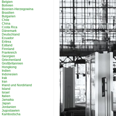
Belgien
Bolivien
Bosnien-Herzegowina
Brasilien
Bulgarien
Chile
China
Costa Rica
Dänemark
Deutschland
Ecuador
Eritrea
Estland
Finnland
Frankreich
Georgien
Griechenland
Großbritannien
Hongkong
Indien
Indonesien
Irak
Iran
Irland und Nordirland
Island
Israel
Italien
Jamaika
Japan
Jordanien
Jugoslawien
Kambodscha