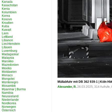
Kanada
Kasachstan
Kenia
Kolumbien
Korea
Kosovo
Kroatien
Kuba
Kuwait
Laos
Lettland
Libanon
Liechtenstein
Litauen
Luxemburg
Madagaskar
Malaysia
Marokko
Mazedonien
Mexiko
Moldawien
Monaco
Mongolei
Müllabfuhr mit DB 362 939-1 | Köln Hb
Montenegro
Mosambik
Alexander, R.
26.03.2025, 314 Aufrufe
Myanmar | Burma
Namibia
Neuseeland
Niederlande
Nordkorea
Norwegen
Österreich