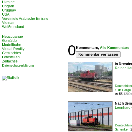
Ukraine
Ungarn
Uruguay
USA
Vereinigte Arabische Emirate
Vietnam
Weißrussland
Neuzugänge
Gemälde
0
Modellbahn
Kommentare,
Alle Kommentare
Virtual Reality
Gemischtes
Kommentar verfassen
Fotostellen
Zeitachse
in Dresde
Datenschutzerklärung
Rainer Ha
Deutschland
/ DB Cargo
55
1200x

Nach dem 
Leonhard 
Deutschland
Schenker
,
S