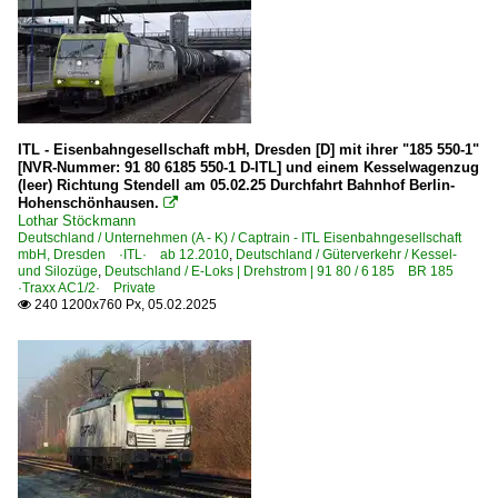
ITL - Eisenbahngesellschaft mbH, Dresden [D] mit ihrer "185 550-1"
[NVR-Nummer: 91 80 6185 550-1 D-ITL] und einem Kesselwagenzug
(leer) Richtung Stendell am 05.02.25 Durchfahrt Bahnhof Berlin-
Hohenschönhausen.

Lothar Stöckmann
Deutschland / Unternehmen (A - K) / Captrain - ITL Eisenbahngesellschaft
mbH, Dresden ·ITL· ab 12.2010
,
Deutschland / Güterverkehr / Kessel-
und Silozüge
,
Deutschland / E-Loks | Drehstrom | 91 80 / 6 185 BR 185
·Traxx AC1/2· Private
240 1200x760 Px, 05.02.2025
