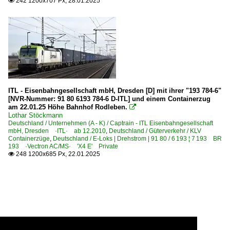
242 1200x707 Px, 28.01.2025

ITL - Eisenbahngesellschaft mbH, Dresden [D] mit ihrer "193 784-6"
[NVR-Nummer: 91 80 6193 784-6 D-ITL] und einem Containerzug
am 22.01.25 Höhe Bahnhof Rodleben.

Lothar Stöckmann
Deutschland / Unternehmen (A - K) / Captrain - ITL Eisenbahngesellschaft
mbH, Dresden ·ITL· ab 12.2010
,
Deutschland / Güterverkehr / KLV
Containerzüge
,
Deutschland / E-Loks | Drehstrom | 91 80 / 6 193 ¦ 7 193 BR
193 ·Vectron AC/MS· 'X4 E' Private
248 1200x685 Px, 22.01.2025
