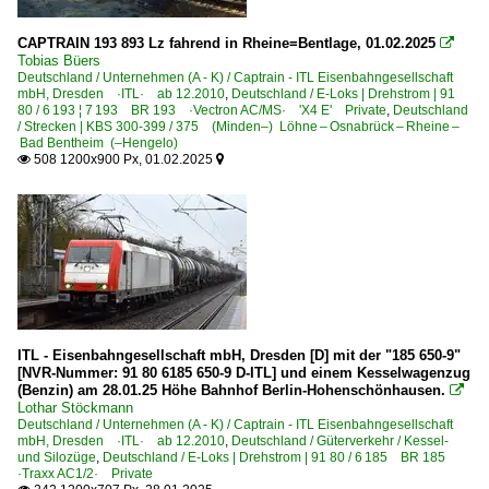
CAPTRAIN 193 893 Lz fahrend in Rheine=Bentlage, 01.02.2025

Tobias Büers
Deutschland / Unternehmen (A - K) / Captrain - ITL Eisenbahngesellschaft
mbH, Dresden ·ITL· ab 12.2010
,
Deutschland / E-Loks | Drehstrom | 91
80 / 6 193 ¦ 7 193 BR 193 ·Vectron AC/MS· 'X4 E' Private
,
Deutschland
/ Strecken | KBS 300-399 / 375 (Minden–) Löhne – Osnabrück – Rheine –
Bad Bentheim (–Hengelo)
508 1200x900 Px, 01.02.2025


ITL - Eisenbahngesellschaft mbH, Dresden [D] mit der "185 650-9"
[NVR-Nummer: 91 80 6185 650-9 D-ITL] und einem Kesselwagenzug
(Benzin) am 28.01.25 Höhe Bahnhof Berlin-Hohenschönhausen.

Lothar Stöckmann
Deutschland / Unternehmen (A - K) / Captrain - ITL Eisenbahngesellschaft
mbH, Dresden ·ITL· ab 12.2010
,
Deutschland / Güterverkehr / Kessel-
und Silozüge
,
Deutschland / E-Loks | Drehstrom | 91 80 / 6 185 BR 185
·Traxx AC1/2· Private