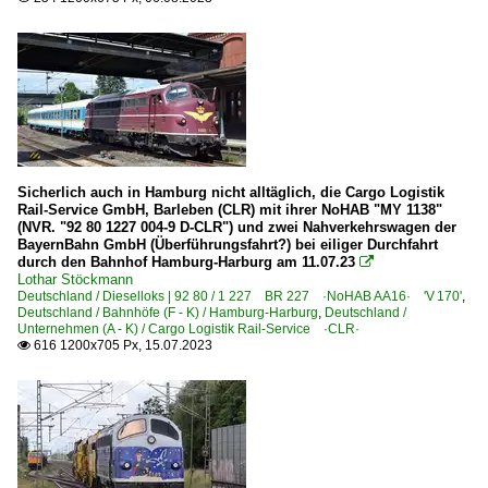
Sicherlich auch in Hamburg nicht alltäglich, die Cargo Logistik
Rail-Service GmbH, Barleben (CLR) mit ihrer NoHAB "MY 1138"
(NVR. "92 80 1227 004-9 D-CLR") und zwei Nahverkehrswagen der
BayernBahn GmbH (Überführungsfahrt?) bei eiliger Durchfahrt
durch den Bahnhof Hamburg-Harburg am 11.07.23

Lothar Stöckmann
Deutschland / Dieselloks | 92 80 / 1 227 BR 227 ·NoHAB AA16· 'V 170'
,
Deutschland / Bahnhöfe (F - K) / Hamburg-Harburg
,
Deutschland /
Unternehmen (A - K) / Cargo Logistik Rail-Service ·CLR·
616 1200x705 Px, 15.07.2023
