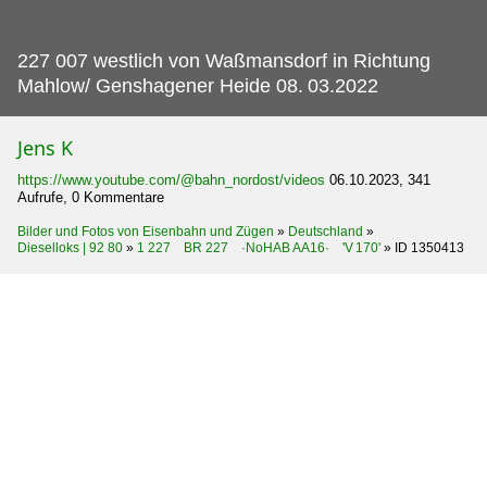
227 007 westlich von Waßmansdorf in Richtung
Mahlow/ Genshagener Heide 08.
03.2022
Jens K
https://www.youtube.com/@bahn_nordost/videos
06.10.2023, 341
Aufrufe, 0 Kommentare
Bilder und Fotos von Eisenbahn und Zügen
»
Deutschland
»
Dieselloks | 92 80
»
1 227 BR 227 ·NoHAB AA16· 'V 170'
»
ID 1350413