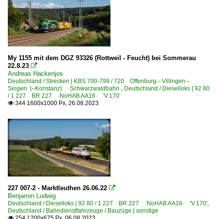
My 1155 mit dem DGZ 93326 (Rottweil - Feucht) bei Sommerau
22.8.23

Andreas Hackenjos
Deutschland / Strecken | KBS 700-799 / 720 Offenburg – Villingen –
Singen (–Konstanz) ·Schwarzwaldbahn·
,
Deutschland / Dieselloks | 92 80
/ 1 227 BR 227 ·NoHAB AA16· 'V 170'
344 1600x1000 Px, 26.08.2023

227 007-2 - Marktleuthen 26.06.22

Benjamin Ludwig
Deutschland / Dieselloks | 92 80 / 1 227 BR 227 ·NoHAB AA16· 'V 170'
,
Deutschland / Bahndienstfahrzeuge / Bauzüge | sonstige
254 1200x675 Px, 06.08.2023
