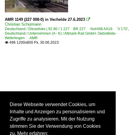
AMR 1149 (227 008-0) in Vechelde 27.6.2023

Christian Schürmann
Deutschland / Dieselloks | 92 80 / 1 227 BR 227 ·NoHAB AA16· 'V 170'
,
Deutschland / Unternehmen (A - K) / Altmark-Rail GmbH, Oebisfelde-
Weferlingen ·AMR·
496 1200x800 Px, 30.06.2023

Diese Webseite verwendet Cookies, um
Inhalte und Anzeigen zu personalisieren und
Zugriffe zu analysieren. Mit der Nutzung
stimmen Sie der Verwendung von Cookies
zu. Mehr erfahren: