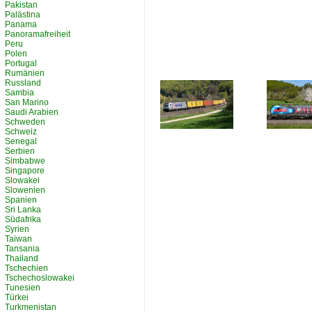
Pakistan
Palästina
Panama
Panoramafreiheit
Peru
Polen
Portugal
Rumänien
Russland
Sambia
San Marino
Saudi Arabien
Schweden
Schweiz
Senegal
Serbien
Simbabwe
Singapore
Slowakei
Slowenien
Spanien
Sri Lanka
Südafrika
Syrien
Taiwan
Tansania
Thailand
Tschechien
Tschechoslowakei
Tunesien
Türkei
Turkmenistan