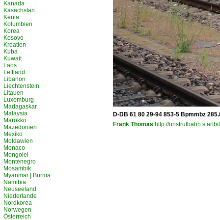
Kanada
Kasachstan
Kenia
Kolumbien
Korea
Kosovo
Kroatien
Kuba
Kuwait
Laos
Lettland
Libanon
Liechtenstein
Litauen
Luxemburg
Madagaskar
Malaysia
D-DB 61 80 29-94 853-5 Bpmmbz 285.8 
Marokko
Frank Thomas
http://unstrutbahn.startbi
Mazedonien
Mexiko
Moldawien
Monaco
Mongolei
Montenegro
Mosambik
Myanmar | Burma
Namibia
Neuseeland
Niederlande
Nordkorea
Norwegen
Österreich