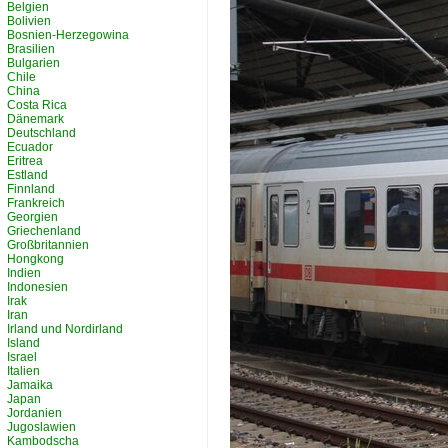
Belgien
Bolivien
Bosnien-Herzegowina
Brasilien
Bulgarien
Chile
China
Costa Rica
Dänemark
Deutschland
Ecuador
Eritrea
Estland
Finnland
Frankreich
Georgien
Griechenland
Großbritannien
Hongkong
Indien
Indonesien
Irak
Iran
Irland und Nordirland
Island
Israel
Italien
Jamaika
Japan
Jordanien
Jugoslawien
Kambodscha