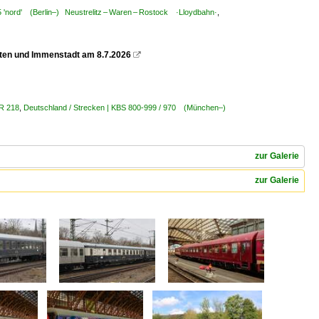
5 'nord' (Berlin–) Neustrelitz – Waren – Rostock ·Lloydbahn·
,
pten und Immenstadt am 8.7.2026

BR 218
,
Deutschland / Strecken | KBS 800-999 / 970 (München–)
zur Galerie
zur Galerie