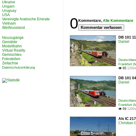
Ukraine
Ungarn
Uruguay
USA
0
Vereinigte Arabische Emirate
Kommentare,
Alle Kommentare
Vietnam
Kommentar verfassen
Weißrussland
DB 101 11
Neuzugänge
Daniel
Gemälde
Modellbahn
Virtual Reality
Gemischtes
Fotostellen
Deutschland
Zeitachse
Frankfurt (
Datenschutzerklärung
65
1200x

DB 101 04
Daniel
Deutschland
Frankfurt (
59
1200x

Als IC 21
Christian