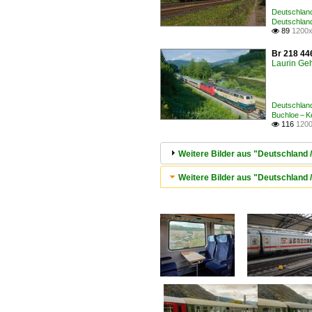
Deutschland
Deutschlan
89
1200x

Br 218 44
Laurin Geh
Deutschland
Buchloe – K
116
1200

Weitere Bilder aus "Deutschland 
Weitere Bilder aus "Deutschlan