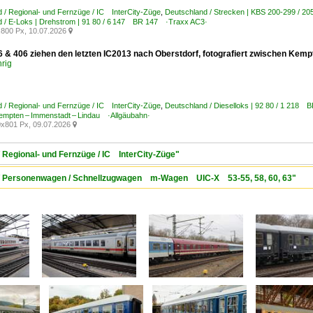
 / Regional- und Fernzüge / IC InterCity-Züge
,
Deutschland / Strecken | KBS 200-299 / 20
d / E-Loks | Drehstrom | 91 80 / 6 147 BR 147 ·Traxx AC3·
800 Px, 10.07.2026

6 & 406 ziehen den letzten IC2013 nach Oberstdorf, fotografiert zwischen Kem
rig
 / Regional- und Fernzüge / IC InterCity-Züge
,
Deutschland / Dieselloks | 92 80 / 1 218 
empten – Immenstadt – Lindau ·Allgäubahn·
x801 Px, 09.07.2026

/ Regional- und Fernzüge / IC InterCity-Züge"
d / Personenwagen / Schnellzugwagen m-Wagen UIC-X 53-55, 58, 60, 63"