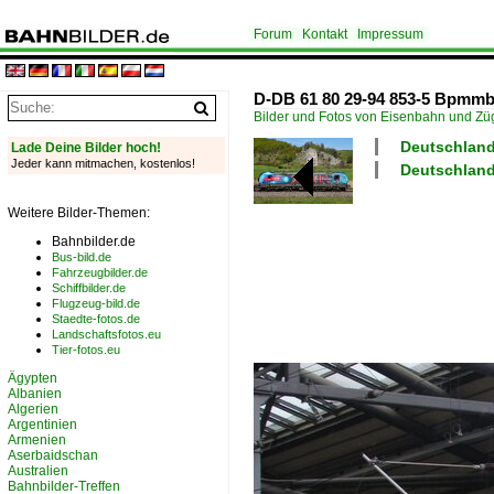
Forum
Kontakt
Impressum
D-DB 61 80 29-94 853-5 Bpmmbz 
Bilder und Fotos von Eisenbahn und Z
Deutschland
Lade Deine Bilder hoch!
Jeder kann mitmachen, kostenlos!
Deutschland
Weitere Bilder-Themen:
Bahnbilder.de
Bus-bild.de
Fahrzeugbilder.de
Schiffbilder.de
Flugzeug-bild.de
Staedte-fotos.de
Landschaftsfotos.eu
Tier-fotos.eu
Ägypten
Albanien
Algerien
Argentinien
Armenien
Aserbaidschan
Australien
Bahnbilder-Treffen