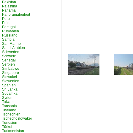
Pakistan
Palästina
Panama
Panoramafreiheit
Peru
Polen
Portugal
Rumänien
Russland
Sambia
San Marino
Saudi Arabien
Schweden
Schweiz
Senegal
Serbien
Simbabwe
Singapore
Slowakei
Slowenien
Spanien
Sri Lanka
Südafrika
Syrien
Taiwan
Tansania
Thailand
Tschechien
Tschechoslowakei
Tunesien
Türkei
Turkmenistan