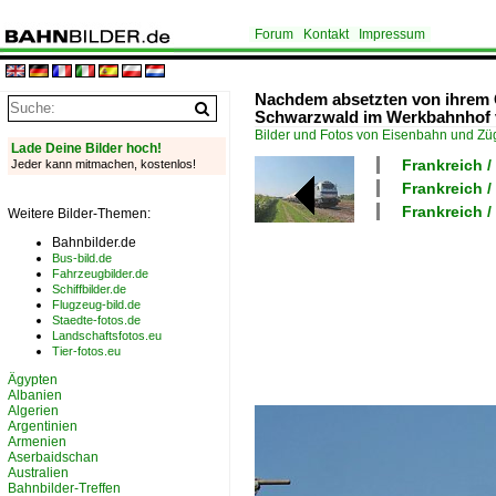
Forum
Kontakt
Impressum
Nachdem absetzten von ihrem 
Schwarzwald im Werkbahnhof v
Bilder und Fotos von Eisenbahn und Z
Lade Deine Bilder hoch!
Frankreich /
Jeder kann mitmachen, kostenlos!
Frankreich 
Frankreich 
Weitere Bilder-Themen:
Bahnbilder.de
Bus-bild.de
Fahrzeugbilder.de
Schiffbilder.de
Flugzeug-bild.de
Staedte-fotos.de
Landschaftsfotos.eu
Tier-fotos.eu
Ägypten
Albanien
Algerien
Argentinien
Armenien
Aserbaidschan
Australien
Bahnbilder-Treffen