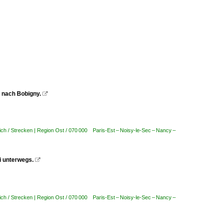
 nach Bobigny.

ich / Strecken | Region Ost / 070 000 Paris-Est – Noisy-le-Sec – Nancy –
i unterwegs.

ich / Strecken | Region Ost / 070 000 Paris-Est – Noisy-le-Sec – Nancy –