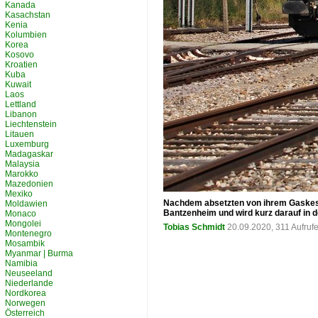
Kanada
Kasachstan
Kenia
Kolumbien
Korea
Kosovo
Kroatien
Kuba
Kuwait
Laos
Lettland
Libanon
Liechtenstein
Litauen
Luxemburg
Madagaskar
Malaysia
Marokko
Mazedonien
Mexiko
Nachdem absetzten von ihrem Gaskes
Moldawien
Bantzenheim und wird kurz darauf in 
Monaco
Mongolei
Tobias Schmidt
20.09.2020, 311 Aufruf
Montenegro
Mosambik
Myanmar | Burma
Namibia
Neuseeland
Niederlande
Nordkorea
Norwegen
Österreich