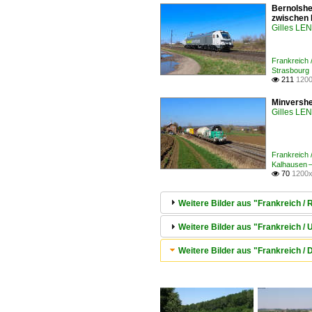
Bernolshei
zwischen 
Gilles L
Frankreich 
Strasbourg
211
1200

Minvershe
Gilles L
Frankreich 
Kalhausen –
70
1200x

Weitere Bilder aus "Frankreich / 
Weitere Bilder aus "Frankreich /
Weitere Bilder aus "Frankreich /