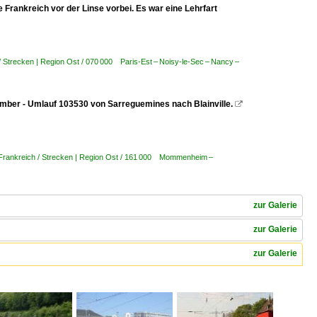
 Frankreich vor der Linse vorbei. Es war eine Lehrfart
/ Strecken | Region Ost / 070 000 Paris-Est – Noisy-le-Sec – Nancy –
mber - Umlauf 103530 von Sarreguemines nach Blainville.

Frankreich / Strecken | Region Ost / 161 000 Mommenheim –
zur Galerie
zur Galerie
zur Galerie