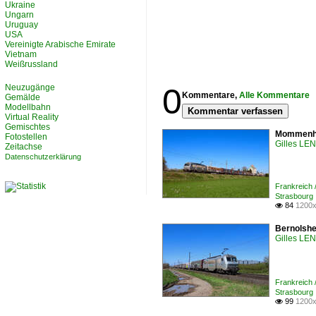
Ukraine
Ungarn
Uruguay
USA
Vereinigte Arabische Emirate
Vietnam
Weißrussland
0
Neuzugänge
Kommentare,
Alle Kommentare
Gemälde
Modellbahn
Kommentar verfassen
Virtual Reality
Gemischtes
Mommenhei
Fotostellen
Gilles L
Zeitachse
Datenschutzerklärung
Frankreich
Strasbourg
84
1200x

Bernolshe
Gilles L
Frankreich
Strasbourg
99
1200x
