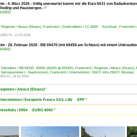
m - 4. März 2026 : Völlig unerwartet kamm mir die Euro 6031 von Railadventure
Reding und Hausbergen.

ENHARD
/ Regionen / Alsace (Elsass)
,
Frankreich / Zweikraftloks / CC 6000 ·EuroDual·
,
Frankreich 
x805 Px, 12.03.2026
im - 26. Februar 2026 : BB 69470 (mit 69458 am Schluss) mit einem Unkrautbo
ENHARD
/ Dieselloks / BB 69200 · 69400 (69200 ab 69180!)
,
Frankreich / Regionen / Alsace (Elsass)
,
 Sarreguemines (– Saarbrücken)
,
Frankreich / Unternehmen / SNCF Infra (SNCF Réseau)
804 Px, 26.02.2026
Regionen / Alsace (Elsass)"
 Unternehmen / Europorte France SAS, Lille ·EPF·"
 Dieselloks / 0004 ·EURO 4000·"