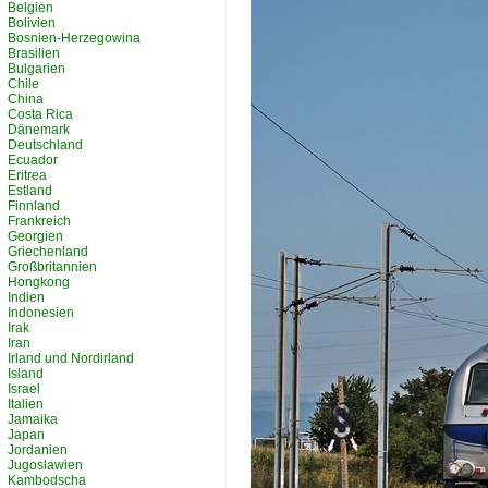
Belgien
Bolivien
Bosnien-Herzegowina
Brasilien
Bulgarien
Chile
China
Costa Rica
Dänemark
Deutschland
Ecuador
Eritrea
Estland
Finnland
Frankreich
Georgien
Griechenland
Großbritannien
Hongkong
Indien
Indonesien
Irak
Iran
Irland und Nordirland
Island
Israel
Italien
Jamaika
Japan
Jordanien
Jugoslawien
Kambodscha